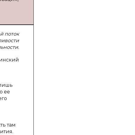
й поток
ливости
ьности.
линский
 лишь
о ее
его
ть там
ития.