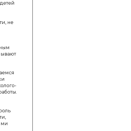
 детей
и, не
вным
мывают
раемся
ки
холого-
аботы.
роль
ти,
ыми