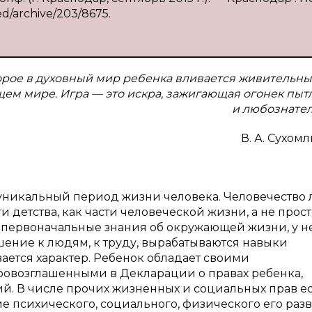
ed/archive/203/8675.
торое в духовный мир ребенка вливается живительны
ем мире. Игра — это искра, зажигающая огонек пыт
и любознател
В. А. Сухом
 уникальный период жизни человека. Человечество
детства, как части человеческой жизни, а не прост
 первоначальные знания об окружающей жизни, у н
ение к людям, к труду, вырабатываются навыки
ется характер. Ребенок обладает своими
овозглашенными в Декларации о правах ребенка,
 В числе прочих жизненных и социальных прав ес
е психического, социального, физического его разв