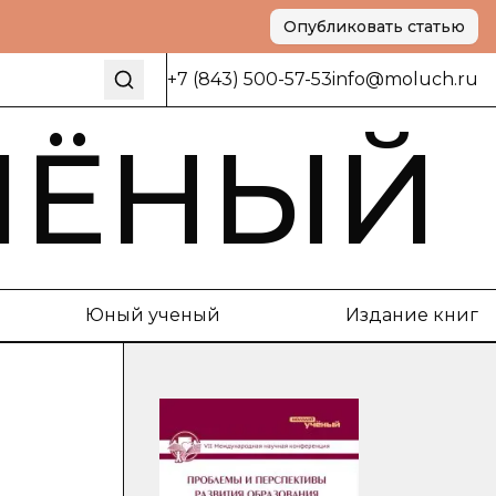
Опубликовать статью
+7 (843) 500-57-53
info@moluch.ru
ЧЁНЫЙ
Юный ученый
Издание книг