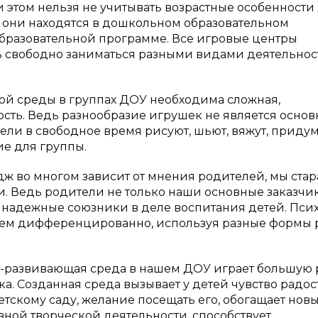
 этом нельзя не учитывать возрастные особенности
то они находятся в дошкольном образовательном
бразовательной программе. Все игровые центры
ь свободно заниматься разными видами деятельност
й среды в группах ДОУ необходима сложная,
сть. Ведь разнообразие игрушек не является осно
тели в свободное время рисуют, шьют, вяжут, приду
е для группы.
мидж во многом зависит от мнения родителей, мы ста
. Ведь родители не только наши основные заказчи
, надежные союзники в деле воспитания детей. Пси
ем дифференцированно, используя разные формы р
-развивающая среда в нашем ДОУ играет большую 
. Созданная среда вызывает у детей чувство радос
тскому саду, желание посещать его, обогащает нов
вной творческой деятельности, способствует