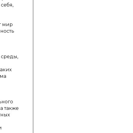
себя,
т мир
ность
 среды,
таких
ема
ьного
а также
тных
и