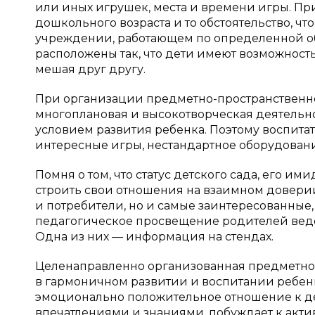
или иных игрушек, места и времени игры. При
дошкольного возраста и то обстоятельство, ч
учреждении, работающем по определенной о
расположены так, что дети имеют возможност
мешая друг другу.
При организации предметно-пространственно
многоплановая и высокотворческая деятельно
условием развития ребенка. Поэтому воспита
интересные игры, нестандартное оборудовани
Помня о том, что статус детского сада, его и
строить свои отношения на взаимном доверии
и потребители, но и самые заинтересованные
педагогическое просвещение родителей вед
Одна из них — информация на стендах.
Целенаправленно организованная предметно
в гармоничном развитии и воспитании ребенка
эмоционально положительное отношение к де
впечатлениями и знаниями, побуждает к акти