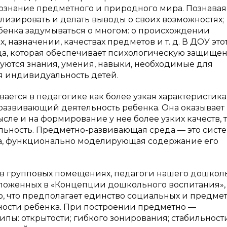
познание предметного и природного мира. Познавая 
ализировать и делать выводы о своих возможностях;
бенка задумываться о многом: о происхождении
х, назначении, качествах предметов и т. д. В ДОУ это
а, которая обеспечивает психологическую защищен
уются знания, умения, навыки, необходимые для
я индивидуальность детей.
ется в педагогике как более узкая характеристика
развивающий деятельность ребенка. Она оказывает
ле и на формирование у нее более узких качеств, 
ельность. Предметно-развивающая среда — это сист
ка, функционально моделирующая содержание его
 в групповых помещениях, педагоги нашего дошкол
оженных в «Концепции дошкольного воспитания», 
о, что предполагает единство социальных и предме
ности ребенка. При построении предметно —
ы: открытости; гибкого зонирования; стабильност