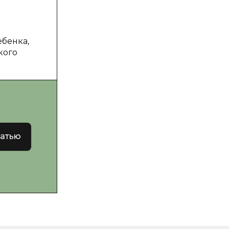
ебенка,
кого
татью