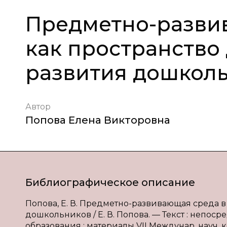
Предметно-разви
как пространство
развития дошкол
Автор
Попова Елена Викторовна
Библиографическое описание
Попова, Е. В. Предметно-развивающая среда 
дошкольников / Е. В. Попова. — Текст : непо
образования : материалы VII Междунар. науч. ко