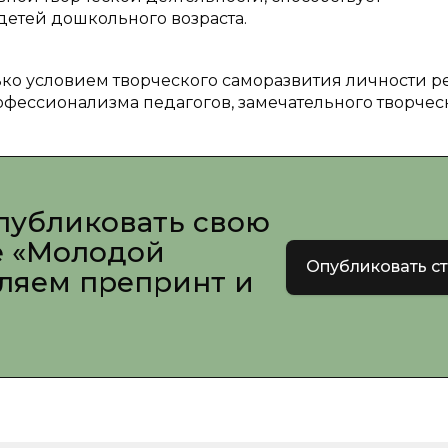
детей дошкольного возраста.
ько условием творческого саморазвития личности р
офессионализма педагогов, замечательного творчес
публиковать свою
е «Молодой
Опубликовать с
вляем препринт и