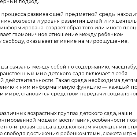
дерный подход.
о процесса развивающей предметной среды находи
ия, возраста и уровня развития детей и их деятель
информирована, создает образ того или иного проц
ивает гармоничное отношение между ребенком
 свободу, оказывает влияние на мироощущение,
ды связаны между собой по содержанию, масштабу,
анственный мир детского сада включает в себя
й действительности. Такая среда необходима детям
ношению к ним информативную функцию — каждый п
 мире, становится средством передачи социально
зличных возрастных группах детского сада, наши
нтированной модели воспитания, особенности поэ
метно-игровая среда в дошкольном учреждении отв
о свобода достижения ребенком темы, сюжета игры,