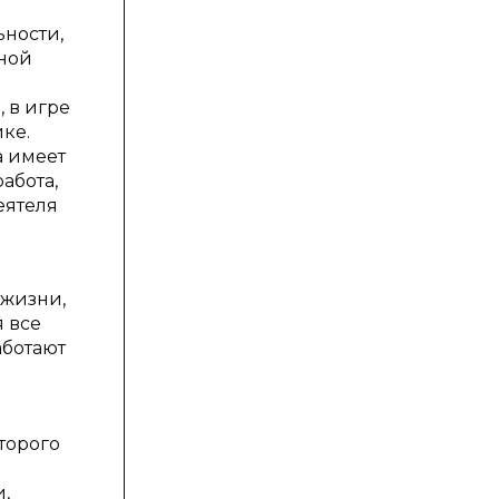
ности,
вной
 в игре
ке.
а имеет
абота,
еятеля
 жизни,
я все
аботают
торого
,