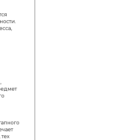
тся
ности.
есса,
,
редмет
го
тапного
ечает
 тех