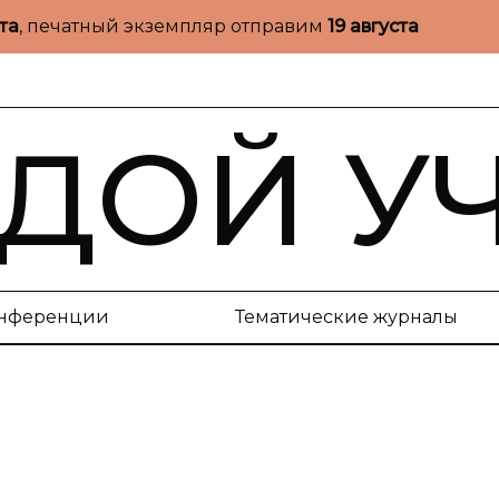
ста
, печатный экземпляр отправим
19 августа
ДОЙ У
нференции
Тематические журналы