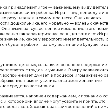
енка принадлежит игре — важнейшему виду деятель
 физические силы ребенка. Игра — вид непродукти
ее результатах, а в самом процессе. Она является
ти дошкольника, его морально — волевых качеств,
. Она вызывает существенное изменение в его психи
акаренко так характеризовал роль детских игр: «Игр
 значение, какое у взрослого имеет деятельность, р
м он будет в работе. Поэтому воспитание будущего д
путником детства», составляет основное содержание
реплетается с трудом и учением. В игру вовлекаютс
т, воспринимает, думает; в процессе игры активно р
оображение, память, усиливаются эмоциональные
жное средство воспитания.
развивается, наполнен содержанием, к познанию ко
 и которое они вполне могут усвоить и понять. Это
ого рода, людей, характера взаимоотношений с ними