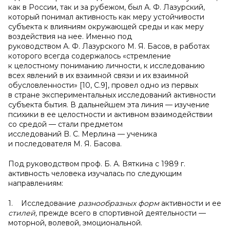
как в России, так и за рубежом, был А. Ф. Лазурский,
который понимал активность как меру устойчивости
субъекта к влияниям окружающей среды и как меру
воздействия на нее. Именно под
руководством А. Ф. Лазурского М. Я. Басов, в работах
которого всегда содержалось «стремление
к целостному пониманию личности, к исследованию
всех явлений в их взаимной связи и их взаимной
обусловленности» [10, C.9], провел одно из первых
в стране экспериментальных исследований активности
субъекта бытия. В дальнейшем эта линия — изучение
психики в ее целостности и активном взаимодействии
со средой — стали предметом
исследований B. C. Мерлина — ученика
и последователя М. Я. Басова.
Под руководством проф. Б. А. Вяткина с 1989 г.
активность человека изучалась по следующим
направлениям:
1. Исследование
разнообразных форм
активности и ее
стилей,
прежде всего в спортивной деятельности —
моторной, волевой, эмоциональной.