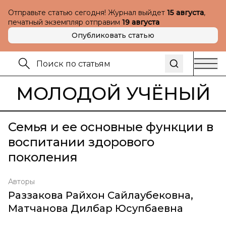
Отправьте статью сегодня! Журнал выйдет
15 августа
,
печатный экземпляр отправим
19 августа
Опубликовать статью
МОЛОДОЙ УЧЁНЫЙ
Семья и ее основные функции в
воспитании здорового
поколения
Авторы
Раззакова Райхон Сайлаубековна
,
Матчанова Дилбар Юсупбаевна