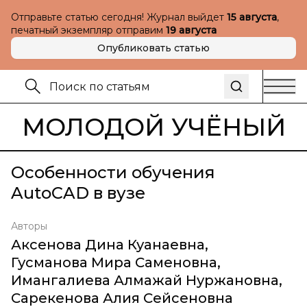
Отправьте статью сегодня! Журнал выйдет
15 августа
,
печатный экземпляр отправим
19 августа
Опубликовать статью
МОЛОДОЙ УЧЁНЫЙ
Особенности обучения
AutoCAD в вузе
Авторы
Аксенова Дина Куанаевна
,
Гусманова Мира Саменовна
,
Имангалиева Алмажай Нуржановна
,
Сарекенова Алия Сейсеновна