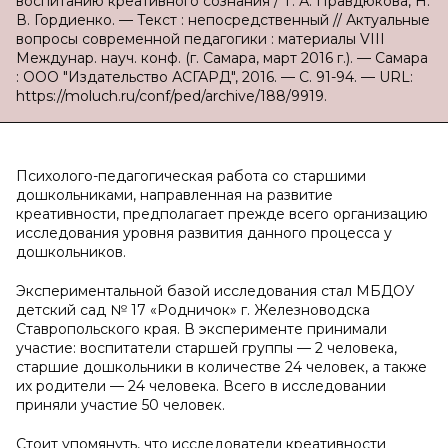
воспитанию креативного сознания / Т. А. Правдюкова, Н.
В. Гордиенко. — Текст : непосредственный // Актуальные
вопросы современной педагогики : материалы VIII
Междунар. науч. конф. (г. Самара, март 2016 г.). — Самара
: ООО "Издательство АСГАРД", 2016. — С. 91-94. — URL:
https://moluch.ru/conf/ped/archive/188/9919.
Психолого-педагогическая работа со старшими
дошкольниками, направленная на развитие
креативности, предполагает прежде всего организацию
исследования уровня развития данного процесса у
дошкольников.
Экспериментальной базой исследования стал МБДОУ
детский сад № 17 «Родничок» г. Железноводска
Ставропольского края. В эксперименте принимали
участие: воспитатели старшей группы — 2 человека,
старшие дошкольники в количестве 24 человек, а также
их родители — 24 человека. Всего в исследовании
приняли участие 50 человек.
Стоит упомянуть, что исследователи креативности