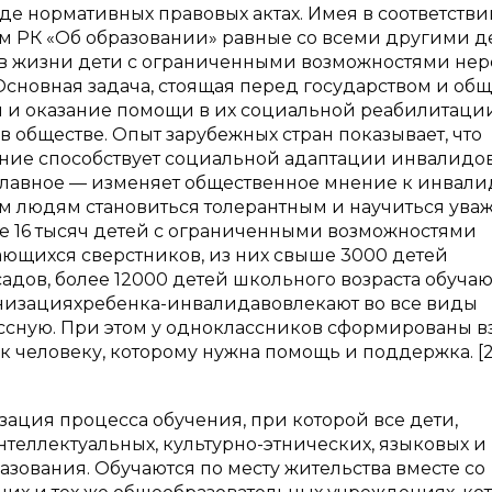
е нормативных правовых актах. Имея в соответстви
ом РК «Об образовании» равные со всеми другими 
, в жизни дети с ограниченными возможностями не
Основная задача, стоящая перед государством и об
й и оказание помощи в их социальной реабилитаци
 обществе. Опыт зарубежных стран показывает, что
ние способствует социальной адаптации инвалидов
 главное — изменяет общественное мнение к инвали
 людям становиться толерантным и научиться уваж
е 16 тысяч детей с ограниченными возможностями
ающихся сверстников, из них свыше 3000 детей
адов, более 12000 детей школьного возраста обучаю
анизацияхребенка-инвалидавовлекают во все виды
ассную. При этом у одноклассников сформированы в
к к человеку, которому нужна помощь и поддержка. [2
зация процесса обучения, при которой все дети,
нтеллектуальных, культурно-этнических, языковых и
зования. Обучаются по месту жительства вместе со