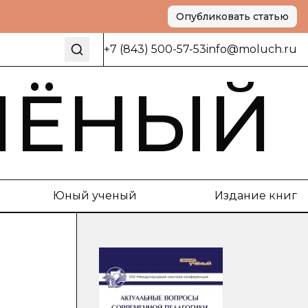
Опубликовать статью
+7 (843) 500-57-53
info@moluch.ru
ЧЁНЫЙ
Юный ученый
Издание книг