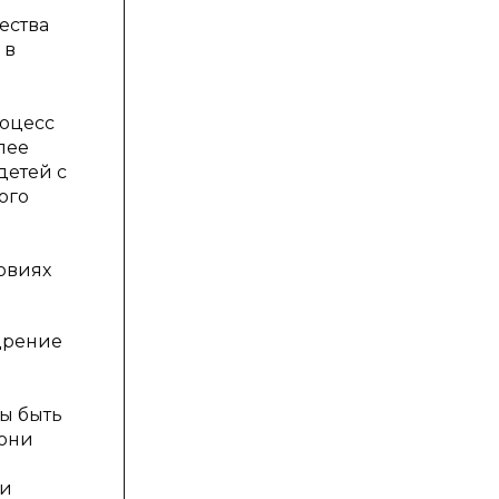
ества
 в
роцесс
лее
детей с
ого
овиях
дрение
ны быть
 они
ли