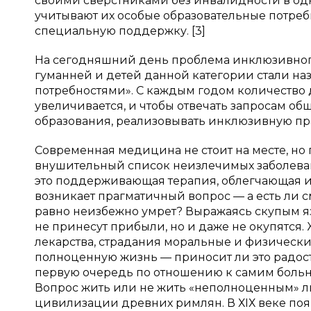
своими сверстниками без инвалидности в одн
учитывают их особые образовательные потре
специальную поддержку. [3]
На сегодняшний день проблема инклюзивного
гуманней и детей данной категории стали на
потребностями». С каждым годом количество
увеличивается, и чтобы отвечать запросам о
образования, реализовывать инклюзивную пр
Современная медицина не стоит на месте, но 
внушительный список неизлечимых заболеван
это поддерживающая терапия, облегчающая их
возникает прагматичный вопрос — а есть ли см
равно неизбежно умрет? Выражаясь скупым яз
не принесут прибыли, но и даже не окупятся
лекарства, страдания моральные и физически
полноценную жизнь — приносит ли это радость
первую очередь по отношению к самим больны
Вопрос жить или не жить «неполноценным» л
цивилизации древних римлян. В ХIХ веке поя