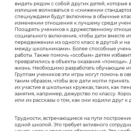
видеть рядом с собой других детей, которые 
излишне волноваться о «снижении стандартов
спецнуждами будут включены в обычные клас
изменении отношения к лучшему среди ученик
Поощрять учеников к дружественному отноше
социального включения, чтобы дети вместе и
передвижении из одного класс в другой и на 
между школьниками». Более способные ученик
работы. Также помочь «особым» детям избавит
превратились в объекты оказания «помощи». 
жизнь. Необходимо разработать обучающие игр
Группам учеников эти игры могут помочь в ов
таким образом, чтобы все дети могли принять 
их участие в школьных кружках, таких, как пе
занятия, например, дежурство по классу. Хор
или их рассказы о том, как они ходили друг к д
Трудности, встречающиеся на пути построени
одной школой. Это требует активного сотрудн