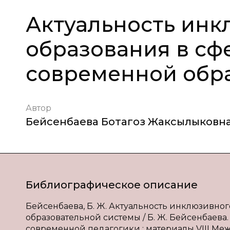
Актуальность инк
образования в сф
современной обр
Автор
Бейсенбаева Ботагоз Жаксылыковн
Библиографическое описание
Бейсенбаева, Б. Ж. Актуальность инклюзивно
образовательной системы / Б. Ж. Бейсенбаева.
современной педагогики : материалы VIII Междун