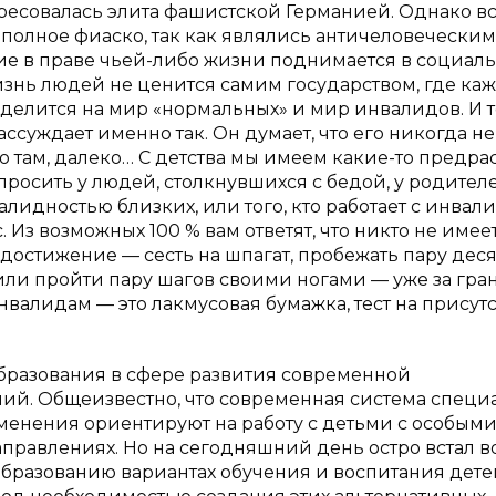
ересовалась элита фашистской Германией. Однако в
полное фиаско, так как являлись античеловеческими
ие в праве чьей-либо жизни поднимается в социал
жизнь людей не ценится самим государством, где ка
 делится на мир «нормальных» и мир инвалидов. И то
ссуждает именно так. Он думает, что его никогда не
-то там, далеко… С детства мы имеем какие-то предра
росить у людей, столкнувшихся с бедой, у родител
нвалидностью близких, или того, кто работает с инвал
Из возможных 100 % вам ответят, что никто не имее
о достижение — сесть на шпагат, пробежать пару дес
 или пройти пару шагов своими ногами — уже за гра
нвалидам — это лакмусовая бумажка, тест на присут
бразования в сфере развития современной
ий. Общеизвестно, что современная система специ
менения ориентируют на работу с детьми с особым
правлениях. Но на сегодняшний день остро встал в
бразованию вариантах обучения и воспитания дете