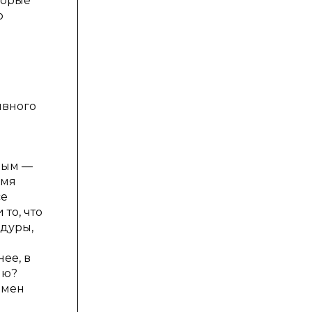
торые
ю
о
ивного
ным —
емя
се
то, что
едуры,
ее, в
ию?
емен