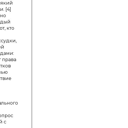
сякий
. [4]
ьно
ждый
т, кто
ссудки,
ей
идами:
т права
ятков
нью
ствие
ального
и
опрос
й с