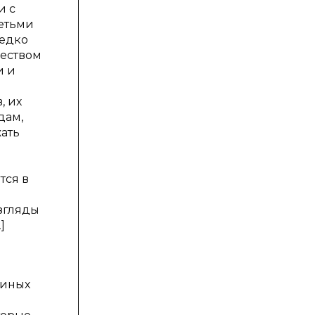
и с
детьми
редко
ществом
и и
, их
дам,
ать
тся в
згляды
]
 иных