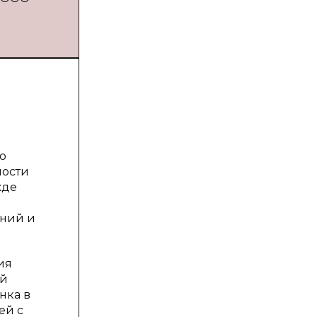
о
ности
жде
ений и
ия
ей
нка в
ей с