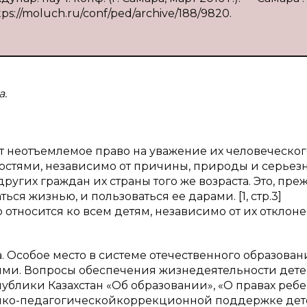
tps://moluch.ru/conf/ped/archive/188/9820.
а.
 неотъемлемое право на уважение их человеческог
остями, независимо от причины, природы и серьез
других граждан их страны того же возраста. Это, пре
ся жизнью, и пользоваться ее дарами. [1, стр.3]
о относится ко всем детям, независимо от их отклон
 Особое место в системе отечественного образован
ями. Вопросы обеспечения жизнедеятельности дет
ублики Казахстан «Об образовании», «О правах ребе
дико-педагогическойкоррекционной поддержке дет