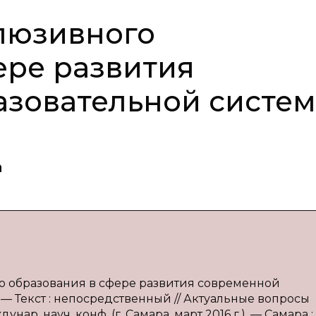
люзивного
ере развития
азовательной систе
а
го образования в сфере развития современной
 — Текст : непосредственный // Актуальные вопросы
ар. науч. конф. (г. Самара, март 2016 г.). — Самара 