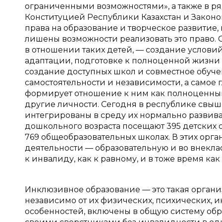
ограниченными возможностями», а также в ряд
Конституцией Республики Казахстан и Закон
права на образование и творческое развитие
лишены возможности реализовать это право. 
в отношении таких детей, — создание услови
адаптации, подготовке к полноценной жизни в
создание доступных школ и совместное обуче
самостоятельности и независимости, а самое
формирует отношение к ним как полноценным
другие личности. Сегодня в республике свыш
интегрированы в среду их нормально развив
дошкольного возраста посещают 395 детских с
769 общеобразовательных школах. В этих орг
деятельности — образовательную и во внекл
к инвалиду, как к равному, и в тоже время ка
Инклюзивное образование — это такая органи
независимо от их физических, психических, и
особенностей, включены в общую систему обра