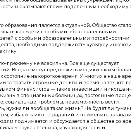
их и тех же общеобразовательных учреждениях, ко
бности и оказывают своим подопечным необходиму
 образования является актуальной. Общество стал
зывать как «дети с особыми образовательными
 детей с особыми образовательными потребностями
бщества, необходимо поддерживать культуру инклюз
актику.
по-прежнему не всесильна. Все еще существует
ий. Все, что могут предложить медики таким боль
 состояние на короткое время. У многих в наше вр
ысл тратить огромные деньги и время на тех, кто в
ыком финансистов — такие инвестиции никогда ни 
. Жизнь в специальных больницах, постоянные проц
е, социальные проблемы, невозможность вести
, нужна ли вообще такая жизнь? Не будет ли гуманн
м, избавить их от страданий и применить эвтаназ
юдям поднимается и обсуждается в обществе со вр
вилась наука евгеника, изучающая гены и