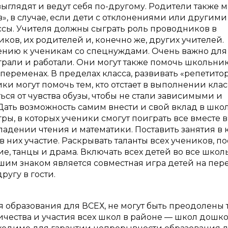
выглядят и ведут себя по-другому. Родители также м
», в случае, если дети с отклонениями или другими
сы. Учителя должны сыграть роль проводников в
ов, их родителей и, конечно же, других учителей.
нию к ученикам со спецнуждами. Очень важно для
грали и работали. Они могут также помочь школьни
переменах. В пределах класса, развивать «репетито
и могут помочь тем, кто отстает в выполнении кла
ься от чувства обузы, чтобы не стали зависимыми и
Дать возможность самим внести и свой вклад в шко
ы, в которых ученики смогут поиграть все вместе в 
ладении чтения и математики. Поставить занятия в 
в них участие. Раскрывать таланты всех учеников, п
ние, танцы и драма. Включать всех детей во все шко
ошим знаком является совместная игра детей на пер
ругу в гости.
я образования для ВСЕХ, не могут быть преодолены 
ичества и участия всех школ в районе — школ дошко