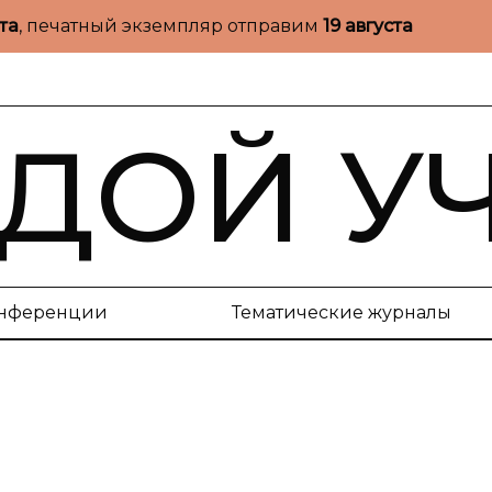
ста
, печатный экземпляр отправим
19 августа
ДОЙ У
нференции
Тематические журналы