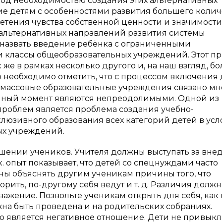
од необходимостью создания этих альтернативных
е детям с особенностями развития большего колич
тения чувства собственной ценности и значимости
 альтернативных направлений развития системы
 назвать введение ребёнка с ограниченными
и классы общеобразовательных учреждений. Этот п
 же в рамках несколько другого и, на наш взгляд, бо
необходимо отметить, что с процессом включения 
массовые образовательные учреждения связано мн
анный момент являются непреодолимыми. Одной из
проблем является проблема создания учебно-
люзивного образования всех категорий детей в усл
ых учреждений.
шении учеников. Учителя должны выступать за вне
. опыт показывает, что детей со спецнуждами часто
ы объяснять другим ученикам причины того, что
рить, по-другому себя ведут и т. д. Различия долж
ажение. Позвольте ученикам открыть для себя, как
жна быть проведена и на родительских собраниях.
 является негативное отношение. Дети не привык