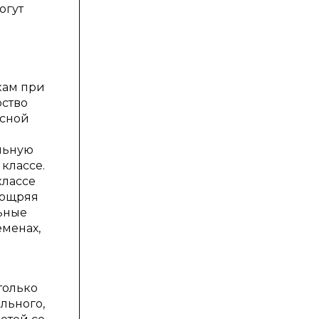
огут
кам при
рство
ссной
льную
классе.
классе
оощряя
льные
еменах,
только
льного,