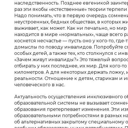
наследственность. Позднее евгеникой заинт
раз эти якобы «естественные» теории терпели 
Надо понимать, что в первую очередь сомнен
неустроенных, бедных обществах, в которых 
выживает, как может. Как ни печально, но мир
находится в мире «нормальных», чаще всего ра
коснется несчастье — пусть оно у кого-то, где
домыслы по поводу инвалидов. Попробуйте сп
особых детей, а также тех, кто столкнулся с и
«Зачем живут инвалиды?» Это тяжелый вопрос. 
отбирать у них последнее, их мир. Для кого-т
километров. А для некоторых держать ложку,
реальности. Отношение к детям, старикам и и
человеческого в нас.
Актуальность осуществления инклюзивного о
образовательной системы не вызывает сомнен
образования претерпевает изменения. Эти из
образовательными потребностями в разных на
об альтернативных закрытому специальному о