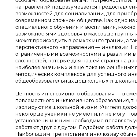
особыми образовательными потребностями. П
направлений подразумевается предоставлени
возможностей для социализации, для приобре
современном сложном обществе. Как одно из
специального обучения и воспитания, можно
возможностями здоровья в массовые группы 
может происходить в рамках интеграции, а так
перспективного направления — инклюзии. Но 
ограниченными возможностями в развитии в 
сложностей, которые для нашей страны на д
наиболее значимых и ещё пока не решённых 
методических комплексов для успешного инк
общеобразовательных дошкольных и школьн
Ценность инклюзивного образования — в сме
повсеместного инклюзивного образования, т. к
изолируют из школьной жизни. Учителя должн
некоторые ученики не умеют или не могут гово
установлены и к ним необходимо проявлять ув
работают друг с другом. Подобная работа дол
Наибольшим препятствием инклюзиву обычно