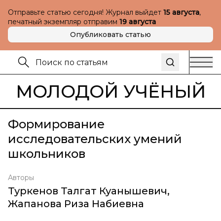
Отправьте статью сегодня! Журнал выйдет
15 августа
,
печатный экземпляр отправим
19 августа
Опубликовать статью
МОЛОДОЙ УЧЁНЫЙ
Формирование
исследовательских умений
школьников
Авторы
Туркенов Талгат Куанышевич
,
Жапанова Риза Набиевна