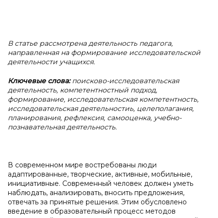
В статье рассмотрена деятельность
педагога
,
направленная на формирование исследовательской
деятельности учащихся.
Ключевые слова:
поисково-исследовательская
деятельность
,
компетентностн
ый
подход
,
формировани
е,
исследовательск
ая
компетентност
ь,
исследовательск
ая
деятельности
ь,
целеполагания,
планирования, рефлекси
я
, самооценк
а,
учебно-
познавательн
ая
деятельност
ь
.
В современном мире востребованы люди
адаптированные, творческие, активные, мобильные,
инициативные. Современный человек должен уметь
наблюдать, анализировать, вносить предложения,
отвечать за принятые решения. Этим обусловлено
введение в образовательный процесс методов