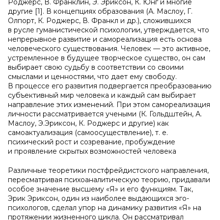
Роджерс, В. Франклин, Э. Эриксон, К. Юнг и многие
другие [1]. В концепциях образования (А. Маслоу, Г.
Олпорт, К. Роджерс, В. Франкл и др.), сложившихся
в русле гуманистической психологии, утверждается, что
непрерывное развитие и самореализация есть основа
человеческого существования. Человек — это активное,
устремленное в будущее творческое существо, он сам
выбирает свою судьбу в соответствии со своими
смыслами и ценностями, что дает ему свободу.
В процессе его развития подвергается преобразованию
субъективный мир человека и каждый сам выбирает
направление этих изменений. При этом самореализация
личности рассматривается учеными (К. Гольдштейн, А.
Маслоу, Э.Эриксон, К. Роджерс и другие) как
самоактуализация (самоосуществление), т. е.
психический рост и созревание, пробуждение
и проявление скрытых возможностей человека
Различные теоретики постфрейдистского направления,
пересматривая психоаналитическую теорию, придавали
особое значение высшему «Я» и его функциям. Так,
Эрик Эриксон, один из наиболее выдающихся эго-
психологов, сделал упор на динамику развития «Я» на
протяжении жизненного цикла. Он рассматривал