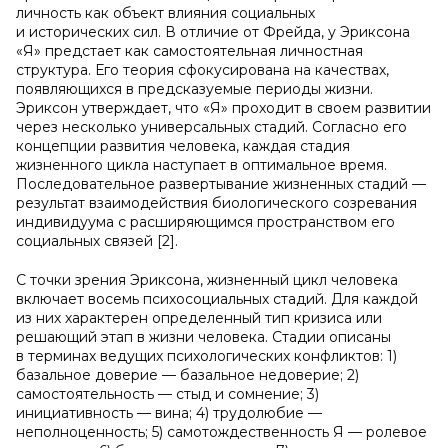
личность как объект влияния социальных
и исторических сил. В отличие от Фрейда, у Эриксона
«Я» предстает как самостоятельная личностная
структура. Его теория сфокусирована на качествах,
появляющихся в предсказуемые периоды жизни.
Эриксон утверждает, что «Я» проходит в своем развитии
через несколько универсальных стадий. Согласно его
концепции развития человека, каждая стадия
жизненного цикла наступает в оптимальное время.
Последовательное развертывание жизненных стадий —
результат взаимодействия биологического созревания
индивидуума с расширяющимся пространством его
социальных связей [2].
С точки зрения Эриксона, жизненный цикл человека
включает восемь психосоциальных стадий. Для каждой
из них характерен определенный тип кризиса или
решающий этап в жизни человека. Стадии описаны
в терминах ведущих психологических конфликтов: 1)
базальное доверие — базальное недоверие; 2)
самостоятельность — стыд и сомнение; 3)
инициативность — вина; 4) трудолюбие —
неполноценность; 5) самотождественность Я — ролевое