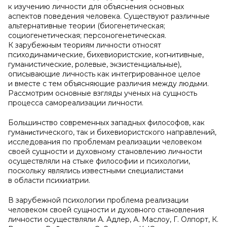
к изучению личности для объяснения основных
аспектов поведения человека. Существуют различные
альтернативные теории (биогенетическая;
социогенетическая; персоногенетическая.
К зарубежным теориям личности относят
психодинамические, бихевиористские, когнитивные,
гуманистические, ролевые, экзистенциальные),
описывающие личность как интегрированное целое
и вместе с тем объясняющие различия между людьми.
Рассмотрим основные взгляды ученых на сущность
процесса самореализации личности.
Большинство современных западных философов, как
гумаʜᴎϲтического, так и бихевиористского направлений,
исследования по проблемам реализации человеком
своей сущности и духовному становлению личности
осуществляли на стыке философии и психологии,
поскольку являлись известными сᴨециалистами
в области психиатрии.
В зарубежной психологии проблема реализации
человеком своей сущности и духовного становления
личности осуществляли А. Адлер, А. Маслоу, Г. Олпорт, К.