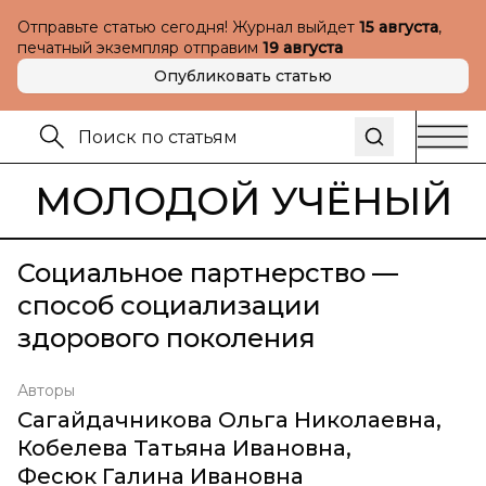
Отправьте статью сегодня! Журнал выйдет
15 августа
,
печатный экземпляр отправим
19 августа
Опубликовать статью
МОЛОДОЙ УЧЁНЫЙ
Социальное партнерство —
способ социализации
здорового поколения
Авторы
Сагайдачникова Ольга Николаевна
,
Кобелева Татьяна Ивановна
,
Фесюк Галина Ивановна