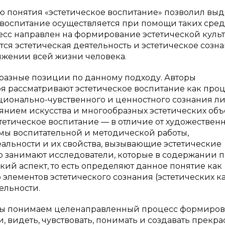
 понятия «эстетическое воспитание» позволил выд
 воспитание осуществляется при помощи таких средс
есс направлен на формирование эстетической культ
я эстетическая деятельность и эстетическое сознан
яжении всей жизни человека.
 разные позиции по данному подходу. Авторы
я рассматривают эстетическое воспитание как про
ционально-чувственного и ценностного сознания л
янием искусства и многообразных эстетических объ
тетическое воспитание — в отличие от художествен
мы воспитательной и методической работы,
альности и их свойства, вызывающие эстетические
цию занимают исследователи, которые в содержании 
кий аспект, то есть определяют данное понятие как
 элементов эстетического сознания (эстетических к
ельности.
 мы понимаем целенаправленный процесс формиро
видеть, чувствовать, понимать и создавать прекрасн