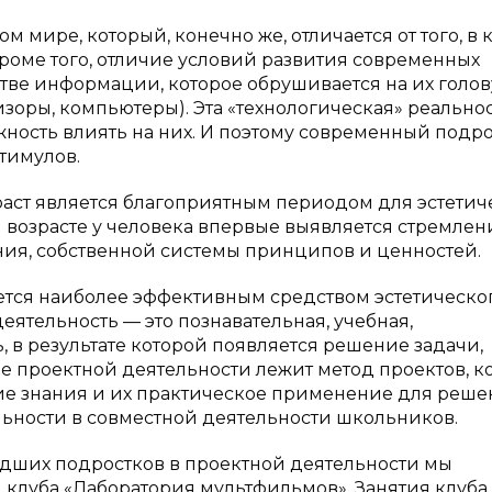
 мире, который, конечно же, отличается от того, в 
Кроме того, отличие условий развития современных
стве информации, которое обрушивается на их голов
изоры, компьютеры). Эта «технологическая» реальнос
жность влиять на них. И поэтому современный подр
тимулов.
ст является благоприятным периодом для эстетич
 возрасте у человека впервые выявляется стремлен
ия, собственной системы принципов и ценностей.
яется наиболее эффективным средством эстетическо
ятельность — это познавательная, учебная,
, в результате которой появляется решение задачи,
ве проектной деятельности лежит метод проектов, 
кие знания и их практическое применение для реш
ности в совместной деятельности школьников.
адших подростков в проектной деятельности мы
 клуба «Лаборатория мультфильмов». Занятия клуба 