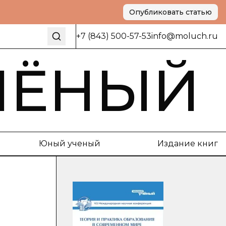
Опубликовать статью
+7 (843) 500-57-53
info@moluch.ru
ЧЁНЫЙ
Юный ученый
Издание книг