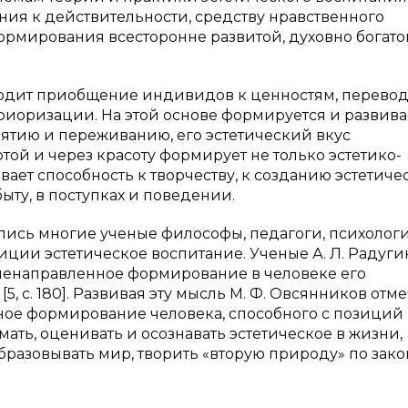
я к действительности, средству нравственного
 формирования всесторонне развитой, духовно богато
ходит приобщение индивидов к ценностям, перевод
иоризации. На этой основе формируется и развива
иятию и переживанию, его эстетический вкус
той и через красоту формирует не только эстетико-
ает способность к творчеству, к созданию эстетиче
ыту, в поступках и поведении.
ись многие ученые философы, педагоги, психологи
ии эстетическое воспитание. Ученые А. Л. Радуги
еленаправленное формирование в человеке его
, с. 180]. Развивая эту мысль М. Ф. Овсянников отме
нное формирование человека, способного с позиций
ть, оценивать и осознавать эстетическое в жизни,
бразовывать мир, творить «вторую природу» по зак