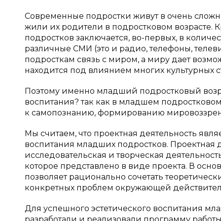
Современные подростки живут в очень сложном
жили их родители в подростковом возрасте. 
подростков заключается, во-первых, в количе
различные СМИ (это и радио, телефоны, телев
подросткам связь с миром, а миру дает возмо
находится под влиянием многих культурных с
Поэтому именно младший подростковый возра
воспитания? так как в младшем подростковом
к самопознанию, формированию мировоззрен
Мы считаем, что проектная деятельность явл
воспитания младших подростков. Проектная де
исследовательская и творческая деятельность
которое представлено в виде проекта. В осно
позволяет рационально сочетать теоретичес
конкретных проблем окружающей действитель
Для успешного эстетического воспитания мл
разработали и реализовали программу работы