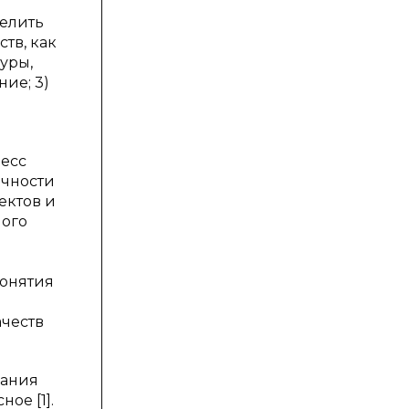
елить
тв, как
уры,
ие; 3)
цесс
ичности
ектов и
ного
понятия
ачеств
вания
ое [1].