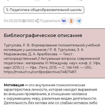
5. Педагогика общеобразовательной школы
04.03.2015
5953
Поделиться
Библиографическое описание
Туртулова, Р. В. Формирование положительной учебной
мотивации у школьников / Р. В. Туртулова, Э. А.
Мырзаканова, Д. А. Аралбекова. — Текст :
непосредственный // Актуальные вопросы современной
педагогики : материалы VI Междунар. науч. конф. (г. Уфа,
март 2015 г.). — Уфа : Лето, 2015. — С. 146-149. — URL:
https://moluch.ru/conf/ped/archive/148/7487.
Мотивация —
это внутренняя психологическая
характеристика личности, которая находит выражение
во внешних проявлениях, в отношении человека
к окружающему миру, различным видам деятельности.
Деятельность без мотива или со слабым мотивом либо