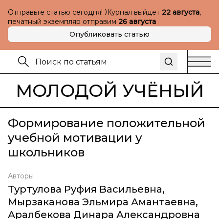
Отправьте статью сегодня! Журнал выйдет
22 августа
,
печатный экземпляр отправим
26 августа
Опубликовать статью
МОЛОДОЙ УЧЁНЫЙ
Формирование положительной
учебной мотивации у
школьников
Авторы
Туртулова Руфия Васильевна
,
Мырзаканова Эльмира Амантаевна
,
Аралбекова Динара Александровна