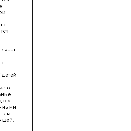
я
ой.
енно
ится
й очень
т.
У детей
асто
льные
дох.
венными
днем
рящей,