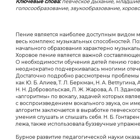
Ключевые слова:
певческое дыхание, младшие
голосообразование, звукообразование, хорово
Пение является наиболее доступным видом м
весь комплекс музыкальных способностей. П
начального образования характерно музыкаль
Хоровое пение является важной составляюще
О необходимости обучения детей пению говор
неоднократно подчеркивалась многими отеч
Достаточно подробно рассмотрены проблемы 
как Ю. Б. Алиев, Т. Л. Беркман, Н. А. Ветлугина, 
Н. Н. Добровольская, Л. Ж. Жарова, А. П. Здан
«алгоритмы» по вокалу, задачей которых яв
с воспроизведением вокального звука, он име
алгоритм заключается в выработке певческог
умения слушать и слышать себя. Н. Б. Гонтар
лежа, также использовала буззвучные упражн
Бурное развитие педагогической науки оказ