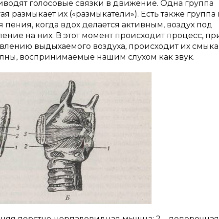
иводят голосовые связки в движение. Одна группа
ая размыкает их («размыкатели»). Есть также группа
я пения, когда вдох делается активным, воздух под
ление на них. В этот момент происходит процесс, пр
авлению выдыхаемого воздуха, происходит их смык
лны, воспринимаемые нашим слухом как звук.
 задняя перстне-черпаловидная мышца; 2 – поперечная