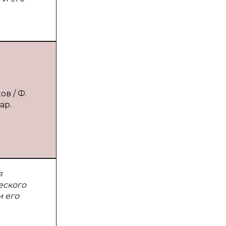
в / Ф.
ар.
я
еского
и его