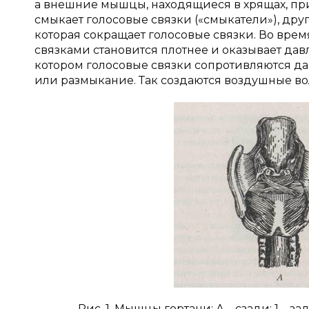
а внешние мышцы, находящиеся в хрящах, пр
смыкает голосовые связки («смыкатели»), друг
которая сокращает голосовые связки. Во врем
связками становится плотнее и оказывает дав
котором голосовые связки сопротивляются д
или размыкание. Так создаются воздушные во
Рис. 1. Мышцы гортани: А – сзади: 1 –