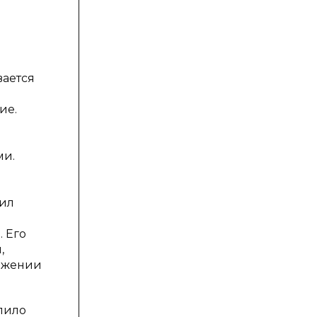
вается
ие.
ми.
жил
. Его
,
ложении
лило