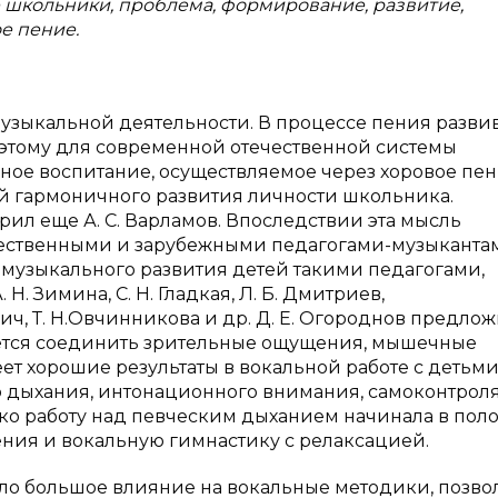
 школьники, проблема, формирование, развитие,
е пение.
узыкальной деятельности. В процессе пения разви
оэтому для современной отечественной системы
ное воспитание, осуществляемое через хоровое пен
й гармоничного развития личности школьника.
ил еще А. С. Варламов. Впоследствии эта мысль
ественными и зарубежными педагогами-музыканта
музыкального развития детей такими педагогами,
А. Н. Зимина, С. Н. Гладкая, Л. Б. Дмитриев,
ович, Т. Н.Овчинникова и др. Д. Е. Огороднов предло
ляется соединить зрительные ощущения, мышечные
ет хорошие результаты в вокальной работе с детьми
о дыхания, интонационного внимания, самоконтроля
енко работу над певческим дыханием начинала в по
ения и вокальную гимнастику с релаксацией.
ало большое влияние на вокальные методики, позво