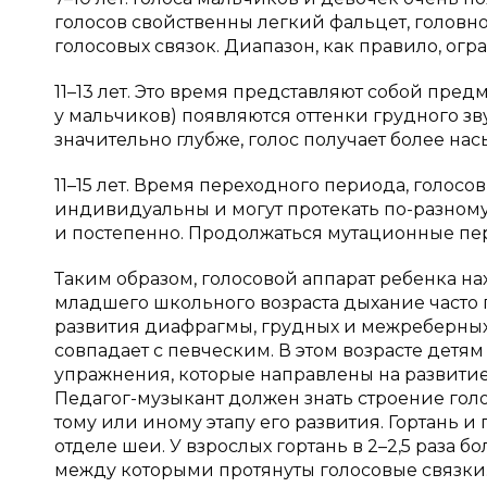
голосов свойственны легкий фальцет, головн
голосовых связок. Диапазон, как правило, огр
11–13 лет. Это время представляют собой пред
у мальчиков) появляются оттенки грудного зв
значительно глубже, голос получает более на
11–15 лет. Время переходного периода, голос
индивидуальны и могут протекать по-разному:
и постепенно. Продолжаться мутационные пер
Таким образом, голосовой аппарат ребенка нах
младшего школьного возраста дыхание часто 
развития диафрагмы, грудных и межреберны
совпадает с певческим. В этом возрасте детя
упражнения, которые направлены на развитие
Педагог-музыкант должен знать строение гол
тому или иному этапу его развития. Гортань 
отделе шеи. У взрослых гортань в 2–2,5 раза б
между которыми протянуты голосовые связки