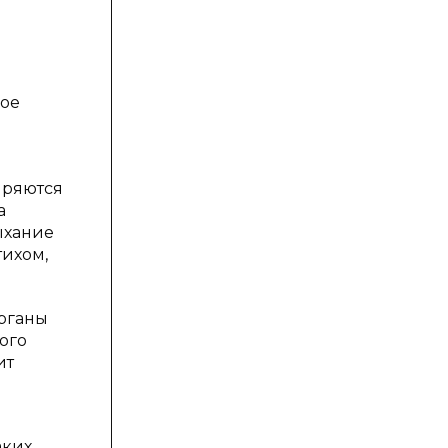
а
кое
иряются
а
ыхание
тихом,
органы
ого
ит
аких