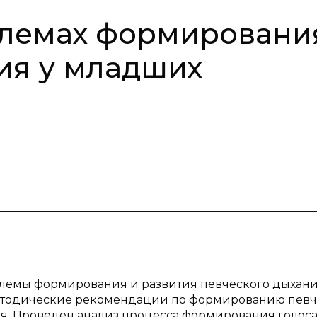
блемах формировани
ия у младших
блемы формирования и развития певческого дыхани
методические рекомендации по формированию певч
я. Проведен анализ процесса формирования голоса