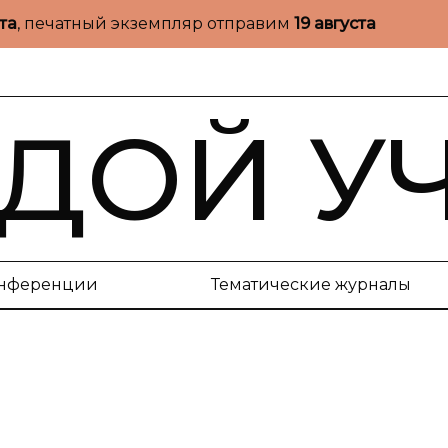
ста
, печатный экземпляр отправим
19 августа
ДОЙ У
нференции
Тематические журналы