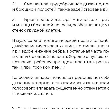
2. Смешанное, грудобрюшное дыхание, при 
и брюшной полостей, также задействована ди
3. Брюшное или диафрагматическое. При э
и мышцы брюшной полости, особенно видим
стенок грудной клетки.
В музыкально-педагогической практике наиб
диафрагматическое дыхание, т. е. смешанное
при вдохе нижние рёбра, а остальная часть 
мышцы брюшной полости. Хорошо ощущаются
позволяет ребенку при вдохе достигать ровно
так и при громком пении.
Голосовой аппарат человека представляет со
дыхания, которые тесно взаимосвязаны и вз
голосового аппарата существенно отличается 
в несколько этапов:
7–10 лет. Голоса мальчиков и девочек очень 