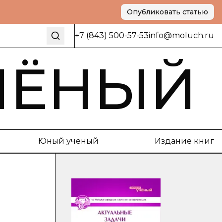
Опубликовать статью
+7 (843) 500-57-53
info@moluch.ru
ЧЁНЫЙ
Юный ученый
Издание книг