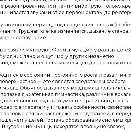
ое резонирование, при пении вибрируют только кра
аничивается звуками от ре первой октавы до ре втор
мутационный период, когда в детских голосах (особ
учания. Грудная клетка изменяется, дыхание станов
сыщенное звучание.
овые связки мутируют. Формы мутации у разных дете
 у одних явно и ощутимо, у других незаметно
иод может от нескольких месяцев до нескольких ле
одится в состоянии постоянного роста и развития. 
поверхностное — это является следствием слабого
х мышц. Обычное дыхание у младших школьников ч
м полезна дыхательная гимнастика, различные вока
 длительности выдоха и умение правильно делать в
осового аппарата и учитывать особенности, свойст
и голосовые связки расположены над трахеей, в пере
ольше, чем у детей. Гортань образована из системы х
. Внутренние мышцы находятся в толщине связок,