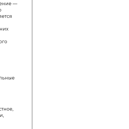
Пение —
о
яется
них
ого
ельные
стное,
и,