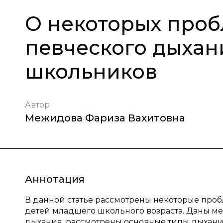
О некоторых про
певческого дыхан
школьников
Автор
Межидова Фариза Вахитовна
Аннотация
В данной статье рассмотрены некоторые про
детей младшего школьного возраста. Даны 
дыхания, рассмотрены основные типы дыхани