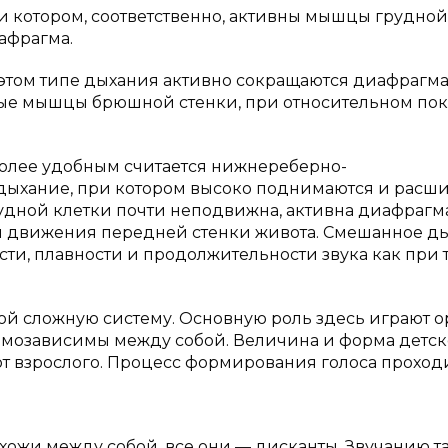
котором, соответственно, активны мышцы грудной
афрагма.
том типе дыхания активно сокращаются диафрагм
ые мышцы брюшной стенки, при относительном по
олее удобным считается нижнереберно-
 дыхание, при котором высоко поднимаются и расш
грудной клетки почти неподвижна, активна диафрагм
 движения передней стенки живота. Смешанное д
сти, плавности и продолжительности звука как при 
бой сложную систему. Основную роль здесь играют 
аимозависимы между собой. Величина и форма детск
от взрослого. Процесс формирования голоса проход
похожи между собой, все они — дисканты. Звучанию т