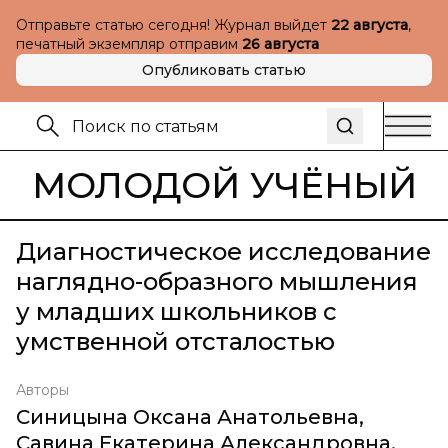
Отправьте статью сегодня! Журнал выйдет
22 августа
,
печатный экземпляр отправим
26 августа
Опубликовать статью
МОЛОДОЙ УЧЁНЫЙ
Диагностическое исследование
наглядно-образного мышления
у младших школьников с
умственной отсталостью
Авторы
Синицына Оксана Анатольевна
,
Савина Екатерина Александровна
,