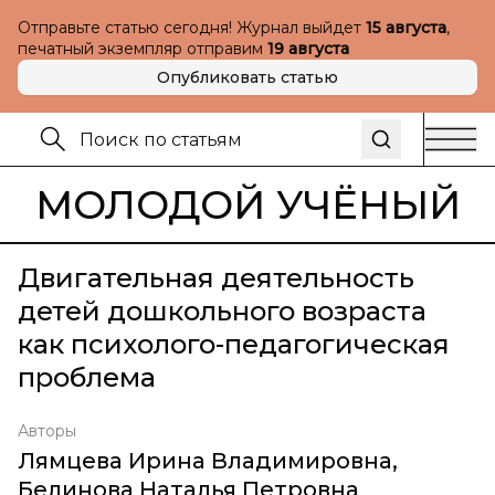
Отправьте статью сегодня! Журнал выйдет
15 августа
,
печатный экземпляр отправим
19 августа
Опубликовать статью
МОЛОДОЙ УЧЁНЫЙ
Двигательная деятельность
детей дошкольного возраста
как психолого-педагогическая
проблема
Авторы
Лямцева Ирина Владимировна
,
Белинова Наталья Петровна