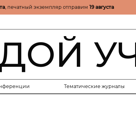
ста
, печатный экземпляр отправим
19 августа
ДОЙ У
нференции
Тематические журналы