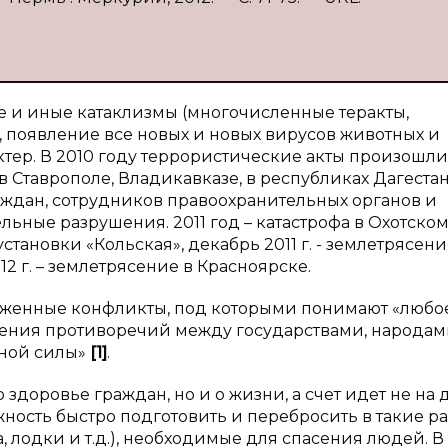
 и иные катаклизмы (многочисленные теракты,
, появление все новых и новых вирусов животных и
актер. В 2010 году террористические акты произошли
в Ставрополе, Владикавказе, в республиках Дагестан
аждан, сотрудников правоохранительных органов и
льные разрушения. 2011 год – катастрофа в Охотском
тановки «Кольская», декабрь 2011 г. - землетрясени
12 г. – землетрясение в Красноярске.
руженные конфликты, под которыми понимают «любо
шения противоречий между государствами, народам
ной силы»
[
1
]
.
о здоровье граждан, но и о жизни, а счет идет не на д
ожность быстро подготовить и перебросить в такие 
, лодки и т.д.), необходимые для спасения людей. В