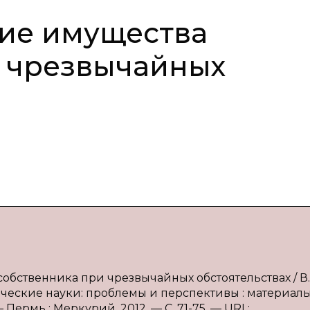
тие имущества
и чрезвычайных
собственника при чрезвычайных обстоятельствах / В.
ические науки: проблемы и перспективы : материалы
— Пермь : Меркурий, 2012. — С. 71-75. — URL: