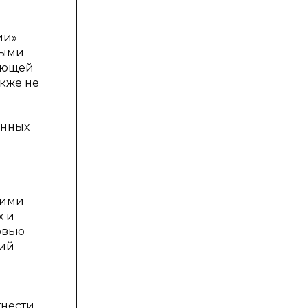
ии»
ными
дующей
акже не
енных
кими
х и
овью
вий
тнести