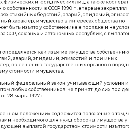
х физических и юридических лиц, а также коопера
он о собственности в СССР 1990 г., впервые закреплял
аях стихийных бедствий, аварий, эпидемий, эпизоо
ный характер, имущество в интересах общества по
т быть изъято у собственника в порядке и на усло
а ССР, союзных и автономных республик, с выплато
я определяется как изъятие имущества собственник
твий, аварий, эпидемий, эпизоотий и при иных
ктер, по решению государственных органов в порядк
 ему стоимости имущества.
дельный федеральный закон, учитывающий условия и
том любых собственников, не принят, до сих пор де
 28 марта 1927 г.
оенном положении» содержится положение о том, ч
онами необходимого для нужд обороны имущества у
едующей выплатой государством стоимости изъятог