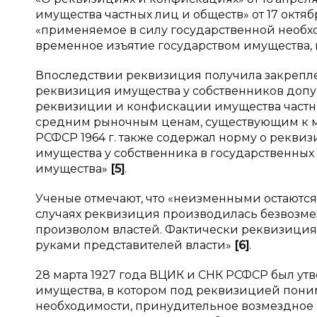
имущества частных лиц и обществ» от 17 октяб
«применяемое в силу государственной необ
временное изъятие государством имущества, 
Впоследствии реквизиция получила закреплен
реквизиция имущества у собственников допус
реквизиции и конфискации имущества частны
средним рыночным ценам, существующим к 
РСФСР 1964 г. также содержал норму о реквиз
имущества у собственника в государственных
имущества»
[
5
]
.
Ученые отмечают, что «неизменными остаются 
случаях реквизиция производилась безвозме
произволом властей. Фактически реквизиция 
руками представителей власти»
[
6
]
.
28 марта 1927 года ВЦИК и СНК РСФСР был у
имущества, в котором под реквизицией пони
необходимости, принудительное возмездное 