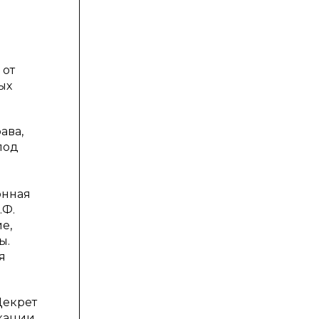
 от
ых
ава,
под
онная
.Ф.
е,
ы.
я
Декрет
скации