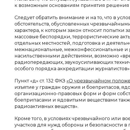
к возможным основаниям принятия решения 
Следует обратить внимание и на то, что в ус
обстоятельств, обусловленных чрезвычайным
характера, к которым закон относит попытки 
массовые беспорядки, террористические акты
отдельных местностей, подготовка и деятел
межнациональные, межконфессиональные и 
насильственными действиями, возможно «вре
радиопередающих, звукоусиливающих техниче
особого порядка аккредитации журналистов
Пункт «д» ст. 132 ФКЗ
«О чрезвычайном полож
изъятие у граждан оружия и боеприпасов, ядо
организационно-правовых форм и форм собст
боеприпасами и ядовитыми веществами также
радиоактивных веществ».
Кроме того, в условиях чрезвычайного или 
участков для нужд обороны и безопасности в