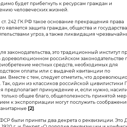
одимо будет прибегнуть к ресурсам граждан и
ению человеческих жизней.
в ст. 242 ГК РФ такое основание прекращения права
о является защита граждан, общества и государства
ятельствами угроз, а также ликвидация чрезвычайн
я законодательства, это традиционный институт пр
В дореволюционном российском законодательстве 
иобретение местных средств, необходимых для
водством оплаты или с выдачей квитанции по
. Вместе с тем, следует отметить, что дореволюци
. Так, один из классиков российской цивилистики Г
 предполагает принуждение и, если нужно, насили
только общее благо, общеполезность принятой мер
анием к экспроприации могут послужить соображени
 санитарные
[
2
]
.
СФСР были приняты два декрета о реквизиции. Это 
я 1920 г. и Декрет «О порядке реквизиции и конфи