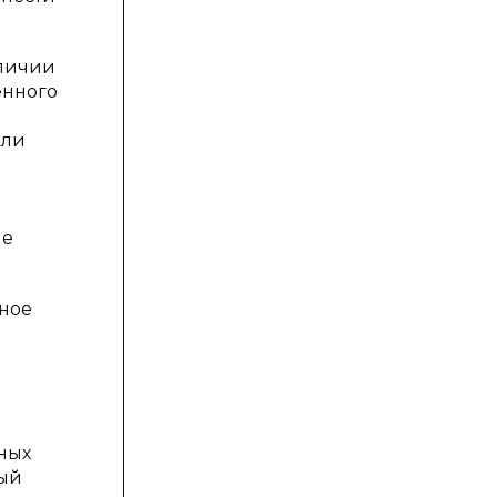
аличии
енного
или
ие
нное
ных
ный