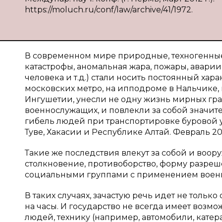
https://moluch.ru/conf/law/archive/41/1972.
В современном мире природные, техногенные
катастрофы, аномальная жара, пожары, аварии
человека и т.д.) стали носить постоянный хар
московских метро, на ипподроме в Нальчике, 
Ингушетии, унесли не одну жизнь мирных гр
военнослужащих, и повлекли за собой значите
гибель людей при транспортировке буровой ус
Туве, Хакасии и Республике Алтай. Февраль 20
Такие же последствия влекут за собой и воо
столкновение, противоборство, форму разре
социальными группами с применением воен
В таких случаях, зачастую речь идет не только 
на часы. И государство не всегда имеет возм
людей, технику (например, автомобили, катера