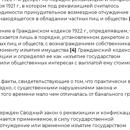
ря 1921 г., в котором под реквизицией считалось
ходимости принудительное возмездное отчуждение
находящегося в обладании частных лиц и обществ»
ие в Гражданском кодексе 1922 г., определявшем, 
кается лишь в порядке, установленном декретом о
х лиц и обществ, с вознаграждением собственника
моменту изъятия имущества
[
4
]
. Гражданский кодек
иции и определял ее как «изъятие государством
 или общественных интересах с выплатой ему стоим
факты, свидетельствующие о том, что практически в
здно, с существенными нарушениями закона и
того времени мало чем отличалась от банального г
твержден Сводный закон о реквизиции и конфискац
мается применяемое, в силу государственной
отчуждение или временное изъятие государством