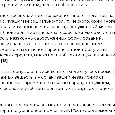
о реквизиции имущества собственника.
ловиях чрезвычайного положения, введенного при н
и ситуациями социально-политического, криминог
захвата или присвоения власти, вооруженный мятеж,
, блокирование или захват особо важных объектов 
ьность незаконных вооруженных формирований,
региональные конфликты, сопровождающиеся
менное изъятие или арест печатной продукции,
ских средств, множительной техники, установлен
»
[
13
]
.
ении»
допускает в «исключительных случаях време
витых веществ, а у организаций независимо от
венности - временное изъятие наряду с оружием,
 боевой и учебной военной техники, взрывчатых и
военного положения возможно использование земель
 порядке, установленном
ст. 51
ЗК РФ, то есть земель