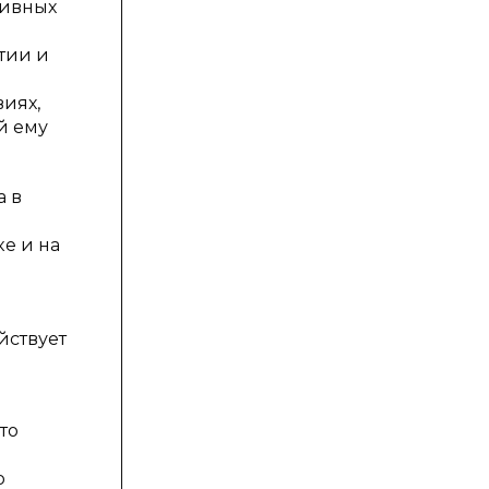
тивных
тии и
виях,
й ему
а в
е и на
йствует
то
о