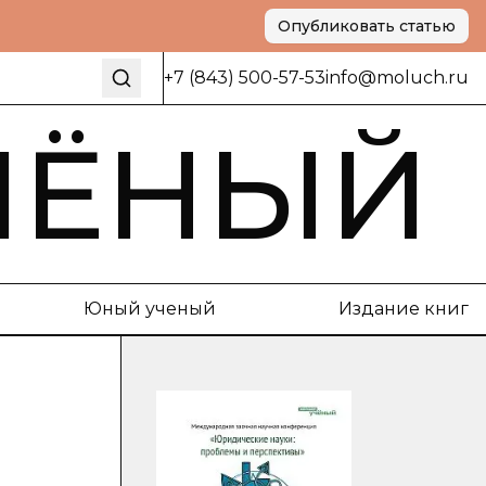
Опубликовать статью
+7 (843) 500-57-53
info@moluch.ru
ЧЁНЫЙ
Юный ученый
Издание книг