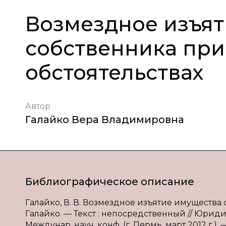
Возмездное изъя
собственника пр
обстоятельствах
Автор
Галайко Вера Владимировна
Библиографическое описание
Галайко, В. В. Возмездное изъятие имущества 
Галайко. — Текст : непосредственный // Юрид
Междунар. науч. конф. (г. Пермь, март 2012 г.). 