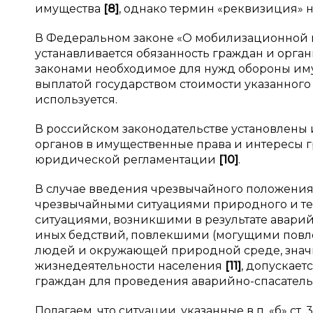
имущества
[
8
]
, однако термин «реквизиция» н
В Федеральном законе «О мобилизационной 
устанавливается обязанность граждан и орга
законами необходимое для нужд обороны иму
выплатой государством стоимости указанног
используется.
В российском законодательстве установлены
органов в имущественные права и интересы 
юридической регламентации
[
10
]
.
В случае введения чрезвычайного положения
чрезвычайными ситуациями природного и те
ситуациями, возникшими в результате аварий
иных бедствий, повлекшими (могущими повле
людей и окружающей природной среде, знач
жизнедеятельности населения
[
11
]
, допускает
граждан для проведения аварийно-спасатель
Полагаем, что ситуации, указанные в п. «б» с