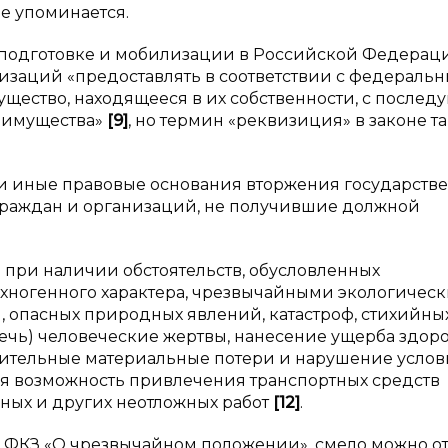
е упоминается.
подготовке и мобилизации в Российской Федерац
низаций «предоставлять в соответствии с федераль
щество, находящееся в их собственности, с после
о имущества»
[
9
]
, но термин «реквизиция» в законе т
 и иные правовые основания вторжения государств
граждан и организаций, не получившие должной
 при наличии обстоятельств, обусловленных
хногенного характера, чрезвычайными экологичес
, опасных природных явлений, катастроф, стихийны
чь) человеческие жертвы, нанесение ущерба здор
ительные материальные потери и нарушение усло
ся возможность привлечения транспортных средств
ных и других неотложных работ
[
12
]
.
т. 3 ФКЗ «О чрезвычайном положении», смело можно о