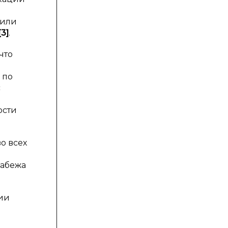
 или
[
3
]
.
что
 по
с
ости
о всех
рабежа
ии