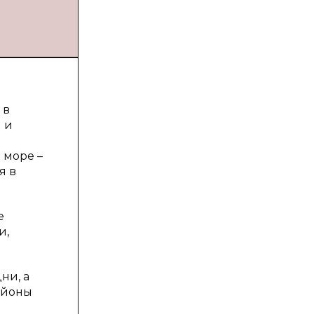
 в
 и
 море –
я в
е
и,
ни, а
районы