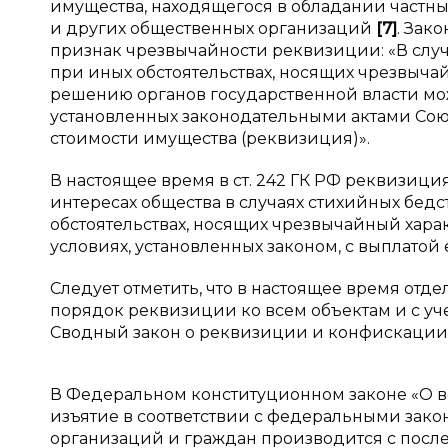
имущества, находящегося в обладании частны
и других общественных организаций
[
7
]
. Зак
признак чрезвычайности реквизиции: «В случ
при иных обстоятельствах, носящих чрезвычай
решению органов государственной власти може
установленных законодательными актами Союз
стоимости имущества (реквизиция)».
В настоящее время в ст. 242 ГК РФ реквизици
интересах общества в случаях стихийных бедс
обстоятельствах, носящих чрезвычайный хара
условиях, установленных законом, с выплатой
Следует отметить, что в настоящее время от
порядок реквизиции ко всем объектам и с уче
Сводный закон о реквизиции и конфискации от
В Федеральном конституционном законе «О в
изъятие в соответствии с федеральными зак
организаций и граждан производится с посл