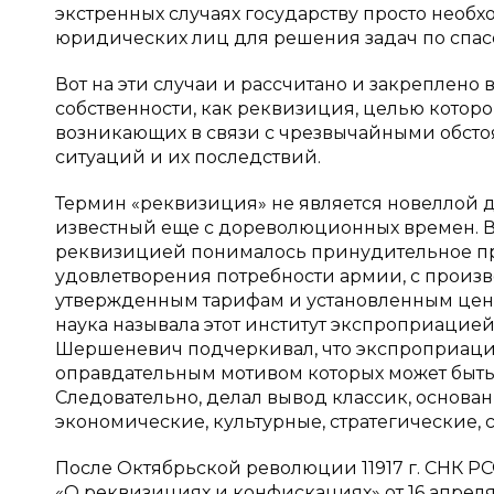
экстренных случаях государству просто необх
юридических лиц для решения задач по спас
Вот на эти случаи и рассчитано и закреплено 
собственности, как реквизиция, целью которог
возникающих в связи с чрезвычайными обсто
ситуаций и их последствий.
Термин «реквизиция» не является новеллой дл
известный еще с дореволюционных времен. 
реквизицией понималось принудительное пр
удовлетворения потребности армии, с произ
утвержденным тарифам и установленным ценам
наука называла этот институт экспроприацией
Шершеневич подчеркивал, что экспроприация
оправдательным мотивом которых может быть 
Следовательно, делал вывод классик, основ
экономические, культурные, стратегические,
После Октябрьской революции 11917 г. СНК Р
«О реквизициях и конфискациях» от 16 апрел