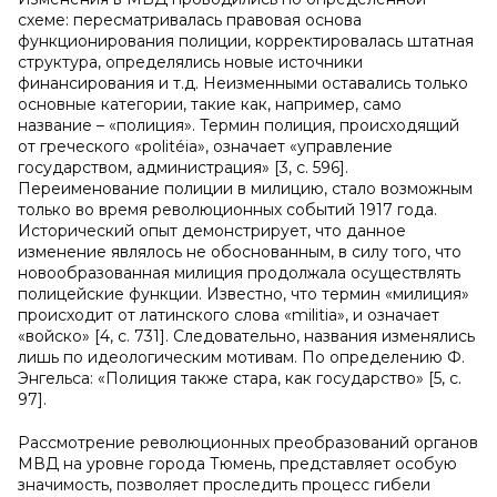
схеме: пересматривалась правовая основа
функционирования полиции, корректировалась штатная
структура, определялись новые источники
финансирования и т.д. Неизменными оставались только
основные категории, такие как, например, само
название – «полиция». Термин полиция, происходящий
от греческого «politéia», означает «управление
государством, администрация» [3, с. 596].
Переименование полиции в милицию, стало возможным
только во время революционных событий 1917 года.
Исторический опыт демонстрирует, что данное
изменение являлось не обоснованным, в силу того, что
новообразованная милиция продолжала осуществлять
полицейские функции. Известно, что термин «милиция»
происходит от латинского слова «
m
ilitia», и означает
«войско» [4, с. 731]. Следовательно, названия изменялись
лишь по идеологическим мотивам. По определению Ф.
Энгельса: «Полиция также стара, как государство» [5, с.
97].
Рассмотрение революционных преобразований органов
МВД на уровне города Тюмень, представляет особую
значимость, позволяет проследить процесс гибели