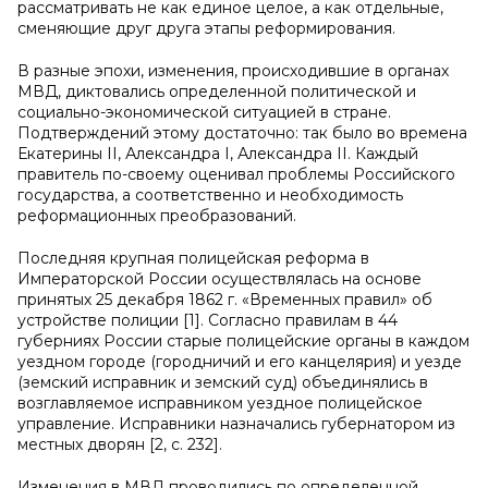
рассматривать не как единое целое, а как отдельные,
сменяющие друг друга этапы реформирования.
В разные эпохи, изменения, происходившие в органах
МВД, диктовались определенной политической и
социально-экономической ситуацией в стране.
Подтверждений этому достаточно: так было во времена
Екатерины
II
, Александра
I
, Александра
II
. Каждый
правитель по-своему оценивал проблемы Российского
государства, а соответственно и необходимость
реформационных преобразований.
Последняя крупная полицейская реформа в
Императорской России осуществлялась на основе
принятых 25 декабря 1862 г. «Временных пра­вил» об
устройстве полиции [1]. Согласно правилам в 44
губерниях Рос­сии старые полицейские органы в каждом
уездном городе (городничий и его канцелярия) и уезде
(земский исправник и земский суд) объединялись в
возглавляемое исправником уездное полицей­ское
управление. Исправники назначались губернатором из
местных дворян [2, с. 232].
Изменения в МВД проводились по определенной