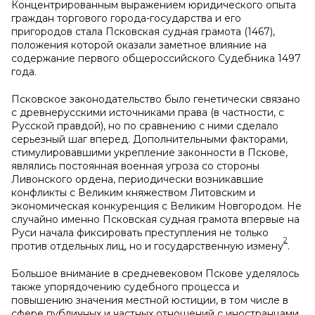
Концентрированным выражением юридического опыта
граждан торгового города-государства и его
пригородов стала Псковская судная грамота (1467),
положения которой оказали заметное влияние на
содержание первого общероссийского Судебника 1497
года.
Псковское законодательство было генетически связано
с древнерусскими источниками права (в частности, с
Русской правдой), но по сравнению с ними сделало
серьезный шаг вперед. Дополнительными факторами,
стимулировавшими укрепление законности в Пскове,
являлись постоянная военная угроза со стороны
Ливонского ордена, периодически возникавшие
конфликты с Великим княжеством Литовским и
экономическая конкуренция с Великим Новгородом. Не
случайно именно Псковская судная грамота впервые на
Руси начала фиксировать преступления не только
2
против отдельных лиц, но и государственную измену
.
Большое внимание в средневековом Пскове уделялось
также упорядочению судебного процесса и
повышению значения местной юстиции, в том числе в
сфере публичных и частных отношений с иностранцами,