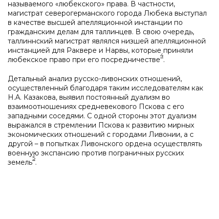
называемого «любекского» права. В частности,
магистрат северогерманского города Любека выступал
в качестве высшей апелляционной инстанции по
гражданским делам для таллинцев. В свою очередь,
таллиннский магистрат являлся низшей апелляционной
инстанцией для Раквере и Нарвы, которые приняли
4
любекское право при его посредничестве
.
Детальный анализ русско-ливонских отношений,
осуществленный благодаря таким исследователям как
Н.А. Казакова, выявил постоянный дуализм во
взаимоотношениях средневекового Пскова с его
западными соседями. С одной стороны этот дуализм
выражался в стремлении Пскова к развитию мирных
экономических отношений с городами Ливонии, а с
другой – в попытках Ливонского ордена осуществлять
военную экспансию против пограничных русских
5
земель
.