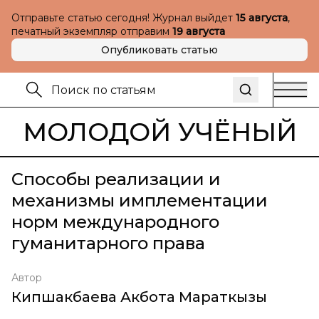
Отправьте статью сегодня! Журнал выйдет
15 августа
,
печатный экземпляр отправим
19 августа
Опубликовать статью
МОЛОДОЙ УЧЁНЫЙ
Способы реализации и
механизмы имплементации
норм международного
гуманитарного права
Автор
Кипшакбаева Акбота Мараткызы