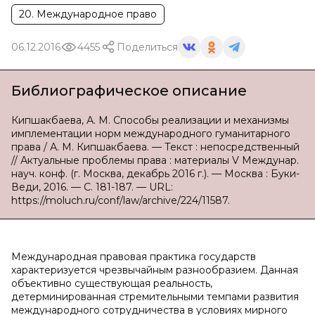
20. Международное право
06.12.2016
4455
Поделиться
Библиографическое описание
Кипшакбаева, А. М. Способы реализации и механизмы
имплементации норм международного гуманитарного
права / А. М. Кипшакбаева. — Текст : непосредственный
// Актуальные проблемы права : материалы V Междунар.
науч. конф. (г. Москва, декабрь 2016 г.). — Москва : Буки-
Веди, 2016. — С. 181-187. — URL:
https://moluch.ru/conf/law/archive/224/11587.
Международная правовая практика государств
характеризуется чрезвычайным разнообразием. Данная
объективно существующая реальность,
детерминированная стремительными темпами развития
международного сотрудничества в условиях мирного