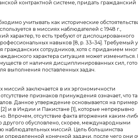
анской контрактной системе, придать гражданский
ходимо учитывать как исторические обстоятельства
пользуется в миссиях наблюдателей с 1948 г.,
ий характер, то есть требуют от дислоцированного
рофессиональных навыков [8, p. 33–34]. Требуемый 
ля гражданских сотрудников, хотя с приданием мно
жданского характера ситуация может измениться.
имуществ от наличия дисциплинированных сил, гот
ля выполнения поставленных задач.
ых миссий заключается в их эргономичности
отсутствие признаков принуждения означает, что т
алов. Данное утверждение основывается на пример
2] и в Индии и Пакистане [1], которые непрерывно
енно. Впрочем, отсутствие факта вторжения каким-либ
ю другого обусловлено, скорее, международными
ью наблюдательных миссий. Цель большинства
и определенной конечной задачи, после чего они 