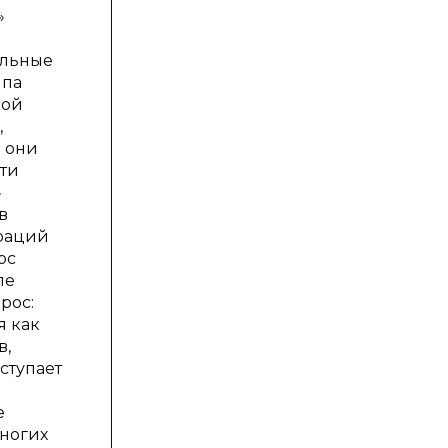
»
ельные
ипа
ной
,
е они
чти
»
в
ераций
рс
ле
рос:
я как
в,
ступает
е
ногих