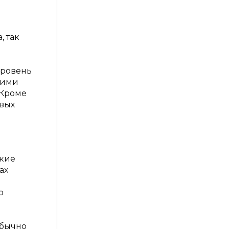
, так
уровень
гими
 Кроме
овых
акие
ах
о
обычно