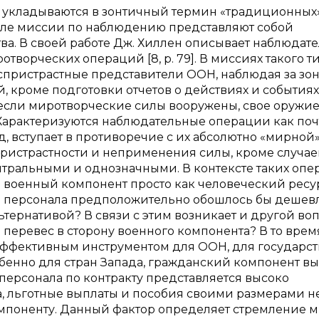
и укладываются в зонтичный термин «традиционных
деле миссии по наблюдению представляют собой
а. В своей работе Дж. Хиллен описывает наблюдат
ворческих операций [8, p. 79]. В миссиях такого т
пристрастные представители ООН, наблюдая за зо
 кроме подготовки отчетов о действиях и событиях
 если миротворческие силы вооружены, свое оружи
 Характеризуются наблюдательные операции как по
д, вступает в противоречие с их абсолютно «мирной
пристрастности и неприменения силы, кроме случае
нтральными и однозначными. В контексте таких оп
ли военный компонент просто как человеческий ресу
го персонала предположительно обошлось бы дешев
ьтернативой? В связи с этим возникает и другой воп
перевес в сторону военного компонента? В то врем
ффективным инструментом для ООН, для государст
енно для стран Запада, гражданский компонент вы
персонала по контракту представляется высоко
а, льготные выплаты и пособия своими размерами н
мпоненту. Данный фактор определяет стремление м