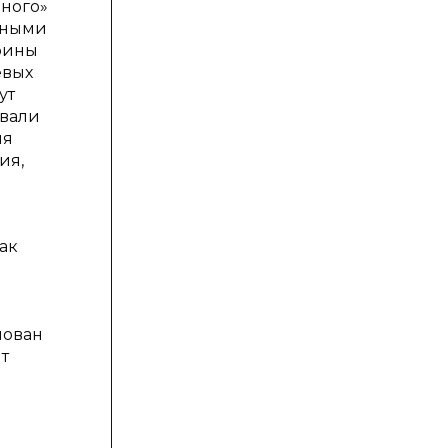
нного»
ьными
трины
евых
ут
звали
ия
ия,
ак
нован
т
а