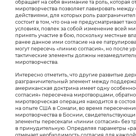
обращает на себя внимание та роль, которая 
миротворчества позволяет лавировать межд
действиями, для которых роль разграничител
состоит в том, что она не предусматривает т
условиях, повлек за собой изменение всей м
принять участие в бою, поскольку местные в
ранее данное ими согласие на ее патрулиров
могут пересечь «линию согласия», но после 
тактические элементы должны незамедлитель
миротворчества.
Интересно отметить, что другие развитые де
разграничительный элемент между поддерж
американская доктрина имеет одну особеннос
согласия» пересечена миротворцами, обратного 
миротворческая операция находится в состоян
на опыте США в Сомали, во время пересечен
миротворчества в Боснии, свидетельствующий
элементы пересекали «линии согласия» без
в принудительную. Определяя параметры «ра
отмечает необходимость согласия для каждой