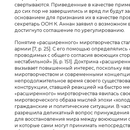
свертываются. Приведенные в качестве приме
до сих пор не завершились и вряд ли будут з
основанием для признания их в качестве про
секретарь ООН К. Аннан заявил о возможном 
достигнуто соглашение по урегулированию.
Понятие «расширенного» миротворчества стал
армии [7, p. 25]. С его помощью определялис
проводимых с общего согласия воюющих сторон
нестабильной» [6, p. 151]. Доктрина «расширен
вызывает повышенный интерес, поскольку яв
миротворчеством и современными концепция
непродолжительное время своего существова
конструкции, ставшей реакцией на быстро м
«расширенного» миротворчества явилась сво
миротворческого образа мыслей эпохи «холо
гражданские и политические ситуации. В час
разрешила деликатный вопрос принуждения к
для восстановления мира между воюющими ст
и которые сами могут принимать непосредств