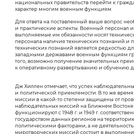
национальных правительств перейти к гражд
характер многим военным функциям.
Для ответа на поставленный выше вопрос необ
и практические аспекты. Военный персонал ис
выполняемые им обязанности носят техническ
персонала наличия технических познаний и п
технических познаний является редкостью д
западными державами военным функциям гра
того, возможно получение значительных пре
к оперативному развертыванию и обучению д
Дж Хиллен отмечает, что успех наблюдательн
и политической приемлемости. В то же время 
миссии в какой-то степени защищены от пров
наблюдательных миссий на Ближнем Востоке [
функционируют с 1948 г. и 1949 г. соответств
государством данных регионов на территори
политическими факторами, а не деятельност
миротворческих миссий состоит в выполнени