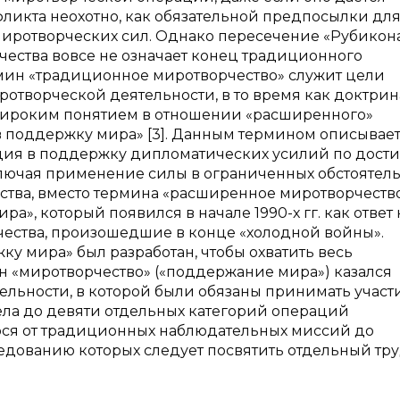
ликта неохотно, как обязательной предпосылки дл
иротворческих сил. Однако пересечение «Рубикон
чества вовсе не означает конец традиционного
мин «традиционное миротворчество» служит цели
отворческой деятельности, в то время как доктрин
е широким понятием в отношении «расширенного»
в поддержку мира» [3]. Данным термином описывае
ция в поддержку дипломатических усилий по дос
лючая применение силы в ограниченных обстоятель
чества, вместо термина «расширенное миротворчество
», который появился в начале 1990-х гг. как ответ 
ества, произошедшие в конце «холодной войны».
 мира» был разработан, чтобы охватить весь
н «миротворчество» («поддержание мира») казался
льности, в которой были обязаны принимать участ
ла до девяти отдельных категорий операций
ося от традиционных наблюдательных миссий до
следованию которых следует посвятить отдельный тру