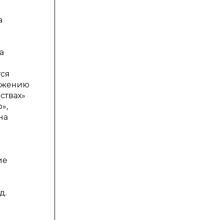
я
а
а
тся
тижению
ствах»
»,
на
ие
д.