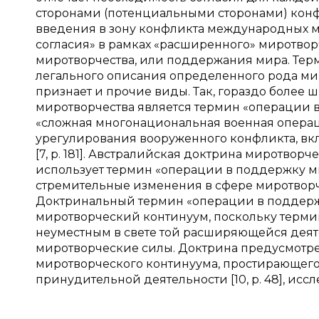
сторонами (потенциальными сторонами) конф
введения в зону конфликта международных м
согласия» в рамках «расширенного» миротвор
миротворчества, или поддержания мира. Тер
легального описания определенного рода мир
признает и прочие виды. Так, гораздо боле
миротворчества является термин «операции 
«сложная многонациональная военная опера
урегулирования вооруженного конфликта, вк
[7, p. 181]. Австралийская доктрина миротвор
использует термин «операции в поддержку мира
стремительные изменения в сфере миротворч
Доктринальный термин «операции в поддержку
миротворческий континуум, поскольку терми
неуместным в свете той расширяющейся деяте
миротворческие силы. Доктрина предусмотре
миротворческого континуума, простирающег
принудительной деятельности [10, p. 48], ис