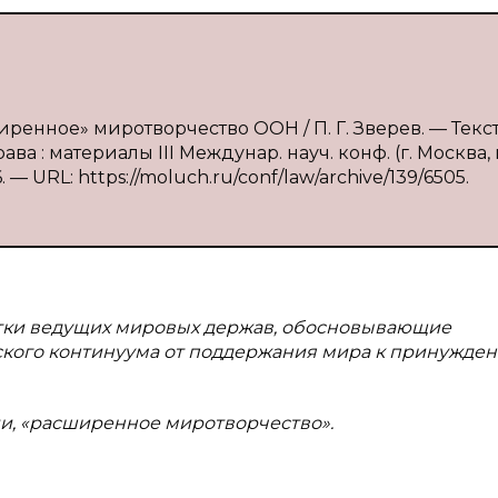
ренное» миротворчество ООН / П. Г. Зверев. — Текст
а : материалы III Междунар. науч. конф. (г. Москва,
6. — URL: https://moluch.ru/conf/law/archive/139/6505.
отки ведущих мировых держав, обосновывающие
ского континуума от поддержания мира к принужде
и, «расширенное миротворчество».