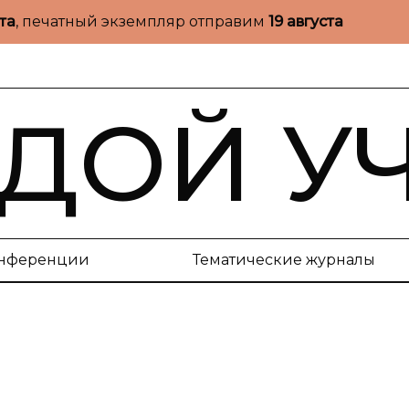
ста
, печатный экземпляр отправим
19 августа
ДОЙ У
нференции
Тематические журналы