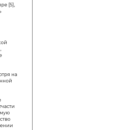
е [5],
ь
кой
,
е
отря на
анной
е
тчасти
емую
ство
лении