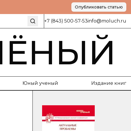
Опубликовать статью
+7 (843) 500-57-53
info@moluch.ru
ЧЁНЫЙ
Юный ученый
Издание книг