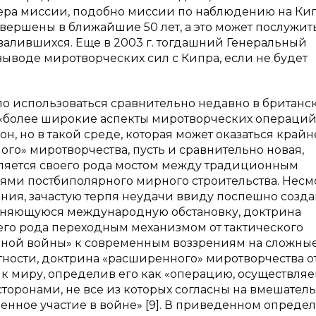
ра миссии, подобно миссии по наблюдению на Кипр
авершены в ближайшие 50 лет, а это может послужит
валившихся. Еще в 2003 г. тогдашний Генеральный
выводе миротворческих сил с Кипра, если не будет
о использоваться сравнительно недавно в британс
ь «более широкие аспекты миротворческих операций
, но в такой среде, которая может оказаться крайн
ного» миротворчества, пусть и сравнительно новая,
ляется своего рода мостом между традиционным
ми постбиполярного мирного строительства. Несм
ния, зачастую терпя неудачи ввиду поспешно созд
еняющуюся международную обстановку, доктрина
его рода переходным механизмом от тактического
дной войны» к современным воззрениям на сложны
тности, доктрина «расширенного» миротворчества о
 миру, определив его как «операцию, осуществля
оронами, не все из которых согласны на вмешатель
енное участие в войне» [9]. В приведенном опреде