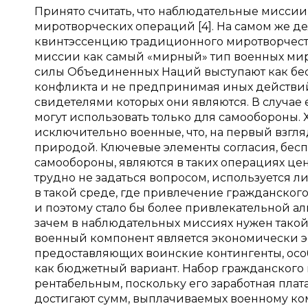
Принято считать, что наблюдательные мисси
миротворческих операций [4]. На самом же 
квинтэссенцию традиционного миротворчеств
миссии как самый «мирный» тип военных мирот
силы Объединенных Наций выступают как бес
конфликта и не предпринимая иных действий,
свидетелями которых они являются. В случае
могут использовать только для самообороны.
исключительно военные, что, на первый взгля
природой. Ключевые элементы согласия, бес
самообороны, являются в таких операциях це
трудно не задаться вопросом, используется 
в такой среде, где привлечение гражданско
и поэтому стало бы более привлекательной ал
зачем в наблюдательных миссиях нужен такой 
военный компонент является экономически э
предоставляющих воинские контингенты, особ
как бюджетный вариант. Набор гражданского 
рентабельным, поскольку его заработная плат
достигают сумм, выплачиваемых военному ко