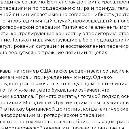
отводится согласию. Британская доктрина «расшире
у операциями по поддержанию мира и принудител
ьной линии играет именно согласие. Гибкость док
акого, чтобы единичный случай, произошедший в пол
иротворческой операции. Тактические элементы мог
ласти, контролирующие конкретную территорию, ото
ание. Только лишь участвующие в бою подразделен
урегулирования ситуации и восстановления перемир
но вернуться на прежние позиции в целях
ржавы, например США, также расценивают согласие к
анием мира и принуждением к миру. Однако
ть, которая заключается в следующем: если «линия
пути уже нет, а это буквально означает, что
ии коллапса. Принято считать, что такой подход ос
ия «линии Могадишо». Другим примером служит опы
 в пользу британской доктрины, когда тактические
 трансформации миротворческой операции
сширенного» миротворчества, британская доктрин
 миротворческой операции, даже если оно дается