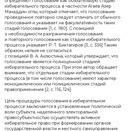
определяют голосование как обязательную стадию
избирательного процесса, в частности Агаев Азер
Махаддин оглы, который отмечает, что голосование
проведенное повторно следует отличать от обычного
голосования и указывает на факультативность таких
стадий голосования [1, с. 180]. С позицией
о необходимости разграничения голосования
и повторного голосования как стадии избирательного
процесса указывает Р. Т. Биктагиров [3, с. 336].Таким
образом, нельзя не согласиться
с позицией В. А. Ахлюстина, который утверждает, что
голосование является полноценной стадией
избирательного процесса. При этом автор обращает
внимание, что отдельные стадии избирательного
процесса (в том числе голосование) имеют характер
моноциклических или полициклических стадий
правоприменения [2, с. 116, 124].
Цель процедуры голосования в избирательном
процессе заключается в установленные политической
воли субъекта, наделенного электоральной
правосубъектностью осуществлять активное
избирательное право при формировании органов
государственной власти и местного самоуправления.