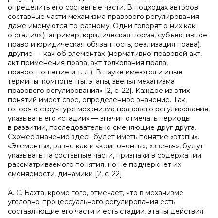
определить его составные части. В подходах авторов
составные части механизма правового регулирования
даже именуются по-разному. Одни говорят о них как
о стадиях(например, юридическая норма, субъективное
право и юридическая обязанность, реализация права),
другие — как об элементах (нормативно-правовой акт,
акт применения права, акт толкования права,
правоотношение и т. д.). В науке имеются и иные
термины: компоненты, этапы, звенья механизма
правового регулирования» [2, с. 22]. Каждое из этих
понятий имеет свое, определенное значение. Так,
говоря о структуре механизма правового регулирования,
указывать его «стадии» — значит отмечать периоды
в развитии, последовательно сменяющие друг друга.
Схожее значение здесь будет иметь понятие «этапы».
«Элементы», равно как и «компоненты», «звенья», будут
указывать на составные части, признаки в содержании
рассматриваемого понятия, но не подчеркнет их
сменяемости, динамики [2, с. 22].
А. С. Бахта, кроме того, отмечает, что в механизме
уголовно-процессуального регулирования есть
составляющие его части и есть стадии, этапы действия