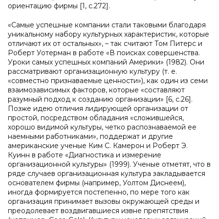
ориентацию фирмы [1, с.272].
«Самые ус­пешные компании стали таковыми благодаря
уникальному набо­ру культурных характеристик, которые
отличают их от остальных», – так считают Том Питерс и
Роберт Уотерман в работе «В поисках совершенства.
Уроки самых успешных компаний Америки» (1982). Они
рассматривают организационную культуру (т. е.
«совместно признаваемые ценности»), как один из семи
взаимозависимых факторов, которые «составляют
разумный подход к созданию организации» [6, с.26].
Позже идею отличия лидирующей организации от
простой, посредством обладания «сложившейся,
хорошо видимой культуры, четко распознаваемой ее
наемными работниками», поддержат и другие
американские ученые Ким С. Камерон и Роберт Э.
Куинн в работе «Диагностика и измерение
организационной культуры» (1999). Ученые отметят, что в
ряде случаев организационная культура закладывается
основателем фирмы (например, Уолтом Диснеем),
иногда формируется постепенно, по мере того как
организация принимает вызовы окружающей среды и
преодолевает воздвигавшиеся извне препятствия