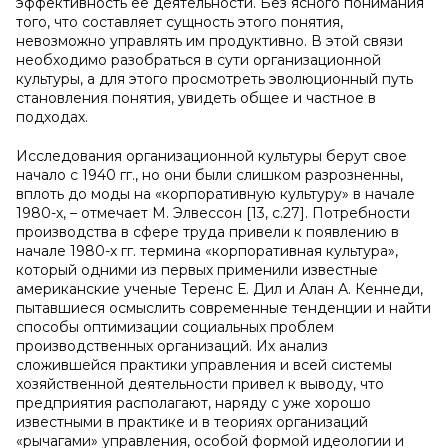
эффективность ее деятельности. Без ясного понимания
того, что составляет сущность этого понятия,
невозможно управлять им продуктивно. В этой связи
необходимо разобраться в сути организационной
культуры, а для этого просмотреть эволюционный путь
становления понятия, увидеть общее и частное в
подходах.
Исследования организационной культуры берут свое
начало с 1940 гг., но они были слишком разрозненны,
вплоть до моды на «корпоративную культуру» в начале
1980-х, – отмечает М. Элвессон [13, с.27]. Потребности
производства в сфере труда привели к появлению в
начале 1980-х гг. термина «корпоративная культура»,
который одними из первых применили известные
американские ученые Теренс Е. Дил и Алан А. Кеннеди,
пытавшиеся осмыслить современные тенденции и найти
способы оптимизации социальных проблем
производственных организаций. Их анализ
сложившейся практики управления и всей системы
хозяйственной деятельности привел к выводу, что
предприятия располагают, наряду с уже хорошо
известными в практике и в теориях организаций
«рычагами» управления, особой формой идеологии и