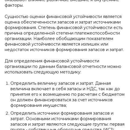
факто­ры.
Сущностью оценки финансовой устойчивости является
оценка обеспеченности запасов и затрат источниками
формирования. Сте­пень финансовой устойчивости есть
причина определенной сте­пени платежеспособности
организации. Наиболее обобщающим показателем
финансовой устойчивости является излишек или
недостаток источников формирования запасов и затрат.
Для оп­ределения финансовой устойчивости
организации по данным ба­лансовой отчетности можно
использовать следующую методику:
Определить величину запасов и затрат. Данная
величина включает в себя запасы и НДС, так как до
принятия его к возмещению по расчетам с бюджетом
он должен финансиро­ваться за счет источников
формирования имущества;
Определить источники формирования запасов и
затрат. Основными источниками формирования
запасов и затрат яв­ляются следующие группы: первая
группа - собственные оборот­ные средства (ИС1);