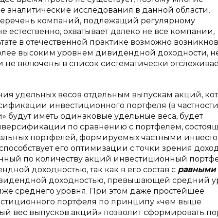
 аналитические исследования в данной области,
перечень компаний, подлежащий регулярному
е естественно, охватывает далеко не все компании,
тате в отечественной практике возможно возникно
более высоким уровнем дивидендной доходности, н
они не включены в список систематически отслежива
ия удельных весов отдельным выпускам акций, ко
сификации инвестиционного портфеля (в частности
» будут иметь одинаковые удельные веса, будет
иверсификации по сравнению с портфелем, состоя
реальных портфелей, формируемых частными инвест
 способствует его оптимизации с точки зрения дохо
анный по количеству акций инвестиционный портфе
дной доходностью, так как в его состав с
равными
дивидендной доходностью, превышающей средний у
иже среднего уровня. При этом даже простейшее
стиционного портфеля по принципу «чем выше
ый вес выпусков акций» позволит сформировать п