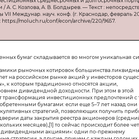
нвестиционных среднесрочных и долгосрочных порт
 А. С. Козлова, А. В. Болдырев. — Текст : непосредс
VII Междунар. науч. конф. (г. Краснодар, февраль 201
https://moluch.ru/conf/econ/archive/220/9657.
нных бумаг складывается во многом уникальная си
инамики рыночных котировок большинства ликвидн
ет на российском рынке акций у инвесторов сущес
», к которым традиционно относятся акции,
овнем дивидендной доходности. При этом в этой
т трансформация инвестиционных предпочтений с 
бретенными бумагами: если еще 5–7 лет назад они
улятивных стратегий, позволяющих получить приб
дверии даты закрытия реестра акционеров (средни
ольких месяцев),[1] то сейчас происходит более че
 «дивидендными акциями»: одни по-прежнему
ые стратегии, а другие, причем с каждым годом их