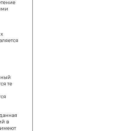
етение
ыми
ых
вляется
зный
ся те
тся
 данная
ий в
 имеют