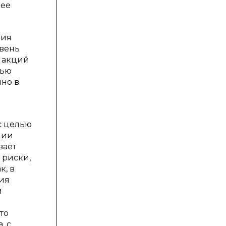
лее
ния
овень
 акций
лью
но в
с целью
нии
вает
 риски,
к, в
ия
м
то
, с