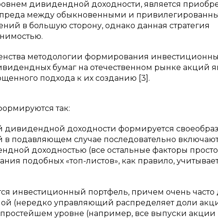
ровнем дивидендной доходности, является приобр
спреда между обыкновенными и привилегированн
ений в большую сторону, однако данная стратегия
енимостью.
шенства методологии формирования инвестиционн
видендных бумаг на отечественном рынке акций я
енного подхода к их созданию [3].
формируются так:
ой дивидендной доходности формируется своеобра
ый в подавляющем случае последовательно включают
ндной доходностью (все остальные факторы просто
ния подобных «топ-листов», как правило, учитывае
ется инвестиционный портфель, причем очень часто
ной (нередко управляющий распределяет доли акц
 простейшем уровне (например, все выпуски акции