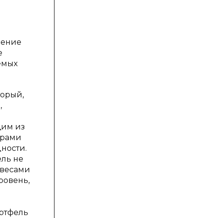
вение
е
емых
торый,
,
щим из
орами
дности.
ль не
весами
ровень,
ортфель