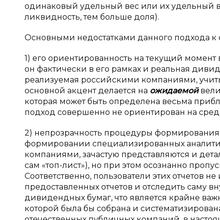
одинаковый удельный вес или их удельный ве
ликвидность, тем больше доля).
Основными недостатками данного подхода к
1) его ориентированность на текущий момент 
он фактически в его рамках и реальная диви
реализуемая российскими компаниями, учиты
основной акцент делается на
ожидаемой
вели
которая может быть определена весьма прибл
подход совершенно не ориентирован на сред
2) непрозрачность процедуры формирования «
формировании специализированных аналитич
компаниями, зачастую представляются и дета
сам «топ-лист»), но при этом осознанно проп
Соответственно, пользователи этих отчетов н
предоставленных отчетов и отследить саму в
дивидендных бумаг, что является крайне важ
которой была бы собрана и систематизирова
отечественных публичных компаний, в настоя