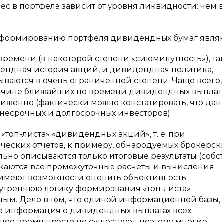
с в портфеле зависит от уровня ликвидности: чем
 формированию портфеля дивидендных бумаг являю
времени (в некоторой степени «сиюминутность»), та
дендная история акций, и дивидендная политика,
ваются в очень ограниченной степени. Чаще всего,
чине ближайших по времени дивидендных выплат
иженно (фактически можно констатировать, что да
несрочных и долгосрочных инвесторов);
топ-листа» «дивидендных акций», т. е. при
еских отчетов, к примеру, обнародуемых брокерс
льно описываются только итоговые результаты (собс
ускаются все промежуточные расчеты и вычисления.
е имеют возможности оценить объективность
нутреннюю логику формирования «топ-листа»
ным. Дело в том, что единой информационной базы,
на информация о дивидендных выплатах всех
щее время просто не существует, поэтому многие