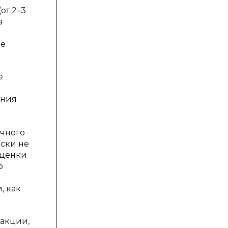
от 2–3
в
ие
е
ения
очного
ески не
оценки
о
, как
 акции,