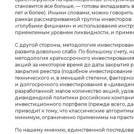
становится все больше, — готовы вкладывать 
лет и более). Иными словами, можно говорит
рамках рассматриваемой группы инвесторов:
«голубыми фишками» и использования инстру
приемлемым уровнем ликвидности, и примене
С другой стороны, методология инвестирова
развита довольно слабо. По большому счету,
методология краткосрочного инвестирования
акций за некоторое время до даты закрытия 
закрытия реестра (подобное инвестирование 
технического и, в меньшей степени, факторно
и долгосрочного инвестирования в «дивиденд
разработанной: малое количество акций, уд
дивидендной политики российских компаний
инвестиционного портфеля (прежде всего, да
приводит к тому, что классические алгоритм
минимум, ограниченно применимы на практи
По нашему мнению, единственной последоват