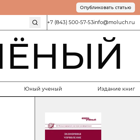
Опубликовать статью
+7 (843) 500-57-53
info@moluch.ru
ЧЁНЫЙ
Юный ученый
Издание книг