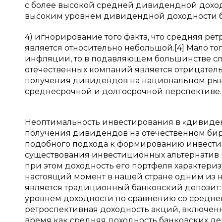
с более высокой средней дивидендной доходно
высоким уровнем дивидендной доходности бу
4) игнорирование того факта, что средняя р
является относительно небольшой.[4] Мало т
инфляции, то в подавляющем большинстве с
отечественных компаний является отрицатель
получения дивидендов на национальном рын
среднесрочной и долгосрочной перспективе.
Неоптимальность инвестирования в «дивиде
получения дивидендов на отечественном бир
подобного подхода к формированию инвести
существования инвестиционных альтернатив 
при этом доходность его портфеля характериз
настоящий момент в нашей стране одним из
является традиционный банковский депозит: 
уровнем доходности по сравнению со средн
ретроспективная доходность акций, включенны
время как средняя доходность банковских депоз