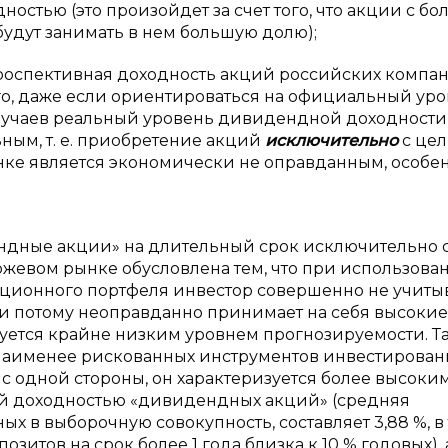
стью (это произойдет за счет того, что акции с бо
дут занимать в нем большую долю);
етроспективная доходность акций российских компа
ого, даже если ориентироваться на официальный ур
лучаев реальный уровень дивидендной доходности
ным, т. е. приобретение акций
исключительно
с це
ке является экономически не оправданным, особен
ндные акции» на длительный срок исключительно 
жевом рынке обусловлена тем, что при использова
ционного портфеля инвестор совершенно не учиты
и потому неоправданно принимает на себя высокие
уется крайне низким уровнем прогнозируемости. Та
 наименее рискованных инструментов инвестирован
с одной стороны, он характеризуется более высоки
ей доходностью «дивидендных акций» (средняя
х в выборочную совокупность, составляет 3,88 %, в 
итов на срок более 1 года близка к 10 % годовых), а