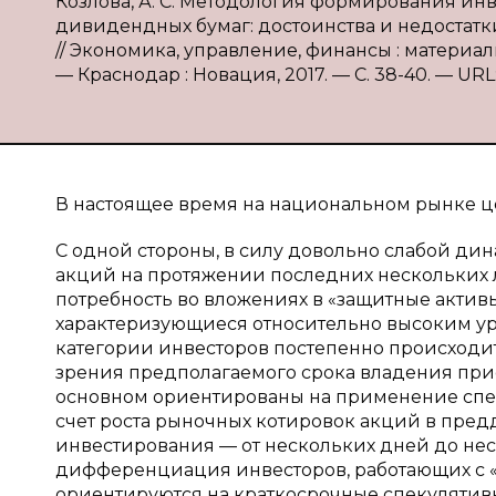
Козлова, А. С. Методология формирования и
дивидендных бумаг: достоинства и недостатки /
// Экономика, управление, финансы : материалы 
— Краснодар : Новация, 2017. — С. 38-40. — URL: 
В настоящее время на национальном рынке це
С одной стороны, в силу довольно слабой д
акций на протяжении последних нескольких л
потребность во вложениях в «защитные активы
характеризующиеся относительно высоким ур
категории инвесторов постепенно происходи
зрения предполагаемого срока владения прио
основном ориентированы на применение спек
счет роста рыночных котировок акций в пред
инвестирования — от нескольких дней до неск
дифференциация инвесторов, работающих с
ориентируются на краткосрочные спекулятивн