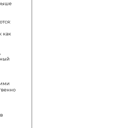
 выше
тся:
к как
,
нный
кими
твенно
 в