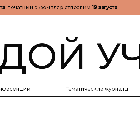
ста
, печатный экземпляр отправим
19 августа
ДОЙ У
нференции
Тематические журналы