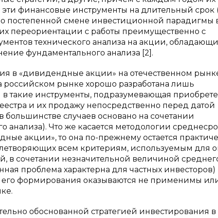
в эти финансовые инструменты на длительный срок (
ь о постепенной смене инвестиционной парадигмы 
 их переориентации с работы преимущественно с
ментов технического анализа на акции, обладающ
ние фундаментального анализа [2].
ния в «дивидендные акции» на отечественном рынк
 на российском рынке хорошо разработана лишь
 в такие инструменты, подразумевающая приобрет
реестра и их продажу непосредственно перед датой
в большинстве случаев основано на сочетании
го анализа). Что же касается методологии среднеср
ные акции», то она по-прежнему остается практич
овлетворяющих всем критериям, используемым для 
, в сочетании незначительной величиной среднег
нная проблема характерна для частных инвесторов)
ы его формирования оказываются не применимы или
ке.
ельно обоснованной стратегией инвестирования в