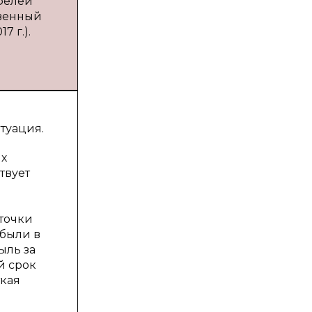
фелей
твенный
7 г.).
туация.
ых
твует
точки
 были в
ыль за
й срок
ткая