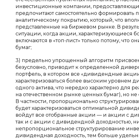
инвестиционные компании, предоставляющие
предпочитают самостоятельно формировать 
аналитическому покрытию, который, что вполн
представленные на биржевом рынке. В резуль
ситуации, когда акции, характеризующиеся 
включаются в «топ-лист» только потому, что 
бумаг;
3) предельно упрощенный алгоритм присвоен
безусловно, приводит к определенной дивер
портфель, в котором все «дивидендные акции
характеризоваться более высоким уровнем д
одного актива, что нередко характерно для 
на отечественном рынке ценных бумаг), но не
В частности, пропорционально структуриров
будет характеризоваться оптимальной дивиден
войдут все отобранные акции — и акции с 
так и с акции с дивидендной доходностью, н
непропорциональное структурирование инве
дивидендная доходность, тем больше удельн