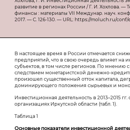
Хохлова, Г. И. Инвестиционная деятельность 
развитие в регионах России / Г. И. Хохлова. —
финансы : материалы VII Междунар. науч. конф. 
2017. — С. 126-130. — URL: https://moluch.ru/conf/
В настоящее время в России отмечается сни
предприятий, что в свою очередь влияет на
субъектов, в том числе регионов. По мнению с
следствием монетаристской денежно-кредитно
произошел существенный отток капитала, де
доминирующего положения сырьевых и моноп
Инвестиционная деятельность в 2013–2015 гг
организациях Иркутской области (табл. 1).
Таблица 1
Основные показатели инвестиционной деяте