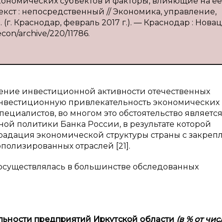
экономических субъектов и факторы, влияющие на ее
 Текст : непосредственный // Экономика, управление,
(г. Краснодар, февраль 2017 г.). — Краснодар : Новац
econ/archive/220/11786.
жение инвестиционной активности отечественных
 инвестиционную привлекательность экономических
пециалистов, во многом это обстоятельство являетс
й политики Банка России, в результате которой
градация экономической структуры страны с закре
олизированных отраслей [21].
. осуществлялась в большинстве обследованных
льности предприятий Иркутской области
(в
% от чис