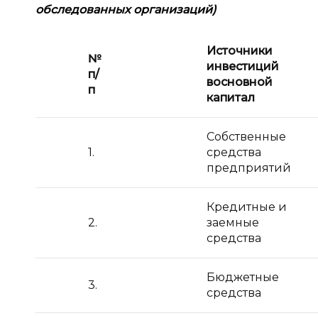
обследованных организаций)
Источники
№
инвестиций
п
/
в
основной
п
капитал
Собственные
1.
средства
предприятий
Кредитные и
2.
заемные
средства
Бюджетные
3.
средства