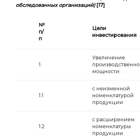
обследованных организаций)
[17]
№
Цели
п
/
инвестирования
п
Увеличение
1.
производственн
мощности:
с неизменной
1.1
номенклатурой
продукции
с расширением
1.2
номенклатуры
продукции