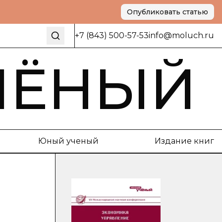
Опубликовать статью
+7 (843) 500-57-53
info@moluch.ru
ЧЁНЫЙ
Юный ученый
Издание книг