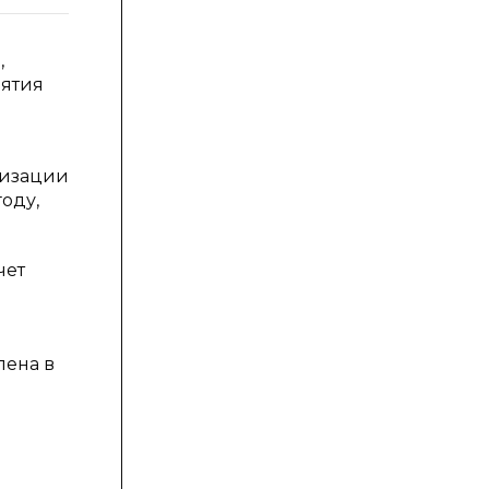
,
иятия
низации
оду,
чет
лена в