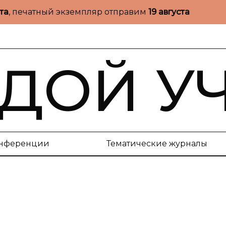
ста
, печатный экземпляр отправим
19 августа
ДОЙ У
нференции
Тематические журналы