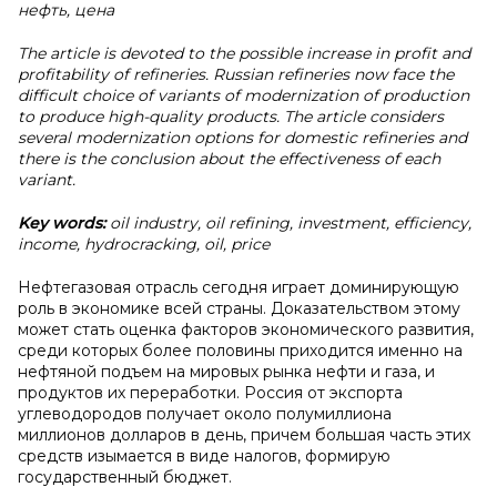
нефть, цена
The article is devoted to the possible increase in profit and
profitability of refineries. Russian refineries now face the
difficult choice of variants of modernization of production
to produce high-quality products. The article considers
several modernization options for domestic refineries and
there is the conclusion about the effectiveness of each
variant.
Key words:
oil industry, oil refining, investment, efficiency,
income, hydrocracking, oil, price
Нефтегазовая отрасль сегодня играет доминирующую
роль в экономике всей страны. Доказательством этому
может стать оценка факторов экономического развития,
среди которых более половины приходится именно на
нефтяной подъем на мировых рынка нефти и газа, и
продуктов их переработки. Россия от экспорта
углеводородов получает около полумиллиона
миллионов долларов в день, причем большая часть этих
средств изымается в виде налогов, формирую
государственный бюджет.