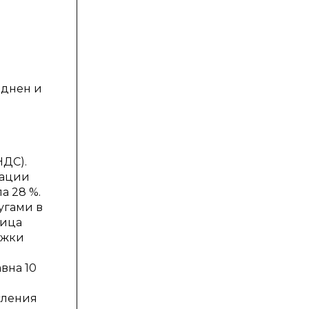
и
зднен и
НДС).
рации
а 28 %.
угами в
ница
ржки
вна 10
сления