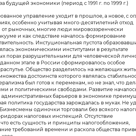
 будущей экономики (период с 1991 г. по 1999 г.)
изованное управление уходит в прошлое, а новое, с о
овиях, особенно учитывая много-десятилетний отход
 от рыночных, многие люди мировоззренчески
акууме и как следствие началось формирование
вительность. Инстуциональная пустота образовавш
лась экономическими институтами в результате
ых порах разрушительными для человеческой личн
на данном этапе в России сформировалось особое
а распутье. Общество разделилось на желающих жить
множества достоинств которого являлась стабильнос
рализма был готов к переменам, но не знал, что дел
ми и политическими свободами. Развитие началос
и административных барьеров в экономике преиму
я политика государства зарождалась в муках. Не у
 Бизнесмены одиночки торговали без всякого налог
коридорах налоговых инспекций. Отсутствие
 что есть сущность и принципы налогообложения,
ание требований времени и раскола общества прив