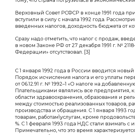
тому, что страна погрузилась в экономический
Верховный Совет РСФСР в конце 1991 года при
вступили в силу с начала 1992 года. Рассмот
введенных налогов, доходность бюджета от ко
Сразу надо отметить, что налог с продаж, вве
в новом Законе РФ от 27 декабря 1991 г. № 21
Федерации» отсутствовал. [3]
С 1 января 1992 года в России вводится новый
Порядок исчисления налога и его уплаты пе
от 06.12.91 г. № 1992–1 «О налоге на добавленну
Плательщиками являлись все предприятия, кр
области здравоохранения, образования и рели
между стоимостью реализованных товаров, раб
производства и обращения. С 1 января 1993 го
товарам, работам\услугам, кроме продовольств
%. С 1 февраля 1993 года НДС стали взимать с
Примечательно, что это время характеризуетс