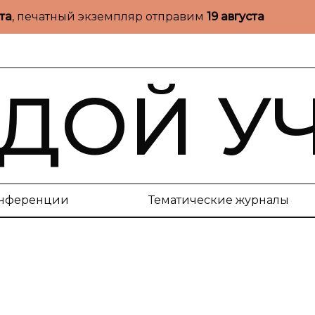
ста
, печатный экземпляр отправим
19 августа
ДОЙ У
нференции
Тематические журналы