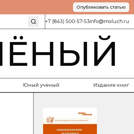
Опубликовать статью
+7 (843) 500-57-53
info@moluch.ru
ЧЁНЫЙ
Юный ученый
Издание книг