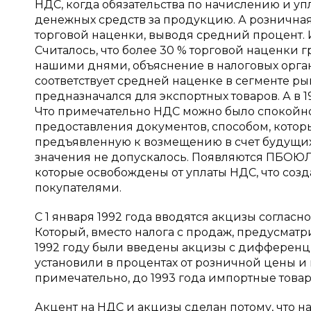
НДС, когда обязательства по начислению и уп
денежных средств за продукцию. А розничная
торговой наценки, выводя средний процент. 
Считалось, что более 30 % торговой наценки 
нашими днями, объяснение в налоговых орган
соответствует средней наценке в сегменте ры
предназначался для экспортных товаров. А в 
Что примечательно НДС можно было спокойно 
предоставления документов, способом, которы
предъявленную к возмещению в счет будущих п
значения не допускалось. Появляются ПБОЮЛ
которые освобождены от уплаты НДС, что соз
покупателями.
С 1 января 1992 года вводятся акцизы согласно 
Который, вместо налога с продаж, предусматр
1992 году были введены акцизы с дифференц
установили в процентах от розничной цены и 
примечательно, до 1993 года импортные това
Акцент на НДС и акцизы сделан потому, что н