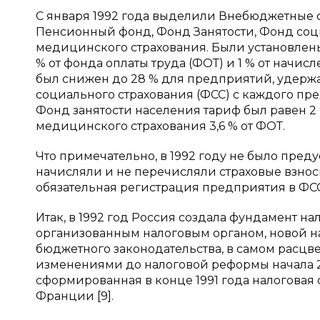
С января 1992 года выделили Внебюджетные 
Пенсионный фонд, Фонд Занятости, Фонд соци
медицинского страхования. Были установлены
% от фонда оплаты труда (ФОТ) и 1 % от начис
был снижен до 28 % для предприятий, удержа
социального страхования (ФСС) с каждого пред
Фонд занятости населения тариф был равен 2
медицинского страхования 3,6 % от ФОТ.
Что примечательно, в 1992 году не было пред
начисляли и не перечисляли страховые взносы 
обязательная регистрация предприятия в ФС
Итак, в 1992 год Россия создала фундамент на
организованным налоговым органом, новой на
бюджетного законодательства, в самом расц
изменениями до налоговой реформы начала 20
сформированная в конце 1991 года налоговая
Франции [9].