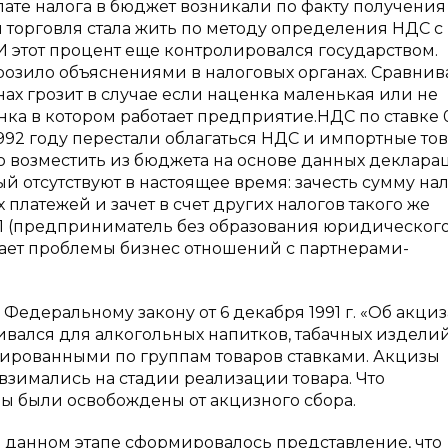
лате налога в бюджет возникали по факту получения
 торговля стала жить по методу определения НДС с
И этот процент еще контролировался государством.
грозило объяснениями в налоговых органах. Сравнив
ах грозит в случае если наценка маленькая или не
нка в котором работает предприятие.
НДС по ставке 
1992 году перестали облагаться НДС и импортные тов
возместить из бюджета на основе данных декларац
й отсутствуют в настоящее время: зачесть сумму на
латежей и зачет в счет других налогов такого же
 (предприниматель без образования юридического
дает проблемы бизнес отношений с партнерами-
Федеральному закону от 6 декабря 1991 г. «Об акцизах
ивался для алкогольных напитков, табачных изделий
ированными по группам товаров ставками. Акцизы
взимались на стадии реализации товара. Что
ры были освобождены от акцизного сбора.
а данном этапе сформировалось представление, что