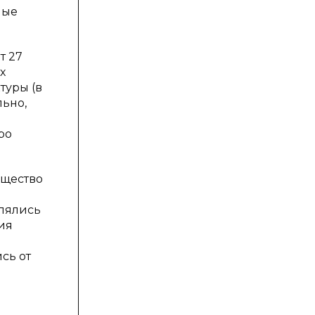
мые
т 27
х
туры (в
льно,
ро
ущество
влялись
ия
сь от