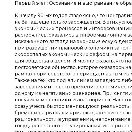
Первый этап: Осознание и выстраивание образа
К началу 90-ых годов стало ясно, что централ
на Запад, еще только зарождается. В этих усл
экономических процессов и интересов нации
растерялись, оказались в информационном в
искаженного взгляда на экономическую дейст
при разрушении плановой экономики заполня
скороспелых экономических реформ, на перв
для общества в целом. И можно сказать, что 
постсоветское общество, которое оказалось н
рамках норм советского периода, главным из 
Также на тех, кто под влиянием западного либе
завоеваниями нового времени: экономически
одному из негативных сценариев. При сняти
получили мошенники и авантюристы. Налогова
сразу учесть быстро меняющуюся реальность.
бремени на рынках и ярмарках, чуть ли не в 
рациональности в управлении, непонимание,
государственного регулирования, игнориров