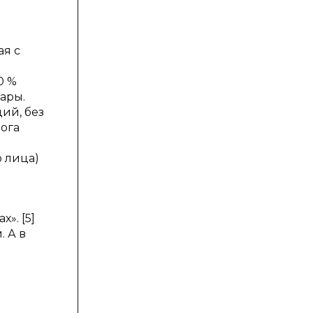
ая с
0 %
ары.
ий, без
лога
 лица)
». [5]
. А в