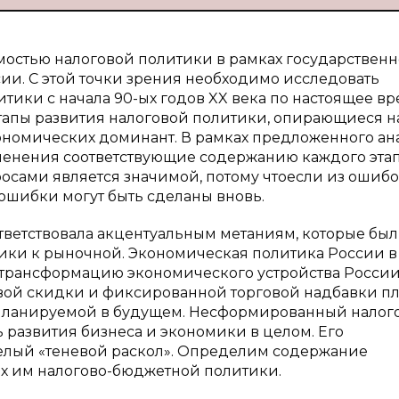
мостью налоговой политики в рамках государственн
и. С этой точки зрения необходимо исследовать
ики с начала 90-ых годов XX века по настоящее вр
тапы развития налоговой политики, опирающиеся н
номических доминант. В рамках предложенного ан
менения соответствующие содержанию каждого этапа
осами является значимой, потому чтоесли из ошиб
ошибки могут быть сделаны вновь.
тветствовала акцентуальным метаниям, которые бы
ики к рыночной. Экономическая политика России в
а трансформацию экономического устройства России
овой скидки и фиксированной торговой надбавки п
 планируемой в будущем. Несформированный налог
развития бизнеса и экономики в целом. Его
елый «теневой раскол». Определим содержание
х им налогово-бюджетной политики.