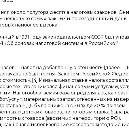
 хаос.
нял около полутора десятка налоговых законов. Он
рим несколько самых важных и по сегодняшний день
торых наиболее высока.
денный в 1991 году законодательством СССР был упра
18–1 «Об основах налоговой системы в Российской
 налог — налог на добавленную стоимость (далее — 
рвоначально был принят Законом Российской Феде
ю стоимость». [4] Изначальная ставка налога составлял
оме тех, кто занимался финансовыми услугами, усл
гии. Налогооблагаемая база определялась, как раз
от/услуг, материальных затрат, отнесенных на изде
да ставка НДС была снижена с 28 % до 20 % по всем
енных и детских товаров, по которым ставка была ра
 импортных товаров (ввозимых на территорию РФ).
я, как начало использование кассового метода исчи