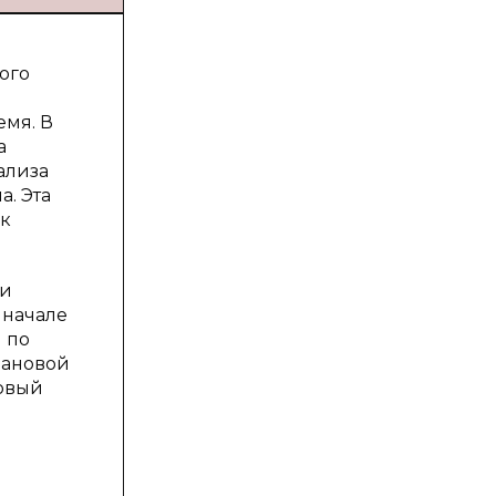
ого
емя. В
а
ализа
. Эта
ок
ли
 начале
 по
лановой
овый