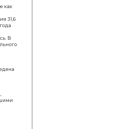
е как
я 31,6
 года
сь. В
ельного
ведена
,
ьшими