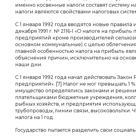
именно косвенные налоги составят систему н
налоги являются свойствами налоговых систе
С 1 января 1992 года вводятся новые правила
декабря 1991 г. № 2116-I «О налоге на прибыль
предприятий кроме производителей сельхоз
основном коммунальные) с целью облегчения 
главной особенностью налога на прибыль явля
объяснения причин, исключительно на основ
наши дни.
С 1 января 1992 года начал действовать Закон 
предприятий». [7] Налог не мог превышать 1 %
имущество определялись законами и решения
плательщиками бюджетные учреждения, колл
рыбных хозяйств, и предприятия использующи
трубопроводы, линии связи, высоковольтки. 
налога на 1 год.
Государство пытается разделить свои социаль