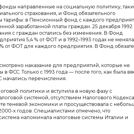
фонды направленные на социальную политику, таки
ального страхования, и Фонд обязательного
 тарифы: в Пенсионный фонд с каждого предприяти
ленной заработанной платы граждан. 25 декабря 1992
ния с граждан остались без изменения. В Фонд
приятия 5,4 % от ФОТ и в 1992–1993 годах не меняла
 % от ФОТ для каждого предприятия. В Фонд обязат
усмотрено наказание для предприятий, которые не
в ФСС. Только с 1993 года — после того, как была в
С начались перечисления.
логовой политики и вступила в новую фазу с
логовой системой, отсутствием Налогового Кодекса
вете теневой экономики и просуществовала с небол
00-х годов. Специалистами отмечено, что
 система напоминала налоговые системы Италии и