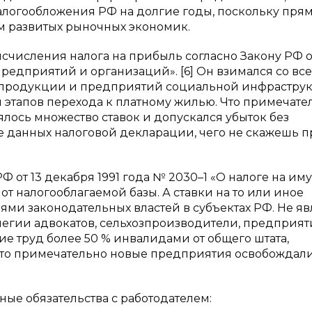
алогообложения РФ на долгие годы, поскольку пря
м развитых рыночных экономик.
 исчисления налога на прибыль согласно Закону РФ о
 предприятий и организаций». [6] Он взимался со все
продукции и предприятий социальной инфраструк
этапов перехода к платному жилью. Что примечате
лось множество ставок и допускался убыток без
е данных налоговой декларации, чего не скажешь п
РФ от 13 декабря 1991 года № 2030–1 «О налоге на им
 от налогооблагаемой базы. А ставки на то или иное
ми законодательных властей в субъектах РФ. Не я
егии адвокатов, сельхозпроизводители, предприят
е труд более 50 % инвалидами от общего штата,
Что примечательно новые предприятия освобождали
ные обязательства с работодателем: