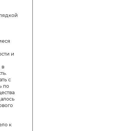
глядкой
иеся
ости и
 в
ть.
ать с
ь по
щества
далось
ового
ело к