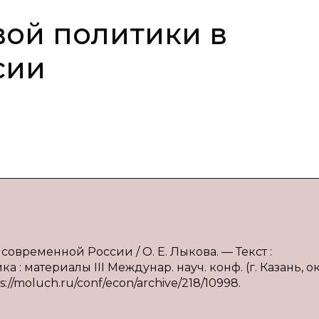
ой политики в
сии
современной России / О. Е. Лыкова. — Текст :
: материалы III Междунар. науч. конф. (г. Казань, о
tps://moluch.ru/conf/econ/archive/218/10998.