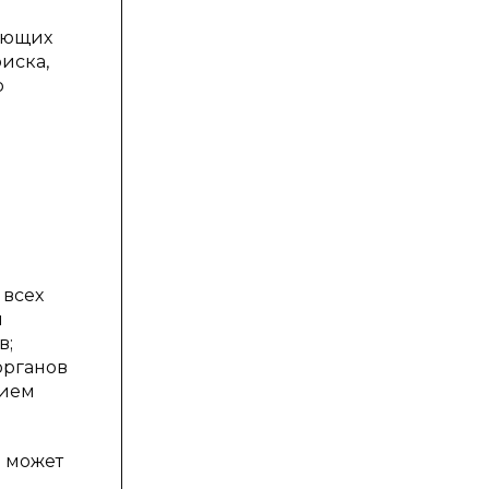
ующих
иска,
о
 всех
й
в;
органов
нием
 может