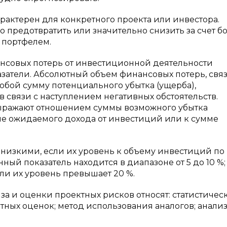
актерен для конкретного проекта или инвестора.
 предотвратить или значительно снизить за счет б
 портфелем.
нсовых потерь от инвестиционной деятельности
затели. Абсолютный объем финансовых потерь, свя
обой сумму потенциального убытка (ущерба),
в связи с наступлением негативных обстоятельств.
ыражают отношением суммы возможного убытка
не ожидаемого дохода от инвестиций или к сумме
низкими, если их уровень к объему инвестиций по
ный показатель находится в диапазоне от 5 до 10 %;
сли их уровень превышает 20 %.
а и оценки проектных рисков относят: статистичес
ртных оценок; метод использования аналогов; анали