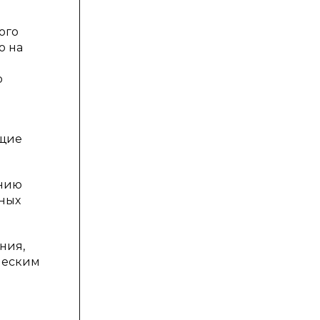
ого
ю на
о
ющие
ению
нных
ния,
ческим