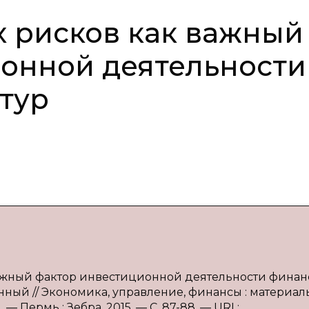
 рисков как важный
онной деятельности
тур
 важный фактор инвестиционной деятельности фина
венный // Экономика, управление, финансы : материал
. — Пермь : Зебра, 2015. — С. 87-88. — URL: