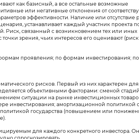
вают как базисный, а все остальные возможные
итивные или негативные отклонения от соответств
раметров эффективности. Наличие или отсутствие р
ценария, устанавливает каждый участник проекта п
й. Риск, связанный с возникновением тех или иных
 с точки зрения, чьих интересов его оценивают (риск
формам проявления; по формам инвестирования; по
матического рисков. Первый из них характерен для
еделяется объективными факторами: сменой стади
енением ситуации на рынке инвестиционных товаро
фере инвестирования; амортизационной политикой 
й политикой государства (повышением или пониже
е).
ицируемым для каждого конкретного инвестора. Он
рудно спрогнозировать.