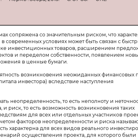
мах сопряжена со значительным риском, что характ
 в современных условиях может быть связан с быст
нке инвестиционных товаров, расширением предл
ктов и переделом собственности, появлением нов
ложения в ценные бумаги.
ятность возникновения неожиданных финансовых 
питала инвестора) вследствие наступления
ть неопределенность, то есть неполноту и неточно
 и риск, то есть возможность возникновения таких
едствиям для всех или отдельных участников проек
учетом факторов неопределенности и риска называ
ть характерна для всех видов реального инвестиро
сценарий осуществления проекта, для которого были