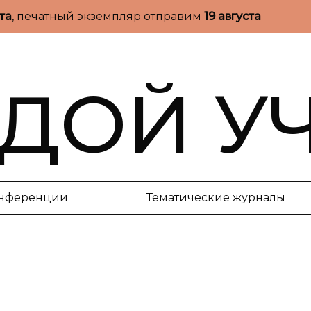
ста
, печатный экземпляр отправим
19 августа
ДОЙ У
нференции
Тематические журналы