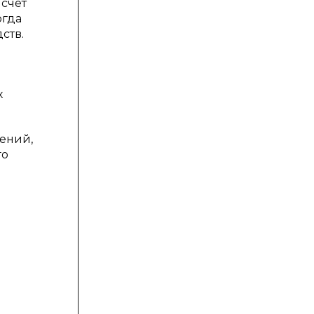
счет
огда
ств.
х
ений,
го