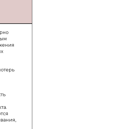
ерно
рым
ожения
ых
потерь
сть
та.
ются
вания,