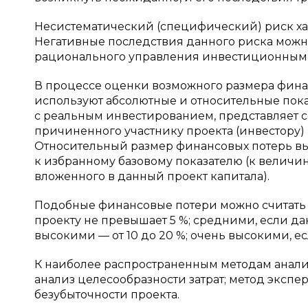
Несистематический (специфический) риск хар
Негативные последствия данного риска можно
рационального управления инвестиционным
В процессе оценки возможного размера фина
используют абсолютные и относительные пока
с реальным инвестированием, представляет с
причиненного участнику проекта (инвестору) 
Относительный размер финансовых потерь в
к избранному базовому показателю (к величи
вложенного в данный проект капитала).
Подобные финансовые потери можно считать 
проекту не превышает 5 %; средними, если дан
высокими — от 10 до 20 %; очень высокими, е
К наиболее распространенным методам анализ
анализ целесообразности затрат; метод экспе
безубыточности проекта.