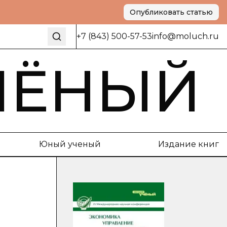
Опубликовать статью
+7 (843) 500-57-53
info@moluch.ru
ЧЁНЫЙ
Юный ученый
Издание книг