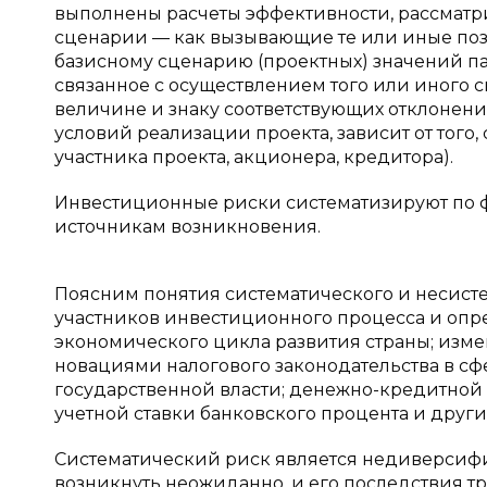
выполнены расчеты эффективности, рассматри
сценарии — как вызывающие те или иные поз
базисному сценарию (проектных) значений па
связанное с осуществлением того или иного с
величине и знаку соответствующих отклонени
условий реализации проекта, зависит от того,
участника проекта, акционера, кредитора).
Инвестиционные риски систематизируют по 
источникам возникновения.
Поясним понятия систематического и несисте
участников инвестиционного процесса и опр
экономического цикла развития страны; изм
новациями налогового законодательства в с
государственной власти; денежно-кредитно
учетной ставки банковского процента и други
Систематический риск является недиверсиф
возникнуть неожиданно, и его последствия т