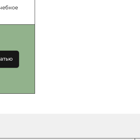
чебное
татью