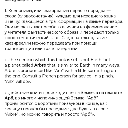
1. Ксенонимы, или квазиреалии первого порядка —
слова (словосочетания), чуждые для исходного языка
и не нуждающиеся в трансформации на языке перевода.
Они не оказывают особого влияния на формирование
у читателя фантастического образа и передают только
фоно-семантический план. Следовательно, такие
квазиреалии можно передавать при помощи
транскрипции или транслитерации.
«…the scene in which this book is set is not Earth, but
a planet called
Arbre
that is similar to Earth in many ways.
Arbre is pronounced like “Arb” with a little something on
the end. Consult a French person for advice. In a pinch,
“Arb” will do».
«…действие книги происходит не на Земле, а на планете
Арб
, во многом напоминающей Землю. “Арб”
произносится с коротким призвуком в конце, как
француз прочёл бы последние две буквы в слове
“Arbre”, но можно говорить и просто “Арб”».