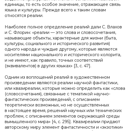
единицы, то есть особое значение, отражающее связь
языка и культуры. Прежде всего к таким словам
относятся реалии.
Наиболее полное определение реалий дали С. Влахов
и С. Флорин: «реалии — это слова и словосочетания,
называющие объекты, характерные для жизни (быта,
культуры, социального и исторического развития)
одного народа и чуждые другому, которые являются
носителями национального и исторического колорита,
и не имеют, как правило, точных соответствий
(эквивалентов) в других языках» [3, c. 47].
Одним из воплощений реалий в художественном
произведении являются реалии научной фантастики,
или квазиреалии, которые можно определить как «слова
(словосочетания), связанные с тематикой научно-
фантастических произведений, с описанием
теоретически возможных, но не осуществленных
в настоящее время, решений научных или технических
проблем, с описанием элементов окружающей среды
вымышленного мира» [4, с. 295]. Квазиреалии придают
авторскому миру элемент фантастичности и «экзотики»