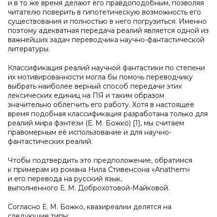
и в то же время делают его правдоподобным, позволяя
читателю поверить в гипотетическую возможность его
существования и полностью в него погрузиться. Именно
поэтому адекватная передача реалий является одной из
важнейших задач переводчика научно-фантастической
литературы.
Классификация реалий научной фантастики по степени
их мотивированности могла бы помочь переводчику
выбрать наиболее верный способ передачи этих
лексических единиц на ПЯ и таким образом
значительно облегчить его работу. Хотя в настоящее
время подобная классификация разработана только для
реалий мира фэнтези (Е. М. Божко) [1], мы считаем
правомерным её использование и для научно-
фантастических реалий.
Чтобы подтвердить это предположение, обратимся
к примерам из романа Нила Стивенсона «Anathem»
и его перевода на русский язык,
выполненного Е. М. Доброхотовой-Майковой.
Согласно Е. М. Божко, квазиреалии делятся на
следующие типы: