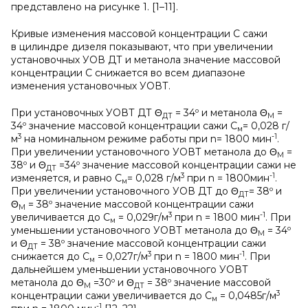
представлено на рисунке 1. [1–11].
Кривые изменения массовой концентрации С сажи
в цилиндре дизеля показывают, что при увеличении
установочных УОВ ДТ и метанола значение массовой
концентрации С снижается во всем диапазоне
изменения установочных УОВТ.
При установочных УОВТ ДТ Θ
= 34º и метанола Θ
=
ДТ
М
34º значение массовой концентрации сажи С
= 0,028 г/
м
3
-1
м
на номинальном режиме работы при n= 1800 мин
.
При увеличении установочного УОВТ метанола до Θ
=
М
38º и Θ
=34º значение массовой концентрации сажи не
ДТ
3
-1
изменяется, и равно С
= 0,028 г/м
при n = 1800мин
.
м
При увеличении установочного УОВ ДТ до Θ
= 38º и
ДТ
Θ
= 38º значение массовой концентрации сажи
М
3
-1
увеличивается до С
= 0,029г/м
при n = 1800 мин
. При
м
уменьшении установочного УОВТ метанола до Θ
= 34º
М
и Θ
= 38º значение массовой концентрации сажи
ДТ
3
-1
снижается до С
= 0,027г/м
при n = 1800 мин
. При
м
дальнейшем уменьшении установочного УОВТ
метанола до Θ
=30º и Θ
= 38º значение массовой
М
ДТ
3
концентрации сажи увеличивается до С
= 0,0485г/м
м
-1