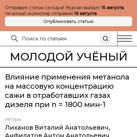
Отправьте статью сегодня! Журнал выйдет
15 августа
,
печатный экземпляр отправим
19 августа
Опубликовать статью
МОЛОДОЙ УЧЁНЫЙ
Влияние применения метанола
на массовую концентрацию
сажи в отработавших газах
дизеля при n = 1800 мин-1
Авторы
Лиханов Виталий Анатольевич
,
Анфилатов Антон Анатольевич