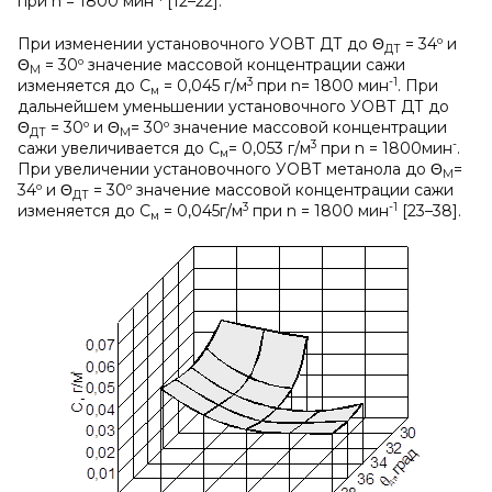
при n = 1800 мин
[12–22].
При изменении установочного УОВТ ДТ до Θ
= 34º и
ДТ
Θ
= 30º значение массовой концентрации сажи
М
3
-1
изменяется до С
= 0,045 г/м
при n= 1800 мин
. При
м
дальнейшем уменьшении установочного УОВТ ДТ до
Θ
= 30º и Θ
= 30º значение массовой концентрации
ДТ
М
3
-
сажи увеличивается до С
= 0,053 г/м
при n = 1800мин
.
м
При увеличении установочного УОВТ метанола до Θ
=
М
34º и Θ
= 30º значение массовой концентрации сажи
ДТ
3
-1
изменяется до С
= 0,045г/м
при n = 1800 мин
[23–38].
м