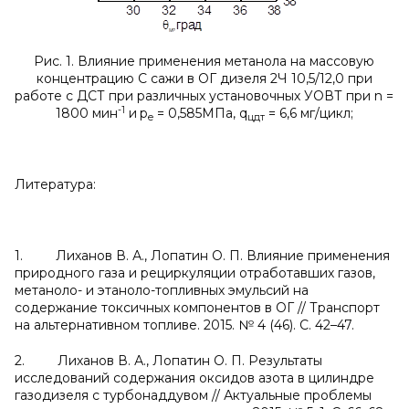
Рис. 1. Влияние применения метанола на массовую
концентрацию С сажи в ОГ дизеля 2Ч 10,5/12,0 при
работе с ДСТ при различных установочных УОВТ при n =
-1
1800 мин
и
p
= 0,585МПа, q
= 6,6 мг/цикл;
е
цдт
Литература:
1. Лиханов В. А., Лопатин О. П. Влияние применения
природного газа и рециркуляции отработавших газов,
метаноло- и этаноло-топливных эмульсий на
содержание токсичных компонентов в ОГ // Транспорт
на альтернативном топливе. 2015. № 4 (46). С. 42–47.
2. Лиханов В. А., Лопатин О. П. Результаты
исследований содержания оксидов азота в цилиндре
газодизеля с турбонаддувом // Актуальные проблемы