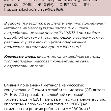
Анфилатов. — Текст : непосредственный // Молодой
ученый. — 2015. — № 16 (96). — С. 157-160. — URL:
https://moluch.ru/archive/96/21636.
В работе приводятся результаты влияния применения
метанола на массовую концентрацию С сажи
в отработавших газах дизеля 2Ч 10,5/12,0 при работе
с двойной системой топливоподачи в зависимости от
различных установочных углов опережения
-1
впрыскивания топлива при n = 1800 мин
.
Ключевые слова:
дизель, метанол, двойная система
топливоподачи, массовая концентрация сажи
в отработавших газах.
Влияния применения метанола на массовую
концентрацию С сажи в отработавших газах (ОГ) дизеля
2Ч 10,5/12,0 при работе с двойной системой
топливоподачи (ДСТ) при различных установочных углах
опережения впрыскивания топлива (УОВТ) на
-1
номинальном режиме работы при n = 1800мин