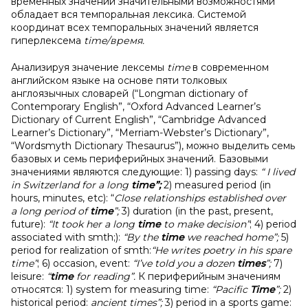
временных значений значительными возможностями
обладает вся темпоральная лексика. Системой
координат всех темпоральных значений является
гиперлексема
time
/время.
Анализируя значение лексемы
time
в
современном
английском языке на основе пяти толковых
англоязычных словарей (“Longman dictionary of
Contemporary English”, “Oxford Advanced Learner’s
Dictionary of Current English”, “Cambridge Advanced
Learner’s Dictionary”, “Merriam-Webster’s Dictionary”,
“Wordsmyth Dictionary Thesaurus”), можно выделить семь
базовых и семь периферийных значений. Базовыми
значениями являются следующие: 1) passing days:
“ I lived
in Switzerland for a long
time”;
2) measured period (in
hours, minutes, etc): “
Close relationships established over
a long period of
time
”;
3) duration (in the past, present,
future):
“
It took her a long
time
to make decision”
; 4) period
associated with smth;):
“By the
time
we reached home”;
5)
period for realization of smth:
“He writes poetry in his spare
time”
; 6) occasion, event:
“I’ve told you a dozen
times
”;
7)
leisure:
“
time
for reading”.
К
периферийным значениям
относятся: 1) system for measuring time:
“Pacific
Time
”;
2)
historical period:
ancient times”;
3) period in a sports game: