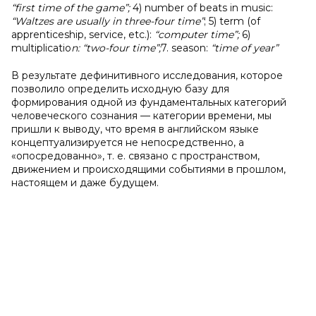
“first time of the game”;
4) number of beats in music:
“Waltzes are usually in three-four time”
; 5) term (of
apprenticeship, service, etc.):
“computer time”;
6)
multiplicatio
n: “two-four time”;
7. season:
“time of year”
В результате дефинитивного исследования, которое
позволило определить исходную базу для
формирования одной из фундаментальных категорий
человеческого сознания — категории времени, мы
пришли к выводу, что время в английском языке
концептуализируется не непосредственно, а
«опосредованно», т. е. связано с пространством,
движением и происходящими событиями в прошлом,
настоящем и даже будущем.