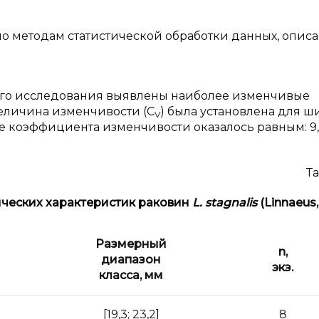
но методам статистической обработки данных, опис
го исследования выявлены наиболее изменчивые
величина изменчивости (C
) была установлена для 
V
ие коэффициента изменчивости оказалось равным: 9,
Та
ческих характеристик раковин
L. stagnalis
(Linnaeus,
Размерный
n,
диапазон
экз.
класса, мм
[19,3; 23,2]
8