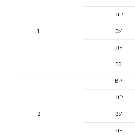
ШР
1
ВУ
ШУ
ВЗ
ВР
ШР
2
ВУ
ШУ