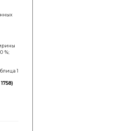
анных
ширины
0 %;
блица 1
 1758)
Размах
,
изменчивости,
мм
мм
3,9
21,5