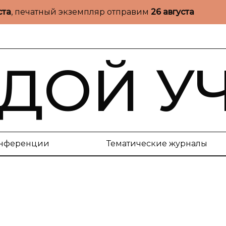
ста
, печатный экземпляр отправим
26 августа
ДОЙ У
нференции
Тематические журналы