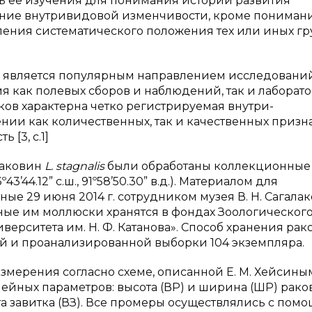
ь ее изучения для понимания истории развития
зучение внутривидовой изменчивости, кроме пониман
ления систематического положения тех или иных гр
 является популярным направлением исследовани
я как полевых сборов и наблюдений, так и лаборат
ков характерна четко регистрируемая внутри-
ии как количественных, так и качественных призн
 [3, c.1]
раковин
L
.
stagnalis
были обработаны коллекционные 
44.12” с.ш., 91º58’50.30” в.д.). Материалом для
ые 29 июня 2014 г. сотрудником музея В. Н. Сагала
анные им моллюски хранятся в фондах Зоологическог
ерситета им. Н. Ф. Катанова». Способ хранения рак
ной и проанализированной выборки 104 экземпляра.
мерения согласно схеме, описанной Е. М. Хейсиным
нейных параметров: высота (ВР) и ширина (ШР) рако
ота завитка (ВЗ). Все промеры осуществлялись с пом