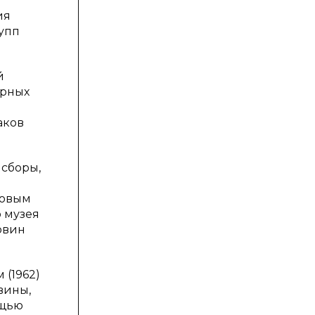
ия
упп
й
орных
аков
сборы,
ковым
о музея
овин
 (1962)
вины,
ощью