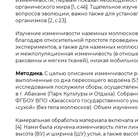
изменчивости, первым показал необходимост
органического мира [1, c.46]. Тщательное и
вопросов эволюции, важно также для установ
организмов [2, с.23].
Изучение изменчивости наземных моллюсков
благодаря относительной простоте проведени
экспериментов, а также для наземных моллюс
и межпопуляционная изменчивость (в отношен
раковины и мягких тканей), низкая мобильность
Методика.
С
целью описания изменчивости 
выполненные со дна пересохшего водоёма (53º43’
исследования послужили сборы, осуществленн
в г. Абакане (Парк Культуры и Отдыха). Собр
ФГБОУ ВПО «Хакасского государственного унив
«сухой» (без тела моллюсков). Объем изучен
Камеральная обработка материала включала из
[4]. Нами была изучена изменчивость пяти ли
высота (ВУ) и ширина (ШУ) устья, а также выс