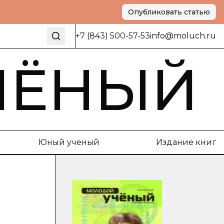
Опубликовать статью
+7 (843) 500-57-53
info@moluch.ru
ЧЁНЫЙ
Юный ученый
Издание книг