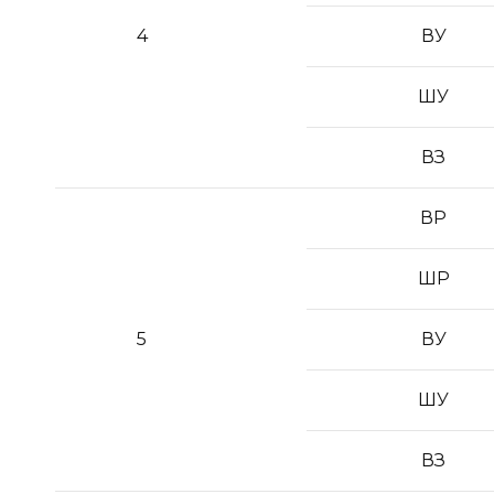
4
ВУ
ШУ
ВЗ
ВР
ШР
5
ВУ
ШУ
ВЗ