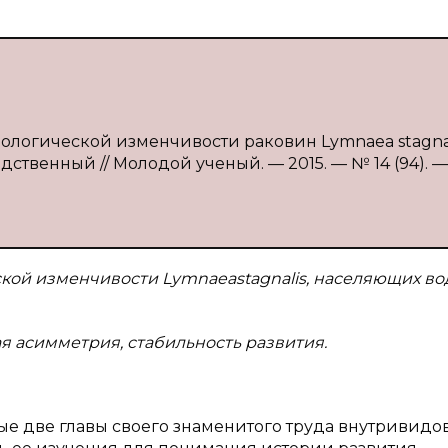
фологической изменчивости раковин Lymnaea stagna
редственный // Молодой ученый. — 2015. — № 14 (94). — 
ской изменчивости
Lymnaea
stagnalis
, населяющих в
 асимметрия, стабильность развития.
е две главы своего знаменитого труда внутривидо