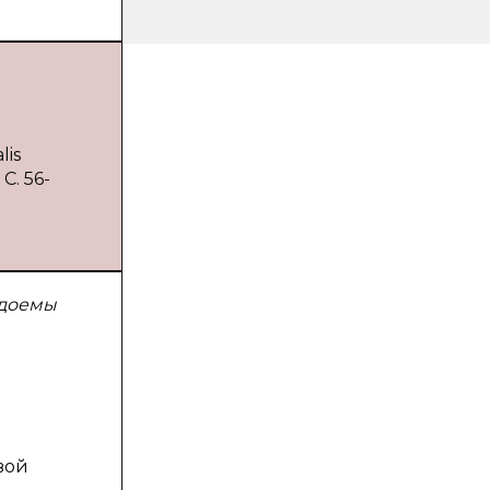
lis
С. 56-
одоемы
вой