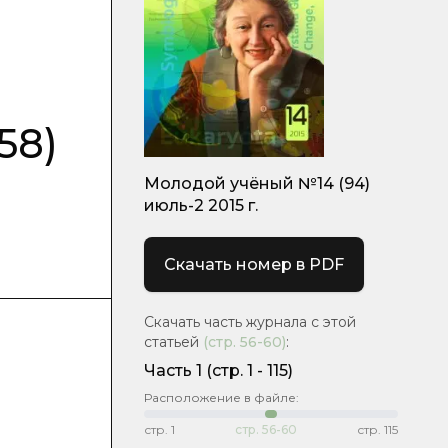
58)
Молодой учёный №14 (94)
июль-2 2015 г.
Скачать номер в PDF
Скачать часть журнала с этой
статьей
(стр.
56-60
)
:
Часть 1
(cтр. 1 - 115)
Расположение в файле:
стр.
1
стр.
56-60
стр.
115