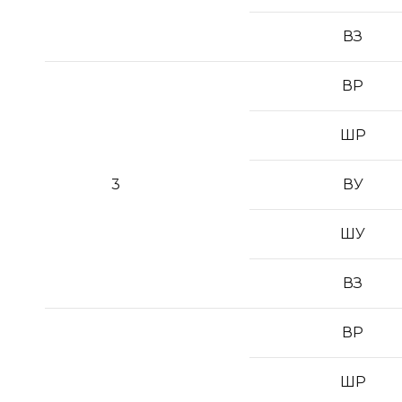
ВЗ
ВР
ШР
3
ВУ
ШУ
ВЗ
ВР
ШР