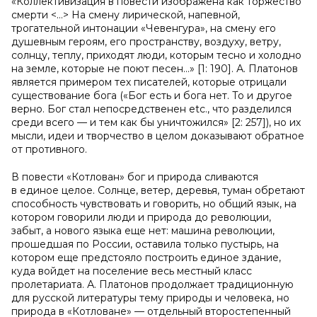
«Коллективизация в повести изображена как торжество
смерти <…> На смену лирической, напевной,
трогательной интонации «Чевенгура», на смену его
душевным героям, его пространству, воздуху, ветру,
солнцу, теплу, приходят люди, которым тесно и холодно
на земле, которые не поют песен…» [1: 190]. А. Платонов
является примером тех писателей, которые отрицали
существование бога («Бог есть и бога нет. То и другое
верно. Бог стал непосредственен etc., что разделился
среди всего — и тем как бы уничтожился» [2: 257]), но их
мысли, идеи и творчество в целом доказывают обратное
от противного.
В повести «Котлован» бог и природа сливаются
в единое целое. Солнце, ветер, деревья, туман обретают
способность чувствовать и говорить, но общий язык, на
котором говорили люди и природа до революции,
забыт, а нового языка еще нет: машина революции,
прошедшая по России, оставила только пустырь, на
котором еще предстояло построить единое здание,
куда войдет на поселение весь местный класс
пролетариата. А. Платонов продолжает традиционную
для русской литературы тему природы и человека, но
природа в «Котловане» — отдельный второстепенный