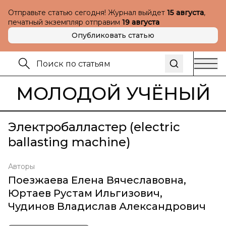
Отправьте статью сегодня! Журнал выйдет
15 августа
,
печатный экземпляр отправим
19 августа
Опубликовать статью
МОЛОДОЙ УЧЁНЫЙ
Электробалластер (electric
ballasting machine)
Авторы
Поезжаева Елена Вячеславовна
,
Юртаев Рустам Ильгизович
,
Чудинов Владислав Александрович