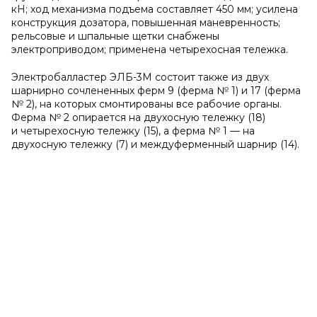
кН; ход механизма подъема составляет 450 мм; усилена
конструкция дозатора, повышенная маневренность;
рельсовые и шпальные щетки снабжены
электроприводом; применена четырехосная тележка.
Электробалластер ЭЛБ-3М состоит также из двух
шарнирно сочлененных ферм 9 (ферма № 1) и 17 (ферма
№ 2), на которых смонтированы все рабочие органы.
Ферма № 2 опирается на двухосную тележку (18)
и четырехосную тележку (15), а ферма № 1 — на
двухосную тележку (7) и междуферменный шарнир (14).