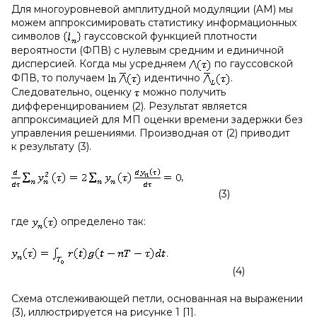
Для многоуровневой амплитудной модуляции (AM) мы
можем аппроксимировать статистику информационных
символов
гауссовской функцией плотности
вероятности (ФПВ) с нулевым средним и единичной
дисперсией. Когда мы усредняем
по гауссовской
ФПВ, то получаем
идентично
.
Следовательно, оценку
можно получить
дифференцированием (2). Результат является
аппроксимацией для МП оценки времени задержки без
управления решениями. Производная от (2) приводит
к результату (3).
,
(3)
где
определено так:
.
(4)
Схема отслеживающей петли, основанная на выражении
(3), иллюстрируется на рисунке 1 [1].