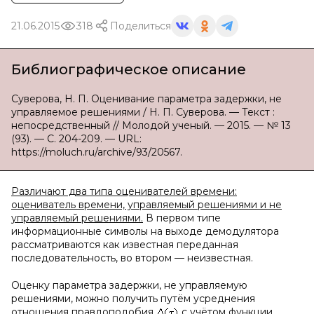
21.06.2015
318
Поделиться
Библиографическое описание
Суверова, Н. П. Оценивание параметра задержки, не
управляемое решениями / Н. П. Суверова. — Текст :
непосредственный // Молодой ученый. — 2015. — № 13
(93). — С. 204-209. — URL:
https://moluch.ru/archive/93/20567.
Различают два типа оценивателей времени:
оцениватель времени, управляемый решениями и не
управляемый решениями.
В первом типе
информационные символы на выходе демодулятора
рассматриваются как известная переданная
последовательность, во втором — неизвестная.
Оценку параметра задержки, не управляемую
решениями, можно получить путём усреднения
отношения правдоподобия
с учётом функции