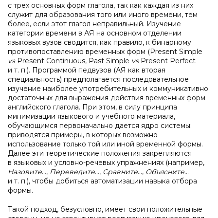
с трех основных форм глагола, так как каждая из них
служит для образования того или иного времени, тем
более, если этот глагол неправильный. Изучение
категории времени в АЯ на основном отделении
языковых вузов сводится, как правило, к бинарному
противопоставлению временных форм (Present Simple
vs
Present Continuous, Past Simple
vs
Present Perfect
и т. п.). Программой педвузов (АЯ как вторая
специальность) предполагается последовательное
изучение наиболее употребительных и коммуникативно
достаточных для выражения действия временных форм
английского глагола. При этом, в силу принципа
минимизации языкового и учебного материала,
обучающимся первоначально дается ядро системы:
приводятся примеры, в которых возможно
использование только той или иной временной формы.
Далее эти теоретические положения закрепляются
в языковых и условно-речевых упражнениях (например,
Назовите
…,
Переведите
…,
Сравните
…,
Объясните
…
и т. п.), чтобы добиться автоматизации навыка отбора
формы.
Такой подход, безусловно, имеет свои положительные