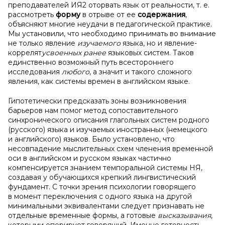
преподавателей ИЯ2 оторвать язык от реальности, т. е.
рассмотреть
форму
в отрыве от ее
содержания
,
объясняют многие неудачи в педагогической практике.
Мы установили, что необходимо принимать во внимание
не только явление
изучаемого
языка, но и явление-
коррелят
усвоенных
ранее
языковых систем. Таков
единственно возможный путь всестороннего
исследования
любого
, а значит и такого сложного
явления, как системы времен в английском языке.
Гипотетически предсказать зоны возникновения
барьеров нам помог метод сопоставительного
синхронического описания глагольных систем родного
(русского) языка и изучаемых иностранных (немецкого
и английского) языков. Было установлено, что
несовпадение мыслительных схем членения временной
оси в английском и русском языках частично
компенсируется знанием темпоральной системы НЯ,
создавая у обучающихся крепкий лингвистический
фундамент. С точки зрения психологии говорящего
в момент переключения с одного языка на другой
минимальными эквивалентами следует признавать не
отдельные временные формы, а готовые
высказывания
,