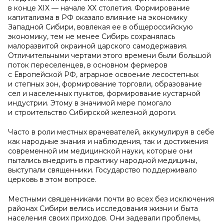
в конце XIX — начале XX столетия. Формирование
капитализма в РФ оказало влияние на экономику
Западной Сибири, вовлекая ее в общероссийскую
экономику, тем не менее Сибирь сохранялась
малоразвитой окраиной царского самодержавия.
Отличительными чертами этого времени были большой
поток переселенцев, в основном фермеров
с Европейской РФ, аграрное освоение лесостепных
и степных зон, формирование торговли, образование
сел и населенных пунктов, формирование кустарной
индустрии. Этому в значимой мере помогало
и строительство Сибирской железной дороги.
Часто в роли местных врачевателей, аккумулируя в себе
как народные знания и наблюдения, так и достижения
современной им медицинской науки, которые они
пытались внедрить в практику народной медицины,
выступали священники. Государство поддерживало
церковь в этом вопросе.
Местными священниками почти во всех без исключения
районах Сибири велись исследования жизни и быта
населения своих приходов. Они задевали проблемы,