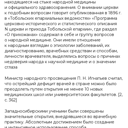
находящиеся на стыке народной медицины
и официального здравоохранения. О внимании церкви
к подобным вопросам говорит опубликованная в 1896 г.
в «Тобольских епархиальных ведомостях» «Программа
церковно-исторического и статистического описания
N церкви и прихода Тобольской епархии», где раздел
«О прихожанах» содержал в себе и группу вопросов
о народной медицине. Они имели отношение
к народным взглядам о этиологии заболеваний, их
диагностированию, врачебных средствам и способам,
личности врачевателя, выделялись вопросы о причинах
недоверия народа к научной медицине и о значении
сглаза
Министр народного просвещения П. Н. Игнатьев считал,
что острейший дефицит врачей в стране можно было
преодолеть путем открытия не менее 10 новых
медицинских школ или университетских факультетов. [2,
с. 362]
Западносибирскими учеными были совершены
значительные открытия, внедрявшиеся во врачебную
практику. Абсолютным достижением было создание
и интенсивное использование способа