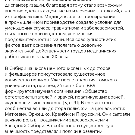
диспансеризации, благодаря этому стало возможным
впервые сделать акцент не на излечении патологий, а на
их профилактике. Медицинское контролирование
в промышленном производстве создало условия для
уменьшения случаев травматизма и заболеваемостей,
связанных с производством, увеличения
продолжительности жизни. Вся совокупность этих
фактов дает основания полагать о довольно
значительной действенности трудов медицинских
работников в начале ХХ века.
В Сибири из числа немногочисленных докторов
и фельдшеров присутствовало существенное
количество поляков. Уже после открытия Томского
университета, при нем, 24 сентября 1889 г.,
формируется научная организация «Общество
естествоиспытателей и врачей, практикующих врачей,
акушеров и гинекологов». [3, с. 91] В состав этого
сообщества вошли доктора польской национальности:
Маткевич, Оржешко, Крейбих и Пирусский. Они сыграли
важную роль в продвижении здравоохранения
Западной Сибири. В особенности существенную
значимость представляли поляки в развитии