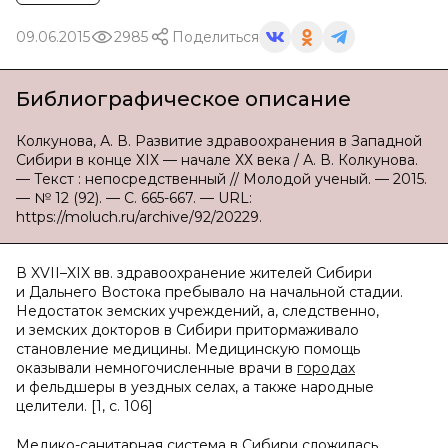
09.06.2015
2985
Поделиться
Библиографическое описание
Колкунова, А. В. Развитие здравоохранения в Западной
Сибири в конце ХIХ — начале ХХ века / А. В. Колкунова.
— Текст : непосредственный // Молодой ученый. — 2015.
— № 12 (92). — С. 665-667. — URL:
https://moluch.ru/archive/92/20229.
В XVII–XIX вв. здравоохранение жителей Сибири
и Дальнего Востока пребывало на начальной стадии.
Недостаток земских учреждений, а, следственно,
и земских докторов в Сибири притормаживало
становление медицины. Медицинскую помощь
оказывали немногочисленные врачи в
городах
и фельдшеры в уездных селах, а также народные
целители. [1, с. 106]
Медико-санитарная система в Сибири сложилась