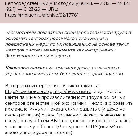
непосредственный // Молодой ученый. — 2015. — № 12.1
(92.1). — С. 23-25. — URL:
https://moluch.ru/archive/92/17781.
Рассмотрены показатели производительности труда в
основных секторах Российской экономики и
предложены меры по их повышению на основе таких
методов систем менеджмента как инструменты
бережливого производства.
Ключевые слова:
система менеджмента качества,
управление качеством, бережливое производство.
В открытых интернет-источниках таких как
http://ru.wikipedia.org
,
http://newsruss.ru
, и др., можно
найти данные о производительности труда основных
секторов отечественной экономики. Несложно сравнить
их с аналогичными показателями развитых (и даже не
очень развитых) стран. Сравнение окажется явно не в
нашу пользу: объем ВВП на одного занятого составляет
у нас лишь чуть более 1/3 от уровня США (или 3/4 от
аналогичного уровня Польши).