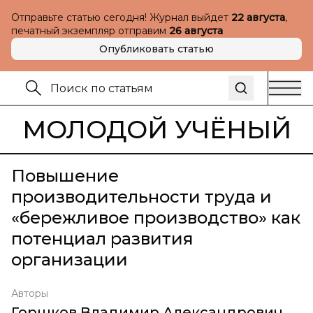
Отправьте статью сегодня! Журнал выйдет
22 августа
,
печатный экземпляр отправим
26 августа
Опубликовать статью
МОЛОДОЙ УЧЁНЫЙ
Повышение
производительности труда и
«бережливое производство» как
потенциал развития
организации
Авторы
Горшков Владимир Александрович
,