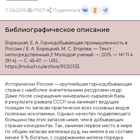
11.06.2015
7007
Поделиться
Библиографическое описание
Борецкий, Е. А. Горнодобывающая промышленность в
России / Е. А. Борецкий, М. С. Егорова. — Текст :
непосредственный // Молодой ученый. — 2015. — № 11.4
(91.4). — С. 45-47. — URL:
https://moluch.ru/archive/91/20133.
Исторически Россия — крупнейшая горнодобывающая
страна с наиболее значительными ресурсами недр.
Даже после сокращения минерально-сырьевой базы
в результате развала СССР она занимает ведущие
позиции по запасам практически всех основных видов
полезных ископаемых. Однако качество подавляющего
большинства этих запасов ниже, чем в добывающих
странах-конкурентах. Так, занимая первое место в мире
по общим запасам железных руд, мы имеем в их составе
менее 9 % богатых, с содержанием железа порядка