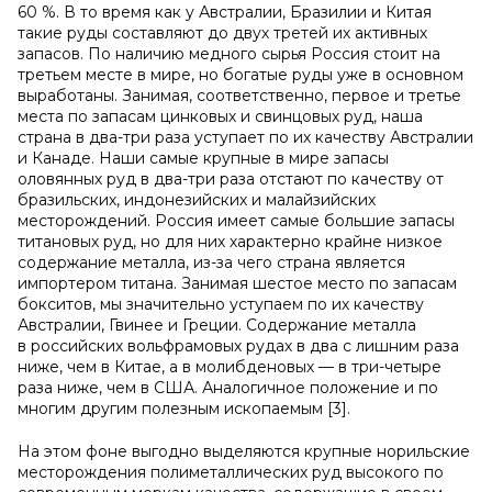
60 %. В то время как у Австралии, Бразилии и Китая
такие руды составляют до двух третей их активных
запасов. По наличию медного сырья Россия стоит на
третьем месте в мире, но богатые руды уже в основном
выработаны. Занимая, соответственно, первое и третье
места по запасам цинковых и свинцовых руд, наша
страна в два-три раза уступает по их качеству Австралии
и Канаде. Наши самые крупные в мире запасы
оловянных руд в два-три раза отстают по качеству от
бразильских, индонезийских и малайзийских
месторождений. Россия имеет самые большие запасы
титановых руд, но для них характерно крайне низкое
содержание металла, из-за чего страна является
импортером титана. Занимая шестое место по запасам
бокситов, мы значительно уступаем по их качеству
Австралии, Гвинее и Греции. Содержание металла
в российских вольфрамовых рудах в два с лишним раза
ниже, чем в Китае, а в молибденовых — в три-четыре
раза ниже, чем в США. Аналогичное положение и по
многим другим полезным ископаемым [3].
На этом фоне выгодно выделяются крупные норильские
месторождения полиметаллических руд высокого по