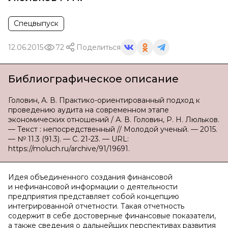
Спецвыпуск
12.06.2015
72
Поделиться
Библиографическое описание
Головин, А. В. Практико-ориентированный подход к
проведению аудита на современном этапе
экономических отношений / А. В. Головин, Р. Н. Люльков.
— Текст : непосредственный // Молодой ученый. — 2015.
— № 11.3 (91.3). — С. 21-23. — URL:
https://moluch.ru/archive/91/19691.
Идея объединенного создания финансовой
и нефинансовой информации о деятельности
предприятия представляет собой концепцию
интегрированной отчетности. Такая отчетность
содержит в себе достоверные финансовые показатели,
а также сведения о дальнейших перспективах развития