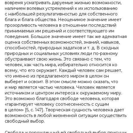
вовремя усматривать даруемые жизнью возможности,
наличием волевых устремлений к их использованию
с наибольшей результативностью для собственного
блага и блага общества. Неоценимое значение имеет
прозорливость человека в отношении последствий
принимаемых им решений и соответствующего им
поведения. Большое значение имеет так же адекватная
оценка собственных возможностей, знаний, навыков,
способностей, природных задатков и т. д. В сходных
природных и социальных условиях люди по-разному
обустраивают свою жизнь. Это связано с тем, что
человек, как часть мира, избирательно относится ко
всему, что его окружает. Каждый человек сам решает,
что именно из предлагаемого миром в целом он
выберет и освоит. В этом смысле можно сказать, что
и мир является частью человека. Человек является
источником и центром интереса к окружаемому миру.
Это возможно благодаря свободе человека, которая
«гарантирует человеку соотнесенность с сущим
в целом» [5, c. 147]. Творческая сущность человека дает
возможность в любой жизненной ситуации осуществить
свободный выбор.
Свобода и порожденный ей свободный выбор присущи