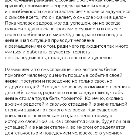
временными рамками. Осознание жизни как конечной,
хрупкой, понимание непредсказуемости конца
и неизбежности смерти заставляет человека задуматься
о смысле всего, что он делает, о смысле жизни в целом.
Пока человек здоров, молод, успешен, он не всегда
склонен задаваться вопросами о сущности и смысле
своего пребывания в мире. Однако, рано или поздно,
жизненная ситуация приводит человека
к размышлениям о том, ради чего приходится так много
учиться и работать, случается, терпеть
несправедливость, страдать телесно и душевно.
Размышления о смысложизненных вопросах бытия
помогают человеку оценить прошлые события своей
жизни, поступки и поведение не только свое, но
и других людей. Это дает человеку возможность решить
для себя самого, ради чего и как следует жить, чтобы
жизнь стоила труда быть прожитой. Конечно, сколько
в жизни радостей и сколько страданий, в значительной
степени зависит от самого человека. Как существо
уникальное, человек сам создает неповторимую
историю своей жизни. Как сложится жизнь, будет ли она
успешной и в какой степени, во многом определяется
деятельностью и поведением человека, его умением