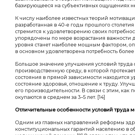
базирующееся на субъективных ощущениях нед
К числу наиболее известных теорий мотивац
разработанная в 40-е годы прошлого столетия
стремится к удовлетворению своих потребнос
упорядочены по мере возрастания важности д
уровня станет наиболее мощным фактором, о
в основном удовлетворена потребность более н
Большое значение улучшения условий труда о
производственную среду, в которой протекает
состояния в прямой зависимости находится ур
состояние здоровья, отношение к труду. Улу
его производительности. В связи с этим, как 
окупаются в среднем за 3–5 лет. [14]
Отличительные особенности условий труда м
Одним из главных направлений реформы здр
конституциональных гарантий населению в о