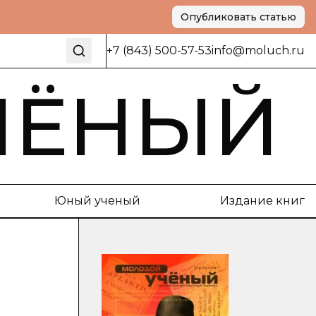
Опубликовать статью
+7 (843) 500-57-53
info@moluch.ru
ЧЁНЫЙ
Юный ученый
Издание книг