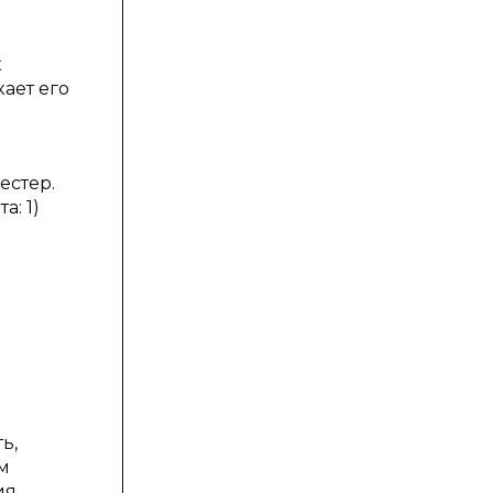
к
ает его
естер.
: 1)
д
ь,
м
я,