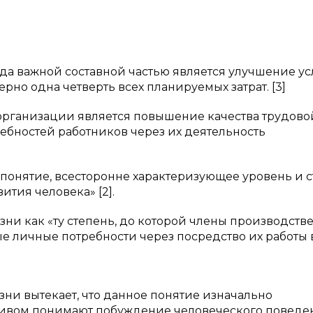
уда важной составной частью является улучшение у
рно одна четверть всех планируемых затрат. [3]
организации является повышение качества трудово
ебностей работников через их деятельность
 понятие, всесторонне характеризующее уровень и 
ития человека» [2].
зни как «ту степень, до которой члены производств
е личные потребности через посредство их работы 
зни вытекает, что данное понятие изначально
тивом понимают побуждение человеческого поведе