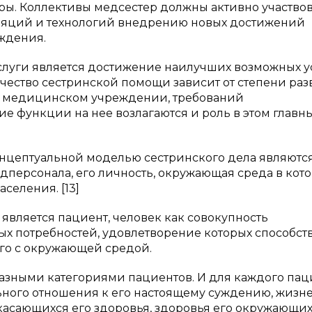
ры. Коллективы медсестер должны активно участвов
уляций и технологий внедрению новых достижений
ждения.
слуги является достижение наилучших возможных 
Качество сестринской помощи зависит от степени ра
ом медицинском учреждении, требований
 функции на нее возлагаются и роль в этом главн
нцептуальной моделью сестринского дела являютс
дперсонала, его личность, окружающая среда в кот
селения. [13]
вляется пациент, человек как совокупность
х потребностей, удовлетворение которых способст
его с окружающей средой.
разными категориями пациентов. И для каждого пац
льного отношения к его настоящему суждению, жиз
асающихся его здоровья, здоровья его окружающих