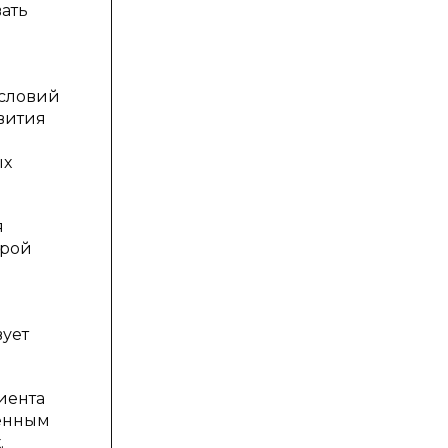
ать
условий
звития
ых
я
орой
вует
иента
ненным
.