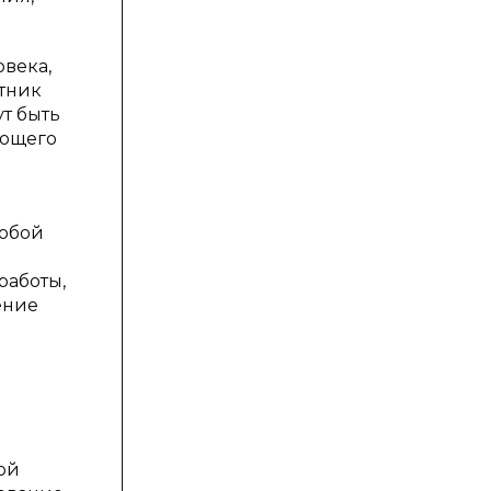
века,
отник
т быть
ующего
собой
работы,
ение
ой