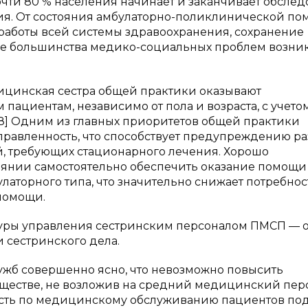
почти 80 % населения начинает и заканчивает обсле
ия. От состояния амбулаторно-поликлинической п
 работы всей системы здравоохранения, сохранение
ние большинства медико-социальных проблем возни
ицинская сестра общей практики оказывают
циентам, независимо от пола и возраста, с учето
[8] Одним из главных приоритетов общей практики
правленность, что способствует предупреждению р
й, требующих стационарного лечения. Хорошо
оянии самостоятельно обеспечить оказание помощи
аторного типа, что значительно снижает потребнос
 помощи.
уры управления сестринским персоналом ПМСП — о
 сестринского дела.
жб совершенно ясно, что невозможно повысить
бществе, не возложив на средний медицинский пер
нность по медицинскому обслуживанию пациентов по