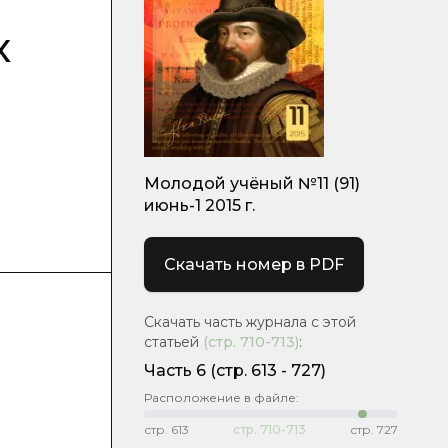
х
Молодой учёный №11 (91)
июнь-1 2015 г.
Скачать номер в PDF
Скачать часть журнала с этой
статьей
(стр.
710-713
)
:
Часть 6
(cтр. 613 - 727)
Расположение в файле:
стр.
613
стр.
710-713
стр.
727