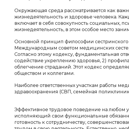
Окружающая среда рассматривается как важ
жизнедеятельность и здоровье человека. Каж
включает в себя совокупность социальных, пс
жизнедеятельность, в этом особое место зани
Основной принцип философии сестринского д
Международным советом медицинских сестер
Согласно этому кодексу, фундаментальная отве
содействие укреплению здоровья, 2) профилак
облегчение страданий. Этот кодекс определя
обществом и коллегами.
Наиболее ответственных участкам работы мед
здравоохранения (СВП, семейная поликлиника
Эффективное трудовое поведение на любом уч
исполняющий свои функциональные обязанност
готовность к сотрудничеству, совершенство
трудом в свою деятельность. Естественно, не