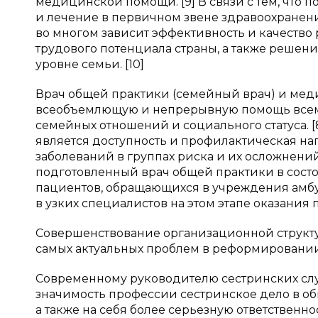
медицинской помощи. [9] В связи с тем, что 
и лечение в первичном звене здравоохранен
во многом зависит эффективность и качество
трудового потенциала страны, а также реше
уровне семьи. [10]
Врач общей практики (семейный врач) и мед
всеобъемлющую и непрерывную помощь всем па
семейных отношений и социального статуса. 
является доступность и профилактическая на
заболеваний в группах риска и их осложнени
подготовленный врач общей практики в сост
пациентов, обращающихся в учреждения амбул
в узких специалистов на этом этапе оказания
Совершенствование организационной структ
самых актуальных проблем в реформировании
Современному руководителю сестринских слу
значимость профессии сестринское дело в о
а также на себя более серьезную ответстве