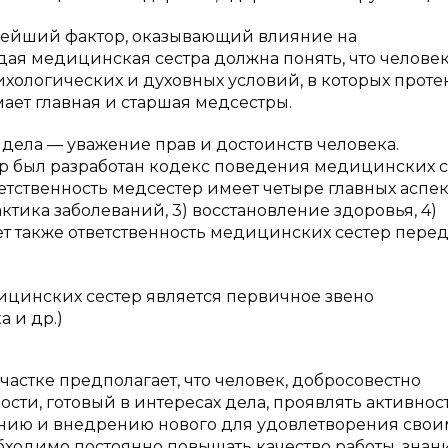
нейший фактор, оказывающий влияние на
дая медицинская сестра должна понять, что челове
ихологических и духовных условий, в которых протек
мает главная и старшая медсестры.
ела — уважение прав и достоинств человека.
 был разработан кодекс поведения медицинских с
тственность медсестер имеет четыре главных аспекта
тика заболеваний, 3) восстановление здоровья, 4)
ет также ответственность медицинских сестер пере
ицинских сестер является первичное звено
 и др.)
астке предполагает, что человек, добросовестно
и, готовый в интересах дела, проявлять активност
ванию и внедрению нового для удовлетворения свои
обходимо постоянно повышать качество работы, знани