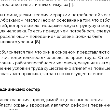
остатков или личных стимулах [1].
ии принадлежит теория иерархии потребностей чело
 Абрахамом Маслоу Теория основана на том, что раб
тей, которые имеют иерархическую структуру и могу
ля человека. То есть прежде чем потребность след
пределяющим поведение человека, должна быть
изкого уровня. [8].
бъясняется тем, что они в основном представляют 
 жизнедеятельность человека во время труда. От их
овень работоспособности человека, результаты его 
чшение условий труда существенно влияет на повыш
показывает практика, затраты на их осуществление
едицинских сестер
авоохранения, проводимой в целях выполнения
бласти охраны здоровья, является реформа первичн