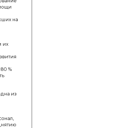
дование
омощи
кших на
м их
азвития
 80 %
ть
дна из
сонал,
днятию