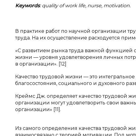
Keywords
: quality of work life, nurse, motivation.
В практике работ по научной организации тр
труда. На их осуществление расходуется приме
«С развитием рынка труда важной функцией 
жизни — уровня удовлетворения личных потр
в организации». [12]
Качество трудовой жизни — это интегральное
благосостояния, социального и духовного разв
Креймс Дж. определяет качество трудовой жи
организации могут удовлетворить свои важны
организации» [11].
Из самого определения качества трудовой жи
взаимосвязано с теорией мотивации. Под мо