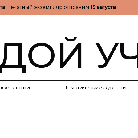
ста
, печатный экземпляр отправим
19 августа
ДОЙ У
нференции
Тематические журналы