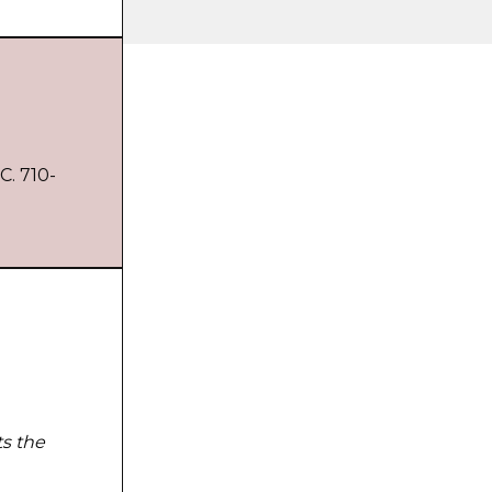
С. 710-
ts the