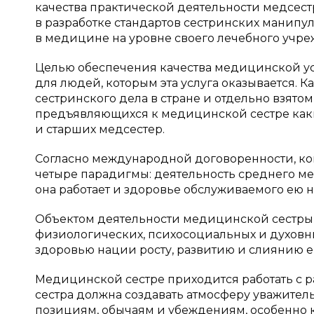
качества практической деятельности медсест
в разработке стандартов сестринских манип
в медицине на уровне своего лечебного учре
Целью обеспечения качества медицинской у
для людей, которым эта услуга оказывается. 
сестринского дела в стране и отдельно взят
предъявляющихся к медицинской сестре какие
и старших медсестер.
Согласно международной договоренности, ко
четыре парадигмы: деятельность среднего ме
она работает и здоровье обслуживаемого ею на
Объектом деятельности медицинской сестры я
физиологических, психосоциальных и духовны
здоровью нации росту, развитию и слиянию 
Медицинской сестре приходится работать с 
сестра должна создавать атмосферу уважите
позициям, обычаям и убеждениям, особенно к