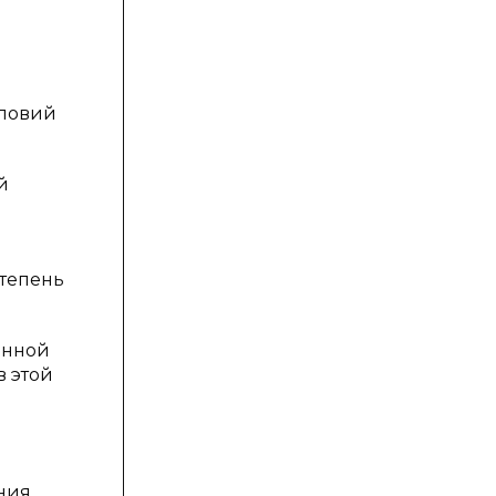
словий
й
степень
енной
в этой
ния,