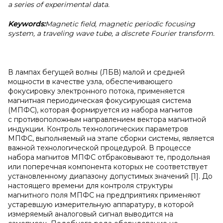
a series of experimental data.
Keywords:
Magnetic field, magnetic periodic focusing
system, a traveling wave tube, a discrete Fourier transform.
В лампах бегущей волны (ЛБВ) малой и средней
мощности в качестве узла, обеспечивающего
фокусировку электронного потока, применяется
магнитная периодическая фокусирующая система
(МПФС), которая формируется из набора магнитов
с противоположным направлением вектора магнитной
индукции. Контроль технологических параметров
МПФС, выполняемый на этапе сборки системы, является
важной технологической процедурой. В процессе
набора магнитов МПФС отбраковывают те, продольная
или поперечная компонента которых не соответствует
установленному диапазону допустимых значений [1]. До
настоящего времени для контроля структуры
магнитного поля МПФС на предприятиях применяют
устаревшую измерительную аппаратуру, в которой
измеряемый аналоговый сигнал выводится на