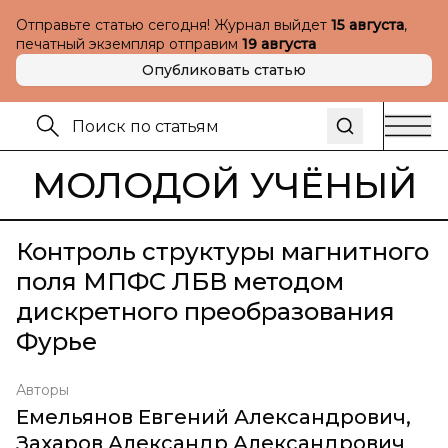
Отправьте статью сегодня! Журнал выйдет
15 августа
,
печатный экземпляр отправим
19 августа
Опубликовать статью
МОЛОДОЙ УЧЁНЫЙ
Контроль структуры магнитного
поля МПФС ЛБВ методом
дискретного преобразования
Фурье
Авторы
Емельянов Евгений Александрович
,
Захаров Александр Александрович