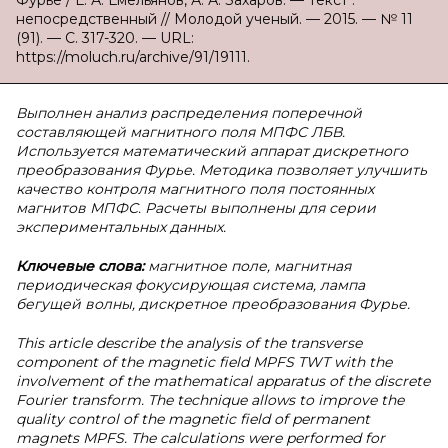
Фурье / Е. А. Емельянов, А. А. Захаров. — Текст :
непосредственный // Молодой ученый. — 2015. — № 11
(91). — С. 317-320. — URL:
https://moluch.ru/archive/91/19111.
Выполнен анализ распределения поперечной
составляющей магнитного поля МПФС ЛБВ.
Используется математический аппарат дискретного
преобразования Фурье. Методика позволяет улучшить
качество контроля магнитного поля постоянных
магнитов МПФС. Расчеты выполнены для серии
экспериментальных данных.
Ключевые слова:
магнитное поле, магнитная
периодическая фокусирующая система, лампа
бегущей волны, дискретное преобразования Фурье.
This article describe the analysis of the transverse
component of the magnetic field MPFS TWT with the
involvement of the mathematical apparatus of the discrete
Fourier transform. The technique allows to improve the
quality control of the magnetic field of permanent
magnets MPFS. The calculations were performed for