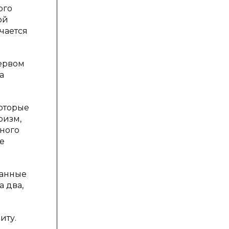
ого
ой
чается
зервом
а
оторые
оизм,
ного
ие
санные
 два,
иту.