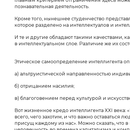
Главным критерием отграничения здесь може
познавательная деятельность.
Кроме того, нынешнее студенчество представ
которое разделено на интеллектуалов и интел
И те и другие обладают такими качествами, ка
в интеллектуальном слое. Различие же их сос
Этическое самоопределение интеллигента оп
а) альтруистической направленностью индив
б) отрицанием насилия;
в) благоговением перед культурой и искусств
Вот жизненное кредо интеллигента XXI века:
всего, чего захотим, и что важно оставаться 
присущ каждому из нас». Можно сказать, что 
человечность во времена капитализма и ком