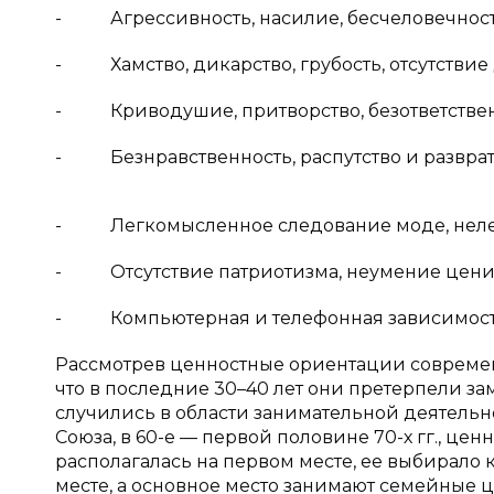
- Агрессивность, насилие, бесчеловечность,
- Хамство, дикарство, грубость, отсутствие
- Криводушие, притворство, безответственн
- Безнравственность, распутство и разврат
- Легкомысленное следование моде, нелеп
- Отсутствие патриотизма, неумение ценить
- Компьютерная и телефонная зависимост
Рассмотрев ценностные ориентации совреме
что в последние 30–40 лет они претерпели 
случились в области занимательной деятельно
Союза, в 60-е — первой половине 70-х гг., ц
располагалась на первом месте, ее выбирало 
месте, а основное место занимают семейные ц