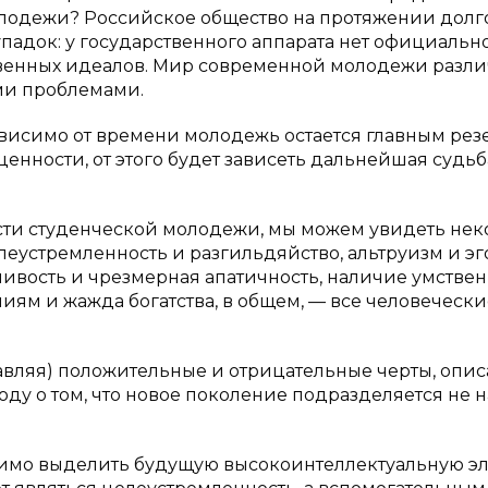
лодежи? Российское общество на протяжении долг
адок: у государственного аппарата нет официальн
твенных идеалов. Мир современной молодежи разли
ми проблемами.
зависимо от времени молодежь остается главным ре
ценности, от этого будет зависеть дальнейшая судьб
сти студенческой молодежи, мы можем увидеть нек
устремленность и разгильдяйство, альтруизм и эг
ивость и чрезмерная апатичность, наличие умствен
аниям и жажда богатства, в общем, — все человеческ
авляя) положительные и отрицательные черты, опи
у о том, что новое поколение подразделяется не на
имо выделить будущую высокоинтеллектуальную эл