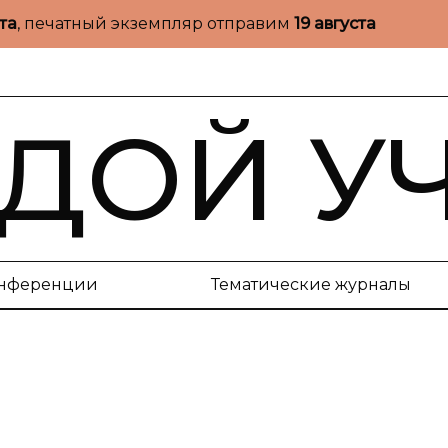
ста
, печатный экземпляр отправим
19 августа
ДОЙ У
нференции
Тематические журналы