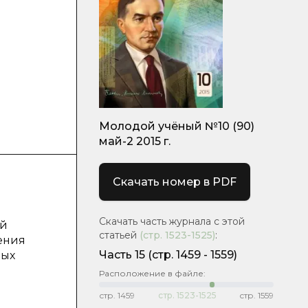
Молодой учёный №10 (90)
май-2 2015 г.
Скачать номер в PDF
Скачать часть журнала с этой
ей
статьей
(стр.
1523-1525
)
:
ения
Часть 15
(cтр. 1459 - 1559)
ных
Расположение в файле:
стр.
1459
стр.
1523-1525
стр.
1559