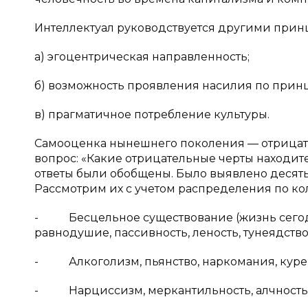
Интеллектуал руководствуется другими прин
а) эгоцентрическая направленность;
б) возможность проявления насилия по принц
в) прагматичное потребление культуры.
Самооценка нынешнего поколения — отрицате
вопрос: «Какие отрицательные черты находи
ответы были обобщены. Было выявлено десять
Рассмотрим их с учетом распределения по к
- Бесцельное существование (жизнь сегод
равнодушие, пассивность, леность, тунеядство
- Алкоголизм, пьянство, наркомания, курен
- Нарциссизм, меркантильность, алчность и