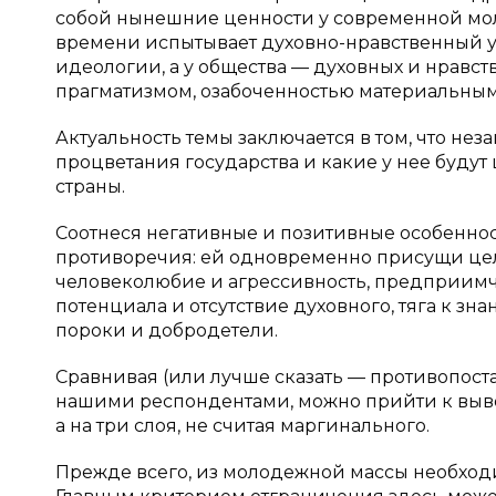
собой нынешние ценности у современной мо
времени испытывает духовно-нравственный уп
идеологии, а у общества — духовных и нравс
прагматизмом, озабоченностью материальны
Актуальность темы заключается в том, что не
процветания государства и какие у нее будут 
страны.
Соотнеся негативные и позитивные особенно
противоречия: ей одновременно присущи целе
человеколюбие и агрессивность, предприимч
потенциала и отсутствие духовного, тяга к зн
пороки и добродетели.
Сравнивая (или лучше сказать — противопост
нашими респондентами, можно прийти к вывод
а на три слоя, не считая маргинального.
Прежде всего, из молодежной массы необход