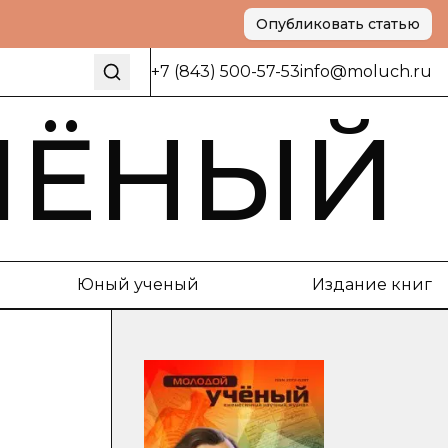
Опубликовать статью
+7 (843) 500-57-53
info@moluch.ru
ЧЁНЫЙ
Юный ученый
Издание книг