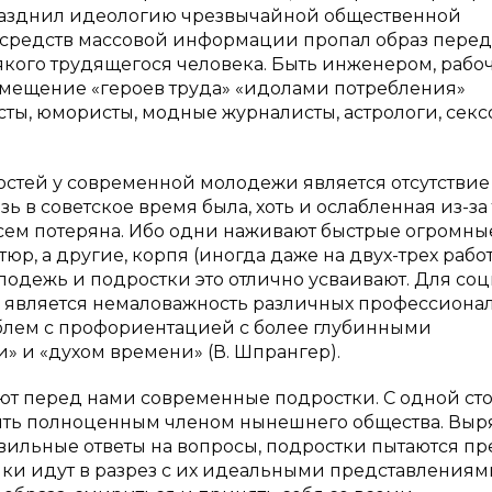
празднил идеологию чрезвычайной общественной
з средств массовой информации пропал образ пере
якого трудящегося человека. Быть инженером, рабо
амещение «героев труда» «идолами потребления»
ты, юмористы, модные журналисты, астрологи, секс
стей у современной молодежи является отсутствие
ь в советское время была, хоть и ослабленная из-за 
всем потеряна. Ибо одни наживают быстрые огромны
р, а другие, корпя (иногда даже на двух-трех работ
лодежь и подростки это отлично усваивают. Для со
 является немаловажность различных профессиона
облем с профориентацией с более глубинными
 и «духом времени» (В. Шпрангер).
ают перед нами современные подростки. С одной ст
 быть полноценным членом нынешнего общества. Выр
авильные ответы на вопросы, подростки пытаются пр
упки идут в разрез с их идеальными представлениям