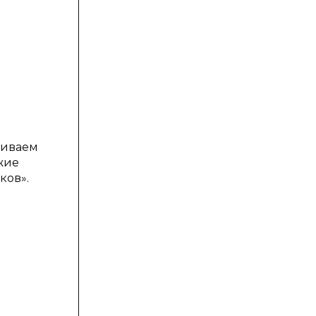
гиваем
жие
ков».