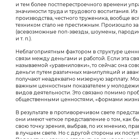
и тем более постперестроечного времени у
значимости труда и трудового воспитания. И
производства, честного труженика, вообще вс
техником стало не престижным. Произошло з
(всевозможные поп-звезды, шоумены, пародис
и т. п.).
Неблагоприятным фактором в структуре ценно
связи между деньгами и работой. Если эта связ
называемой «уравниловки», то сейчас она со
деньги путем различных манипуляций и авантю
получают неадекватно мизерную зарплату. Мо
важным ценностным показателем у молодежи
видов деятельности. Это связано помимо пр
общественными ценностями, «формами жизни»
В результате в противоречивом свете предст
они имеют четкое представление о том, как
свою точку зрения, выбрав, по их мнению, пр
в лучшем свете. Но с другой стороны их пост