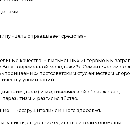
ципами:
ипу «цель оправдывает средства»;
льные качества. В письменных интервью мы затра
те Вы у современной молодежи?». Семантически схо
 «порицаемых» постсоветским студенчеством «поро
оличеству упоминаний.
няшним днем) и иждивенческий образ жизни,
, паразитизм и разгильдяйство.
ие — «разрушители» личного здоровья.
 зависть, отсутствие единства и взаимопомощи.