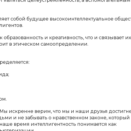
т являться целеустремленность, а вспомогательным
ляет собой будущее высокоинтеллектуальное общест
лигентов.
к образованность и креативность, что и связывает их
тоит в этическом самоопределении.
ределяется:
ида;
ом.
 «Мы искренне верим, что мы и наши друзья достигн
людьми и не забывать о нравственном законе, который
в наше время интеллигентность понимается как
пьютеризации.