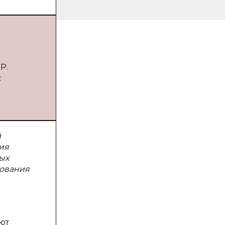
Р.
:
й
ия
ых
рования
ют