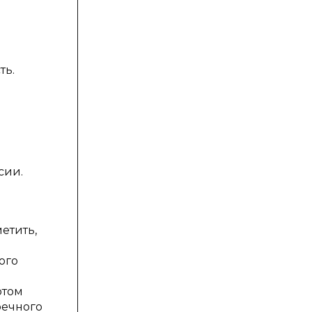
ть.
сии.
етить,
ого
ртом
оечного