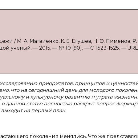
 / М. А. Матвиенко, К. Е. Егушев, Н. О. Пименов, Р. 
й ученый. — 2015. — № 10 (90). — С. 1523-1525. — URL
 исследованию приоритетов, принципов и ценносте
но, что на сегодняшний день для молодого поколен
туальному и культурному развитию и утрата жизненн
, в данной статье полностью раскрыт вопрос форми
 выходит на первый план.
астающего поколения менялись. Что же представля