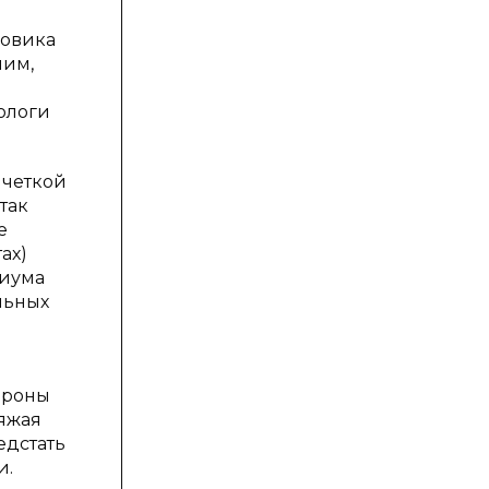
довика
чим,
ологи
 четкой
так
е
ах)
циума
льных
ороны
яжая
едстать
и.