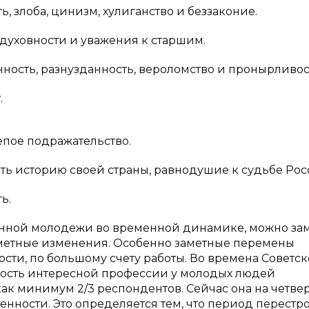
 злоба, цинизм, хулиганство и беззаконие.
 духовности и уважения к старшим.
ость, разнузданность, вероломство и пронырливос
.
ое подражательство.
 историю своей страны, равнодушие к судьбе Рос
ь.
нной молодежи во временной динамике, можно зам
заметные изменения. Особенно заметные перемены
сти, по большому счету работы. Во времена Советск
енность интересной профессии у молодых людей
как минимум 2/3 респондентов. Сейчас она на четве
енности. Это определяется тем, что период перестр