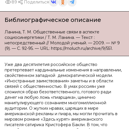
89
Поделиться
Библиографическое описание
Ланина, Т. М. Общественные связи в аспекте
социосинергетики / Т. М. Ланина. — Текст :
непосредственный // Молодой ученый. — 2009. — № 9
(9). — С. 92-95. — URL: https://moluch.ru/archive/9/551.
Уже два десятилетия российское общество
претерпевает кардинальные изменения в направлении,
свойственном западной демократической модели.
«Иностранные заимствования» заметны и в области
связей с общественностью. В умах россиян уже
сложился образ безответственного, готового ради
денег на любую ложь «пиарщика», цинично
манипулирующего сознанием многомиллионной
аудитории. О жутких нравах, царящих в мире
американской рекламы и пиара, мы могли прочитать в
мировом романе «Здесь курят» американского
писателя-сатирика Кристофера Бакли. В том, что