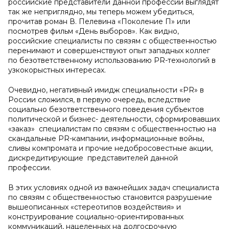
российские представители данной профессии выглядят
так же неприглядно, мы теперь можем убедиться,
прочитав роман В. Пелевина «Поколение П» или
посмотрев фильм «День выборов». Как видно,
российские специалисты по связям с общественностью
перенимают и совершенствуют опыт западных коллег
по безответственному использованию PR-технологий в
узкокорыстных интересах.
Очевидно, негативный имидж специальности «PR» в
России сложился, в первую очередь, вследствие
социально безответственного поведения субъектов
политической и бизнес- деятельности, сформировавших
«заказ» специалистам по связям с общественностью на
скандальные PR-кампании, информационные войны,
сливы компромата и прочие недобросовестные акции,
дискредитирующие представителей данной
профессии.
В этих условиях одной из важнейших задач специалиста
по связям с общественностью становится разрушение
вышеописанных «стереотипов воздействия» и
конструирование социально-ориентированных
коммуникаций, нацеленных на долгосрочную