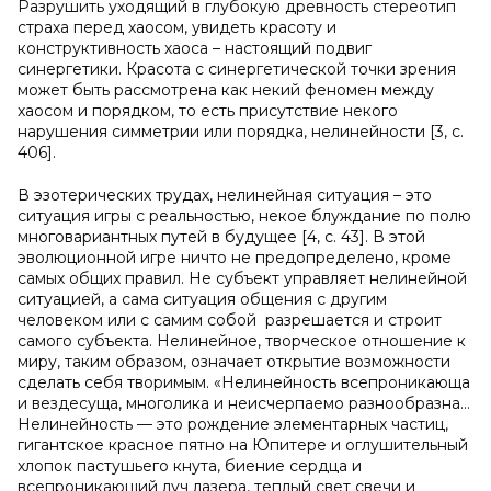
Разрушить уходящий в глубокую древность стереотип
страха перед хаосом, увидеть красоту и
конструктивность хаоса – настоящий подвиг
синергетики. Красота с синергетической точки зрения
может быть рассмотрена как некий феномен между
хаосом и порядком, то есть присутствие некого
нарушения симметрии или порядка, нелинейности [3, с.
406].
В эзотерических трудах, нелинейная ситуация – это
ситуация игры с реальностью, некое блуждание по полю
многовариантных путей в будущее [4, с. 43]. В этой
эволюционной игре ничто не предопределено, кроме
самых общих правил. Не субъект управляет нелинейной
ситуацией, а сама ситуация общения с другим
человеком или с самим собой разрешается и строит
самого субъекта. Нелинейное, творческое отношение к
миру, таким образом, означает открытие возможности
сделать себя творимым. «Нелинейность всепроникающа
и вездесуща, многолика и неисчерпаемо разнообразна…
Нелинейность — это рождение элементарных частиц,
гигантское красное пятно на Юпитере и оглушительный
хлопок пастушьего кнута, биение сердца и
всепроникающий луч лазера, теплый свет свечи и