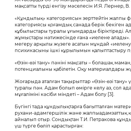
мақсатты түрді енгізу мәселесін И.Я. Лернер, В.
«Құндылық» категориясын зерттейтін жалпы 
категориясы қоғамдық санада берік бекіген а
құбылыстары туралы ұғымдарды біріктіреді. Ал
жұмыстары нәтижесінде ғана «иелене алады».
меңгеру арқылы жүзеге асатын мұндай «иеленуд
психикасының ішкі құрылымын қалыптастыру пр
«Өзін-өзі тану» пәнінің мақсаты – болашақ мама
потенциалының қабілетін. Оқу материалдары жү
Жоғарыда аталған тақырыптар «Өзін-өзі тану» ү
туралы пән. Адам болып өмірге келу аз, сол ада
мұғалімінің кәсіби міндеті – Адам болу [3].
Бүгінгі таңда құндылықтарға бағытталған матер
рухани-адамгершілік және жалпыадамзаттық қ
айналып отыр. Сондықтан Т.И. Петракова құнды
үш түрге бөліп қарастырған: