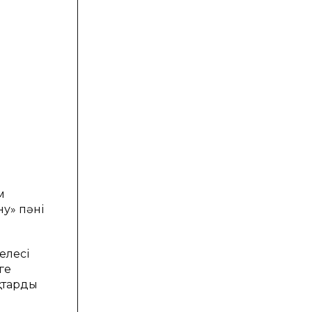
м
ну» пәні
елесі
ге
қтарды