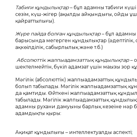
Табиғи құндылықтар
– бұл адамның табиғи күші
сезім, күш-жігер (ақылдың айқындығы, ойдың ұшқыр
қайраттылығы).
Жүре пайда болған құндылықтар
– бұл адамны
барысында меңгерген құндылықтар (әдептілік, 
ақкөңілділік, сабырлылық және т.б.)
Абсолюттік жалпыадамзаттық құндылықтар
– 
шектелмейтін, бүкіл адамзат үшін маңызы зор 
Мәңгілік (абсолюттік) жалпыадамзаттық құндылық
болып табылады. Мәңгілік жалпыадамзаттық қ
да қамтиды. Өйткені жалпыадамзаттық құндыл
табылады. Мәңгілік жалпыадамзаттық құндылы
адамның рухани дамуының барлық кезеңіне нәр
адамдықтың қыры:
Ақиқат құндылығы – интеллектуалды аспекті;