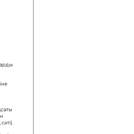
ларды
іне
қсаты
ын
сәті).