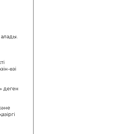
 алады.
ің
зін-өзі
» деген
және
азіргі