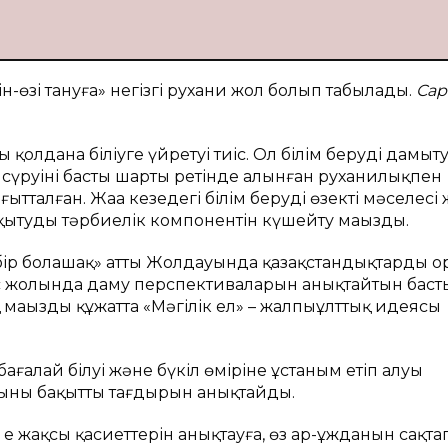
өзі тануға» негізгі рухани жол болып табылады.
Сар
 қолдана біліуге үйретуі тиіс. Ол білім беруді дамыт
сүруінің басты шарты ретінде алынған руханилықпен
талған. Жаңа кезеңдегі білім берудің өзекті мәселесі 
қытудың тәрбиелік компонентін күшейту маңызды.
, бір болашақ» атты Жолдауында қазақстандықтардың о
есс жолында даму перспективаларын анықтайтын баст
маңызды құжатта «Мәңгілік ел» – жалпыұлттық идеясы
ғалай білуі және бүкіл өміріне ұстаным етіп алуы
рының бақытты тағдырын анықтайды.
нің ең жақсы қасиеттерін анықтауға, өз ар-ұжданын сақтап