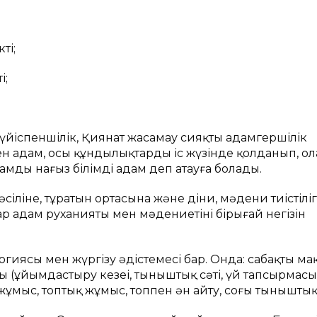
ті;
і;
үйіспеншілік, Қиянат жасамау сияқты адамгершілік
ген адам, осы құндылықтарды іс жүзінде қолданып, о
амды нағыз білімді адам деп атауға болады.
іліне, тұратын ортасына және діни, мәдени тиістіліг
адам руханияты мен мәдениетінің бірыңғай негізін
ологиясы мен жүргізу әдістемесі бар. Онда: сабақтың ма
ы (ұйымдастыру кезеңі, тыныштық сәті, үй тапсырмас
ұмыс, топтық жұмыс, топпен ән айту, соңғы тыныштық 