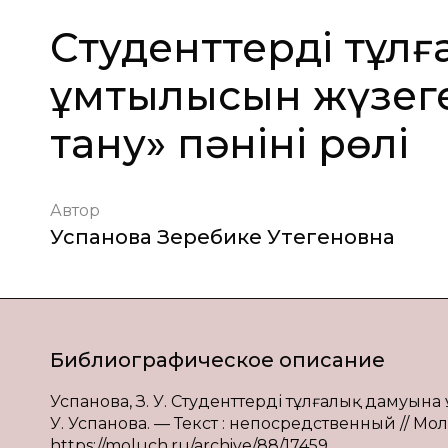
Студенттердің тұл
ұмтылысын жүзеге
тану» пәнінің рөлі
Автор
Успанова Зеребике Утегеновна
Библиографическое описание
Успанова, З. У. Студенттердің тұлғалық дамуына 
У. Успанова. — Текст : непосредственный // Моло
https://moluch.ru/archive/88/17459.