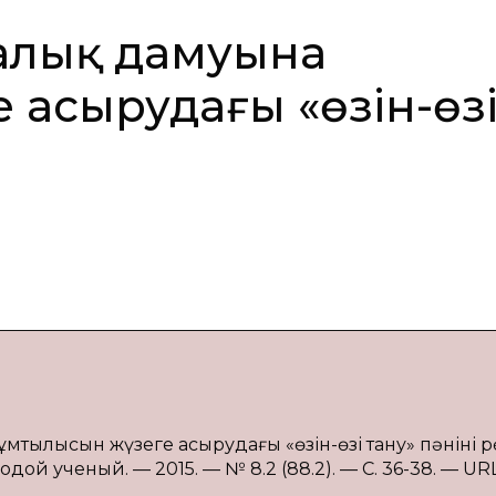
ғалық дамуына
 асырудағы «өзін-өз
ұмтылысын жүзеге асырудағы «өзін-өзі тану» пәнінің рөл
дой ученый. — 2015. — № 8.2 (88.2). — С. 36-38. — URL