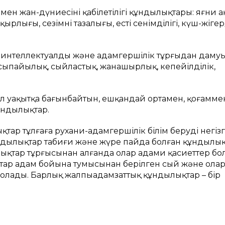
 мен жан-дүниесінің қабілетілігі құндылықтары: яғни а
лығы, сезімнің тазалығы, естің сенімділігі, күш-жігерд
ң интеллектуалды және адамгершілік тұрғыдан даму
сыпайылық, сыйластық, жанашырлық, кеңпейілділік,
ол уақытқа бағынбайтын, ешқандай ортамен, қоғамме
құндылықтар.
тар тұлғаға рухани-адамгершілік білім берудің негізгі
ұндылықтар табиғи және жүре пайда болған құндылы
ықтар тұрғысынан алғанда олар адами қасиеттер бо
қтар адам бойына тумысынан берілген сый және ола
 болады. Барлық жалпыадамзаттық құндылықтар – бір