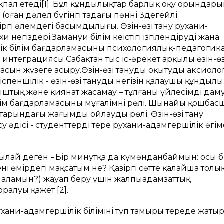
ал етеді[1]. Бұл құндылықтар барлық оқу орындары
(оған дәлел бүгінгі таңдағы пәннің 3деңгейлі
іргі әлемдегі басымдылығы. Өзін-өзі тану рухани-
егіздері.Замануи білім кеңістігің ізгілендірудің жана
ілік білім бағдарламасының психологиялық-педагогик
ің интеграциясы.Сабақтан тыс іс-әрекет арқылы өзін-өз
асын жүзеге асыру.Өзін-өзі танудың оқытудың аксиол
йіспеншілік - өзін-өзі танудың негізін қалаушы құндылы
ыныштық және қиянат жасамау – тұлғаның үйлесімді дам
ілім бағдарламасының мұғалімнің рөлі. Шынайы қошба
ақтарындағы жағымды ойлаудың рөлі. Өзін-өзі тану
 әдісі - студенттерді терең рухани-адамгершілік әңгі
 былай деген
-
Бір минутқа да күмәнданбаймын: осы б
нің өмірдегі мақсатым не? Қазіргі сәтте қалайша толы
ни аламын?) жауап беру үшін жалпыадамзаттық
ралуың қажет [2].
рухани-адамгершілік білімінің түп тамыры тереңде жатыр