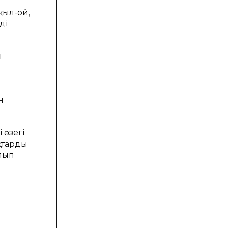
қыл-ой,
ің
ы
н
 өзегі
қтарды
лып
р