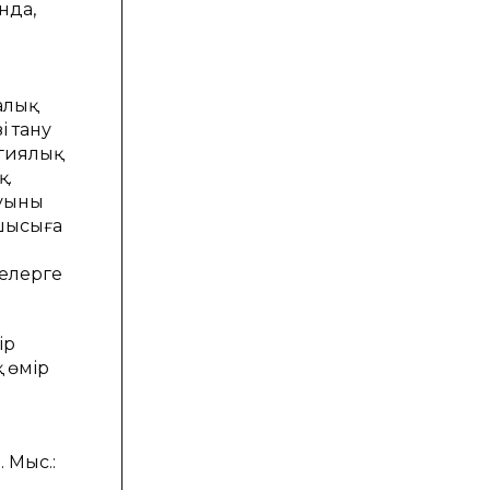
нда,
алық
і тану
огиялық
қ.
уының
сшысыға
мелерге
ір
қ өмір
. Мыс.: