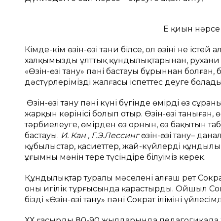
Ең қиын нәрсе – 
Кімде-кім өзін-өзі тани білсе, ол өзінің не істе
халқымыздың ұлттық құндылықтарынан, рухани
«Өзін-өзі тану» пәні бастауы бұрыннан болған,
дәстүрлеріміздің жалғасы іспеттес деуге болады
Өзін-өзі тану пәні күні бүгінде өмірдің өз сұран
жарқын көрінісі болып отыр. Өзін-өзі таныған, өм
тәрбиелеуге, өмірден өз орнын, өз бақытын таб
бастауы.
И. Кан , Г.Э.Лессинг
өзін-өзі тану– данал
құбылыстар, қасиеттер, жай-күйлерді құндылы
ұғымның мәнін терең түсіндіре білуіміз керек.
Құндылықтар туралы мәселені алғаш рет Сократ
оны игілік тұрғысында қарастырды. Ойшыл Сократ:
біздің «Өзін-өзі тану» пәні Сократ ілімінің үйлесі
ХХ ғасырдың 80-90 жылдарында педагогикада