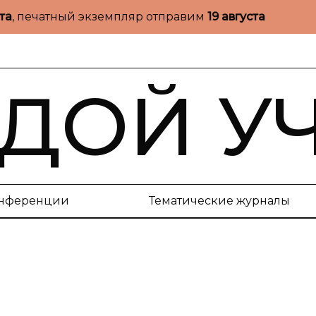
ста
, печатный экземпляр отправим
19 августа
ДОЙ У
нференции
Тематические журналы