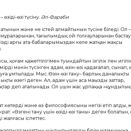
өзіңді-өзің түсіну.
Әл-Фараби
й алатынын және не істей алмайтынын түсіне біледі. Ол –
 мұраларынан, тағылымдық ой-толғауларынан бастау
 біздің арғы ата-бабаларымыздан келе жатқан жақсы
.
ысы, қоғам қажеттілігімен туындайтын ізгілік пен игілікт
ірдің мәнін түсінген адам, өзін-өзі қадағалап, сынап, ө
уға ұмтылады. Мыс.:Өзін-өзі тану– барлық даналықтың
ықтың өзегі деген. Ал, адам үшін аса маңызды заттар,
қтар деп аталынады. Ол үшін жас ұрпаққа «құндылық
 көтерді және өз философиясының негізі етіп алды, 
 «Өзгені тану үшін өзіңді-өзің таны» деген болатын, қ
мді жалғасы іспеттес.
 жалпыадамзаттық құндылықтарды білім мазмұнына