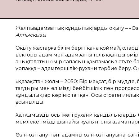
Жалпыадамзаттық құндылықтарды оқыту – «Өзін-
Алпысқызы
Оқыту жастарға білім беріп қана қоймай, оларды
векторы адам мен адамзаттың толыққанды өмір 
анықталатын өмір сапасын қамтамасыз етуге бағыт
ұрпаққа – адамгершілік-рухани тәрбие беру. О
«Қазақстан жолы – 2050: Бір мақсат, бір мүдде
тағдыры мен еліміздің бейбітшілік пен прогр
құндылықтар көрініс тапқан. Осы стратегиялық 
ұсынылды.
Халқымыздың осы мәңгі рухани құндылықтарды ба
мемлекетіміздің шынайы қуатын, оның азаматта
Өзін-өзі тану пәні адамның өзін-өзі тануына, өзі