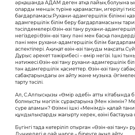
әрқашанда АДАМ деген атқа лайық болуына ықп
олардың меншік түріне қарамастан, игерілуі тиіс 
бағдарламасы:Рухани-адамгершілік білімнің қаз
адамгершілік білім беру бағдарламасының тарихи н
тәсілдемелері.Өзін-өзі тану рухани-адамгерш
негіздері.Өзін-өзі тану пәні мен басқа пәндерд
пәні мен рухани-адамгершілік білім бағдарлам
аспектілері. Ақиқат өзін-өзі танудың мақсаты.Сү
Дұрыс әрекет тәжірибесі – өмір негізі. Ішкі т
нәтижесі.Өзін-өзі тану рухани-адамгершілік б
тән адамгершілік қасиеттер. Өзін-өзі тану саб
сабақтарындағы ән айту және музыка. Әңгімелесу
тарту тәсілі.
Ал, С.Алпысқызы «Өмір әдебі» атты кітабында
болмыстың мәңгілік сұрақтарына (Мен кіммін? Ме
сүре аламын? Өзімнің ішкі «Менімді» қалай та
құндылықтарды жаңғырту керек, өзіңнің бастауыңа о
Бүгінгі таңда көтеріліп отырған «Өзін-өзі тану» 
Дүниедегі ең оңай нәрсе – біреуге ақыл айту,