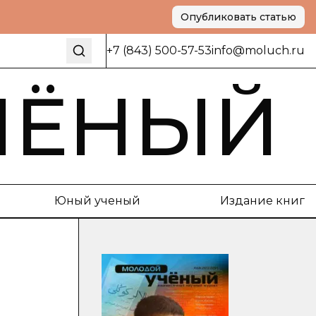
Опубликовать статью
+7 (843) 500-57-53
info@moluch.ru
ЧЁНЫЙ
Юный ученый
Издание книг