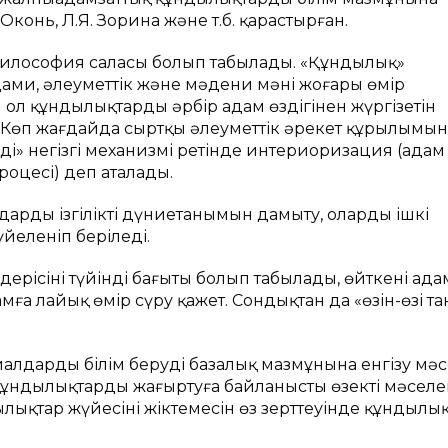
 Оконь, Л.Я. Зорина және т.б. қарастырған.
философия саласы болып табылады. «Құндылық»
дами, әлеуметтік және мәдени мәні жоғары өмір
 ол құндылықтарды әрбір адам өздігінен жүргізетін
 Көп жағдайда сыртқы әлеуметтік әрекет құрылымын
ің» негізгі механизмі ретінде интериоризация (адам
оцесі) деп аталады.
ндардың ізгілікті дүниетанымын дамыту, олардың ішкі
йеленіп беріледі.
дерісінің түйінді бағыты болып табылады, өйткені ада
мға лайық өмір сүру қажет. Сондықтан да «өзін-өзі та
иалдарды білім берудің базалық мазмұнына енгізу мәс
ұндылықтарды жаңғыртуға байланысты өзекті мәселе
лықтар жүйесінің жіктемесін өз зерттеуінде құндылы