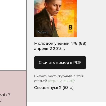
і
Молодой учёный №8 (88)
апрель-2 2015 г.
Скачать номер в PDF
Скачать часть журнала с этой
статьей
(стр.
Т.2. 36-38
)
:
Спецвыпуск 2
(63 с.)
і / З.
: