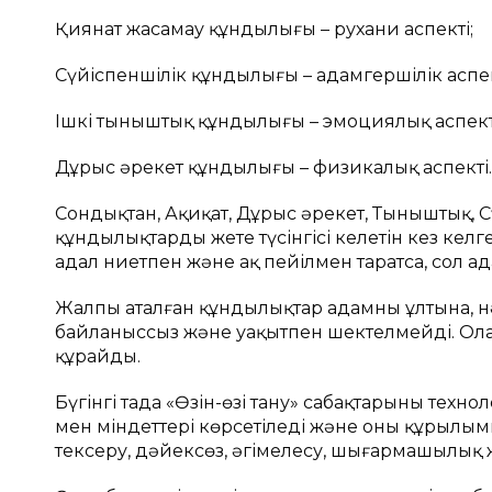
Қиянат жасамау құндылығы – рухани аспекті;
Сүйіспеншілік құндылығы – адамгершілік аспек
Ішкі тыныштық құндылығы – эмоциялық аспект
Дұрыс әрекет құндылығы – физикалық аспекті.
Сондықтан, Ақиқат, Дұрыс әрекет, Тыныштық, С
құндылықтарды жете түсінгісі келетін кез кел
адал ниетпен және ақ пейілмен таратса, сол ад
Жалпы аталған құндылықтар адамның ұлтына, нәс
байланыссыз және уақытпен шектелмейді. Олар 
құрайды.
Бүгінгі таңда «Өзін-өзі тану» сабақтарының техн
мен міндеттері көрсетіледі және оның құрылым
тексеру, дәйексөз, әңгімелесу, шығармашылық ж