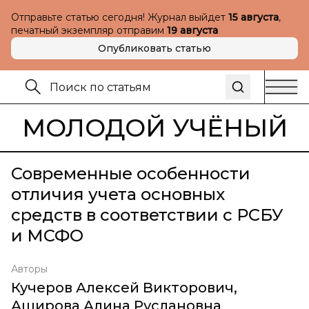
Отправьте статью сегодня! Журнал выйдет
15 августа
,
печатный экземпляр отправим
19 августа
Опубликовать статью
МОЛОДОЙ УЧЁНЫЙ
Современные особенности
отличия учета основных
средств в соответствии с РСБУ
и МСФО
Авторы
Кучеров Алексей Викторович
,
Аширова Алина Руслановна