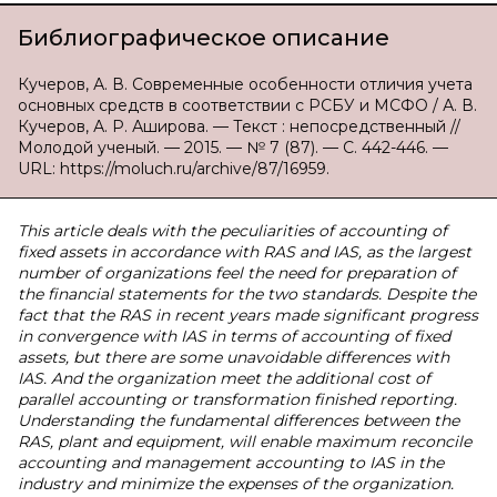
Библиографическое описание
Кучеров, А. В. Современные особенности отличия учета
основных средств в соответствии с РСБУ и МСФО / А. В.
Кучеров, А. Р. Аширова. — Текст : непосредственный //
Молодой ученый. — 2015. — № 7 (87). — С. 442-446. —
URL: https://moluch.ru/archive/87/16959.
This article deals with the peculiarities of accounting of
fixed assets in accordance with RAS and I
А
S, as the largest
number of organizations feel the need for preparation of
the financial statements for the two standards. Despite the
fact that the RAS in recent years made significant progress
in convergence with I
А
S in terms of accounting of fixed
assets, but there are some unavoidable differences with
I
А
S. And the organization meet the additional cost of
parallel accounting or transformation finished reporting.
Understanding the fundamental differences between the
RAS, plant and equipment, will enable maximum reconcile
accounting and management accounting to I
А
S in the
industry and minimize the expenses of the organization.