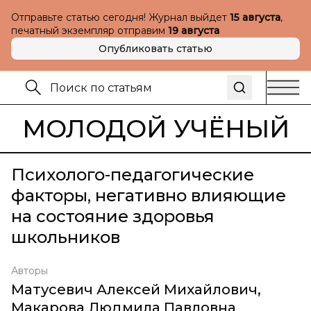
Отправьте статью сегодня! Журнал выйдет
15 августа
,
печатный экземпляр отправим
19 августа
Опубликовать статью
МОЛОДОЙ УЧЁНЫЙ
Психолого-педагогические
факторы, негативно влияющие
на состояние здоровья
школьников
Авторы
Матусевич Алексей Михайлович
,
Макарова Людмила Павловна