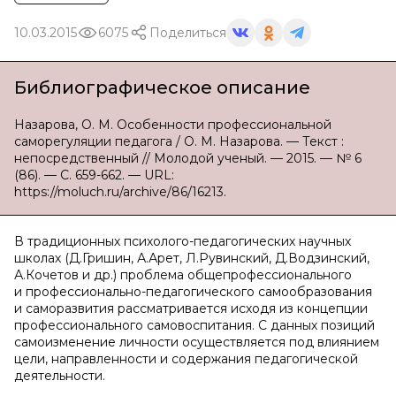
10.03.2015
6075
Поделиться
Библиографическое описание
Назарова, О. М. Особенности профессиональной
саморегуляции педагога / О. М. Назарова. — Текст :
непосредственный // Молодой ученый. — 2015. — № 6
(86). — С. 659-662. — URL:
https://moluch.ru/archive/86/16213.
В традиционных психолого-педагогических научных
школах (Д.Гришин, А.Арет, Л.Рувинский, Д.Водзинский,
А.Кочетов и др.) проблема общепрофессионального
и профессионально-педагогического самообразования
и саморазвития рассматривается исходя из концепции
профессионального самовоспитания. С данных позиций
самоизменение личности осуществляется под влиянием
цели, направленности и содержания педагогической
деятельности.