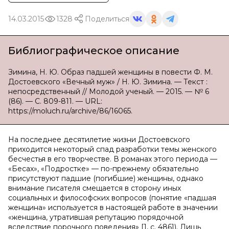
14.03.2015
1328
Поделиться
Библиографическое описание
Зимина, Н. Ю. Образ падшей женщины в повести Ф. М.
Достоевского «Вечный муж» / Н. Ю. Зимина. — Текст :
непосредственный // Молодой ученый. — 2015. — № 6
(86). — С. 809-811. — URL:
https://moluch.ru/archive/86/16065.
На последнее десятилетие жизни Достоевского
приходится некоторый спад разработки темы женского
бесчестья в его творчестве. В романах этого периода —
«Бесах», «Подростке» — по-прежнему обязательно
присутствуют падшие (погибшие) женщины, однако
внимание писателя смещается в сторону иных
социальных и философских вопросов (понятие «падшая
женщина» используется в настоящей работе в значении
«женщина, утратившая репутацию порядочной
вследствие порочного поведения» [1, с. 486]). Лишь