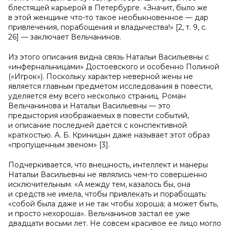
блестящей карьерой в Петербурге. «Значит, было же
в этой женщине что-то такое необыкновенное — дар
привлечения, порабощения и владычества!» [2, т. 9, с.
26] — заключает Вельчанинов.
Из этого описания видна связь Натальи Васильевны с
«инфернальницами» Достоевского и особенно Полиной
(«Игрок»). Поскольку характер неверной жены не
является главным предметом исследования в повести,
уделяется ему всего несколько страниц. Роман
Вельчанинова и Натальи Васильевны — это
предыстория изображаемых в повести событий,
и описание последней дается с конспективной
краткостью. А. Б. Криницын даже называет этот образ
«пропущенным звеном» [3].
Подчеркивается, что внешность, интеллект и манеры
Натальи Васильевны не являлись чем-то совершенно
исключительным. «А между тем, казалось бы, она
и средств не имела, чтобы привлекать и порабощать:
«собой была даже и не так чтобы хороша; а может быть,
и просто нехороша». Вельчанинов застал ее уже
двадцати восьми лет. Не совсем красивое ее лицо могло