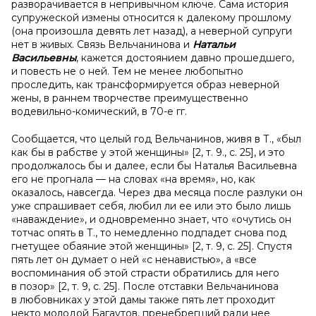
разворачивается в непривычном ключе. Сама история
супружеской измены относится к далекому прошлому
(она произошла девять лет назад), а неверной супруги
нет в живых. Связь Вельчанинова и
Натальи
Васильевны
, кажется достоянием давно прошедшего,
и повесть не о ней. Тем не менее любопытно
проследить, как трансформируется образ неверной
жены, в раннем творчестве преимущественно
водевильно-комический, в 70-е гг.
Сообщается, что целый год Вельчанинов, живя в Т., «был
как бы в рабстве у этой женщины» [2, т. 9., с. 25], и это
продолжалось бы и далее, если бы Наталья Васильевна
его не прогнала — на словах «на время», но, как
оказалось, навсегда. Через два месяца после разлуки он
уже спрашивает себя, любил ли ее или это было лишь
«наваждение», и одновременно знает, что «очутись он
тотчас опять в Т., то немедленно подпадет снова под
гнетущее обаяние этой женщины» [2, т. 9, с. 25]. Спустя
пять лет он думает о ней «с ненавистью», а «все
воспоминания об этой страсти обратились для него
в позор» [2, т. 9, с. 25]. После отставки Вельчанинова
в любовниках у этой дамы также пять лет проходит
некто молодой Багаутов, пренебрегший ради нее