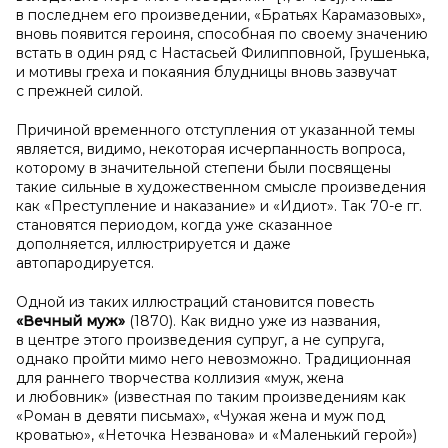
в последнем его произведении, «Братьях Карамазовых»,
вновь появится героиня, способная по своему значению
встать в один ряд с Настасьей Филипповной, Грушенька,
и мотивы греха и покаяния блудницы вновь зазвучат
с прежней силой.
Причиной временного отступления от указанной темы
является, видимо, некоторая исчерпанность вопроса,
которому в значительной степени были посвящены
такие сильные в художественном смысле произведения
как «Преступление и наказание» и «Идиот». Так 70-е гг.
становятся периодом, когда уже сказанное
дополняется, иллюстрируется и даже
автопародируется.
Одной из таких иллюстраций становится повесть
«Вечный муж»
(1870). Как видно уже из названия,
в центре этого произведения супруг, а не супруга,
однако пройти мимо него невозможно. Традиционная
для раннего творчества коллизия «муж, жена
и любовник» (известная по таким произведениям как
«Роман в девяти письмах», «Чужая жена и муж под
кроватью», «Неточка Незванова» и «Маленький герой»)